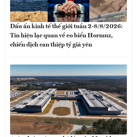
Dấu ấn kinh tế thế giới tuần 2-8/8/2026:
Tín hiệu lạc quan về eo biển Hormuz,
chiến dịch can thiệp tỷ giá yên