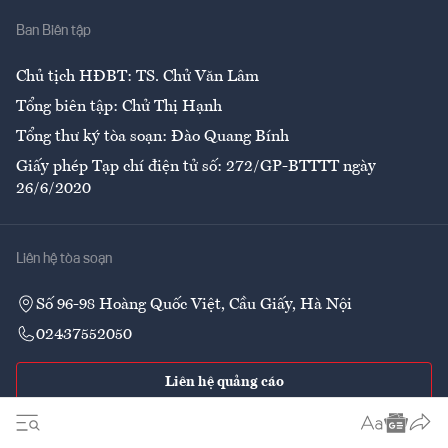
Nhà
Ban Biên tập
Ẩm thực
Chủ tịch HĐBT: TS. Chử Văn Lâm
Tổng biên tập: Chử Thị Hạnh
Tổng thư ký tòa soạn: Đào Quang Bính
Giấy phép Tạp chí điện tử số: 272/GP-BTTTT ngày
26/6/2020
Liên hệ tòa soạn
Số 96-98 Hoàng Quốc Việt, Cầu Giấy, Hà Nội
02437552050
Liên hệ quảng cáo