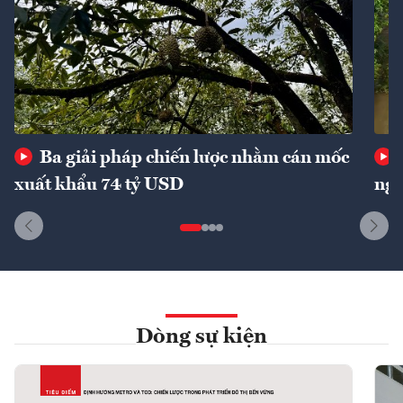
Ba giải pháp chiến lược nhằm cán mốc
xuất khẩu 74 tỷ USD
ngu
Dòng sự kiện