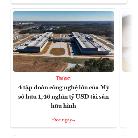
Thế giới
4 tập đoàn công nghệ lớn của Mỹ
Ca
sở hữu 1,46 nghìn tỷ USD tài sản
hữu hình
Đọc ngay