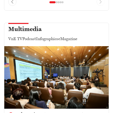
Multimedia
VnE TV
Podcast
Infographics
eMagazine