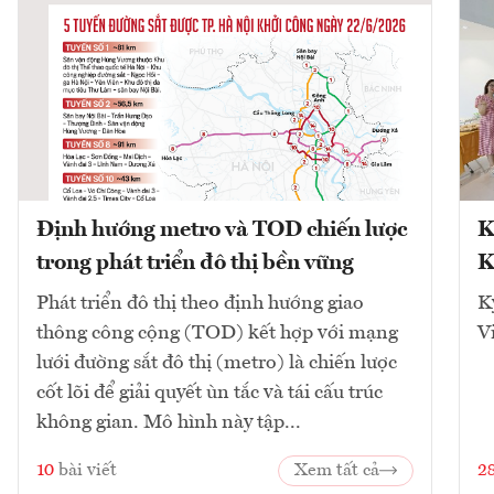
Định hướng metro và TOD chiến lược
K
trong phát triển đô thị bền vững
K
Phát triển đô thị theo định hướng giao
K
thông công cộng (TOD) kết hợp với mạng
V
lưới đường sắt đô thị (metro) là chiến lược
cốt lõi để giải quyết ùn tắc và tái cấu trúc
không gian. Mô hình này tập...
10
bài viết
Xem tất cả
2