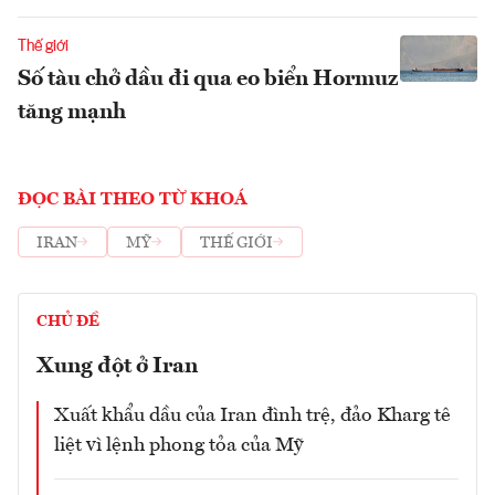
Thế giới
Số tàu chở dầu đi qua eo biển Hormuz
tăng mạnh
ĐỌC BÀI THEO TỪ KHOÁ
IRAN
MỸ
THẾ GIỚI
CHỦ ĐỀ
Xung đột ở Iran
Xuất khẩu dầu của Iran đình trệ, đảo Kharg tê
liệt vì lệnh phong tỏa của Mỹ