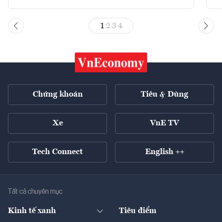
1
2
3
4
Chứng khoán
Tiêu & Dùng
Xe
VnE TV
Tech Connect
English ++
Tất cả chuyên mục
Kinh tế xanh
Tiêu điểm