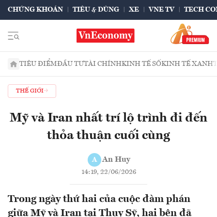
CHỨNG KHOÁN
TIÊU & DÙNG
XE
VNE TV
TECH CO
TIÊU ĐIỂM
ĐẦU TƯ
TÀI CHÍNH
KINH TẾ SỐ
KINH TẾ XANH
THẾ GIỚI
Mỹ và Iran nhất trí lộ trình đi đến
thỏa thuận cuối cùng
An Huy
A
14:19, 22/06/2026
Trong ngày thứ hai của cuộc đàm phán
giữa Mỹ và Iran tại Thụy Sỹ, hai bên đã