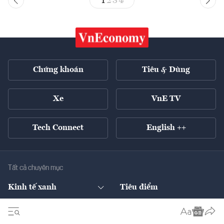
1
2
3
4
Chứng khoán
Tiêu & Dùng
Xe
VnE TV
Tech Connect
English ++
Tất cả chuyên mục
Kinh tế xanh
Tiêu điểm
Chuyển động xanh
Tài chính
Chứng khoán
Pháp lý
Ngân hàng
Doanh nghiệp niêm yết