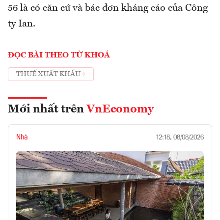
56 là có căn cứ và bác đơn kháng cáo của Công
ty Ian.
ĐỌC BÀI THEO TỪ KHOÁ
THUẾ XUẤT KHẨU
Mới nhất trên
VnEconomy
Nhà
12:18, 08/08/2026