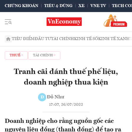
CHỨNG KHOÁN
TIÊU & DÙNG
XE
VNE TV
TECH CO
TIÊU ĐIỂM
ĐẦU TƯ
TÀI CHÍNH
KINH TẾ SỐ
KINH TẾ XANH
THUẾ
TÀI CHÍNH
Tranh cãi đánh thuế phế liệu,
doanh nghiệp thua kiện
Đỗ Như
Đ
17:07, 26/07/2022
Doanh nghiệp cho rằng nguồn gốc các
nguyên liệu đồng (thanh đồng) để tạo ra