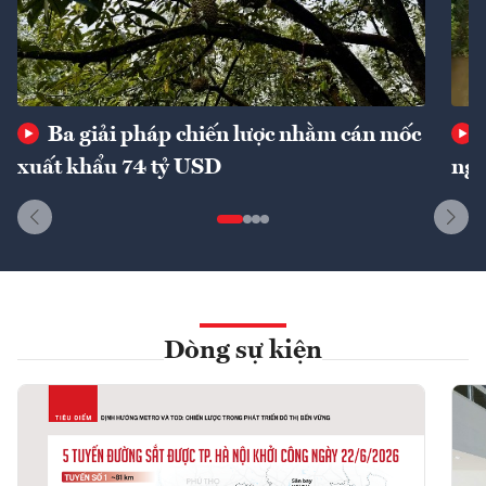
Ba giải pháp chiến lược nhằm cán mốc
xuất khẩu 74 tỷ USD
ngu
Dòng sự kiện