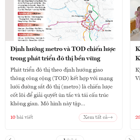
Định hướng metro và TOD chiến lược
K
trong phát triển đô thị bền vững
K
Phát triển đô thị theo định hướng giao
K
thông công cộng (TOD) kết hợp với mạng
V
lưới đường sắt đô thị (metro) là chiến lược
cốt lõi để giải quyết ùn tắc và tái cấu trúc
không gian. Mô hình này tập...
10
bài viết
Xem tất cả
2