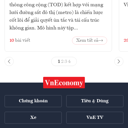
thông công cộng (TOD) kết hợp với mạng
V
lưới đường sắt đô thị (metro) là chiến lược
cốt lõi để giải quyết ùn tắc và tái cấu trúc
không gian. Mô hình này tập...
10
bài viết
Xem tất cả
2
1
2
3
4
Chứng khoán
Tiêu & Dùng
Xe
VnE TV