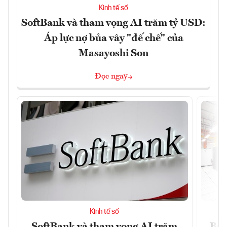
Kinh tế số
SoftBank và tham vọng AI trăm tỷ USD:
Áp lực nợ bủa vây "đế chế" của
Masayoshi Son
Đọc ngay
Kinh tế số
SoftBank và tham vọng AI trăm
Bùn