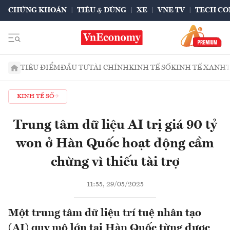
CHỨNG KHOÁN
TIÊU & DÙNG
XE
VNE TV
TECH CO
TIÊU ĐIỂM
ĐẦU TƯ
TÀI CHÍNH
KINH TẾ SỐ
KINH TẾ XANH
KINH TẾ SỐ
Trung tâm dữ liệu AI trị giá 90 tỷ
won ở Hàn Quốc hoạt động cầm
chừng vì thiếu tài trợ
11:55, 29/05/2025
Một trung tâm dữ liệu trí tuệ nhân tạo
(AI) quy mô lớn tại Hàn Quốc từng được