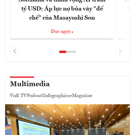
tỷ USD: Áp lực nợ bủa vây "đế
li
chế" của Masayoshi Son
Đọc ngay
Multimedia
VnE TV
Podcast
Infographics
eMagazine