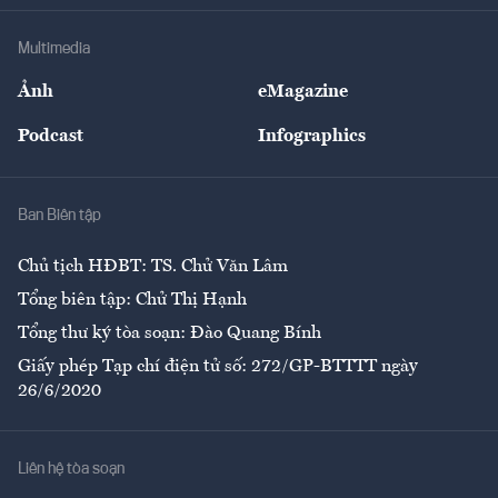
Khung pháp lý
Doanh nghiệp
Địa phương
Thị trường
Bảo hiểm
Multimedia
Sự kiện
Nhân lực
Ảnh
eMagazine
Đẹp +
An sinh
Podcast
Infographics
Giải trí
Y tế
Nhà
Ban Biên tập
Ẩm thực
Chủ tịch HĐBT: TS. Chử Văn Lâm
Tổng biên tập: Chử Thị Hạnh
Tổng thư ký tòa soạn: Đào Quang Bính
Giấy phép Tạp chí điện tử số: 272/GP-BTTTT ngày
26/6/2020
Liên hệ tòa soạn