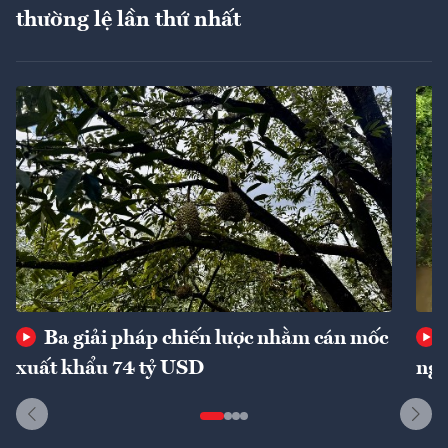
thường lệ lần thứ nhất
Ba giải pháp chiến lược nhằm cán mốc
xuất khẩu 74 tỷ USD
ngu