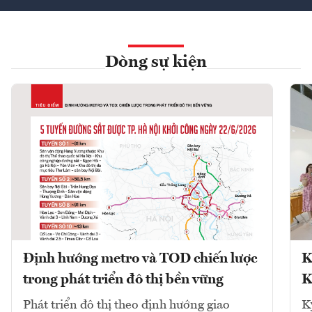
Dòng sự kiện
Định hướng metro và TOD chiến lược
K
trong phát triển đô thị bền vững
K
Phát triển đô thị theo định hướng giao
K