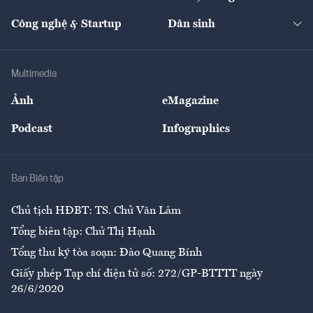
Cafe BĐS
Thị trường
Kinh doanh
Kết nối
Tạp chí kinh tế Việt Nam
eMagazine
Nhà đầu tư
Du lịch
Công nghệ & Startup
Dân sinh
Tư vấn
Nông sản
Doanh nhân
Tư vấn Tiêu & Dùng
Infographics
Hạ tầng
Sức khỏe
Khung pháp lý
Doanh nghiệp
Địa phương
Thị trường
Bảo hiểm
Multimedia
Sự kiện
Nhân lực
Ảnh
eMagazine
Đẹp +
An sinh
Podcast
Infographics
Giải trí
Y tế
Nhà
Ban Biên tập
Ẩm thực
Chủ tịch HĐBT: TS. Chử Văn Lâm
Tổng biên tập: Chử Thị Hạnh
Tổng thư ký tòa soạn: Đào Quang Bính
Giấy phép Tạp chí điện tử số: 272/GP-BTTTT ngày
26/6/2020