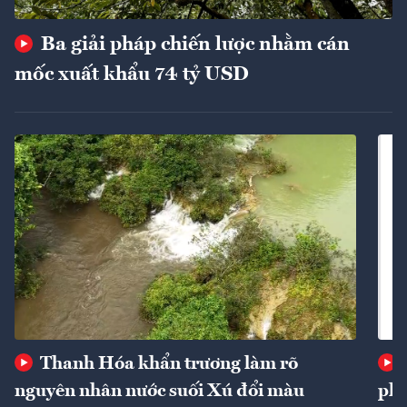
Ba giải pháp chiến lược nhằm cán
mốc xuất khẩu 74 tỷ USD
Thanh Hóa khẩn trương làm rõ
nguyên nhân nước suối Xú đổi màu
phí