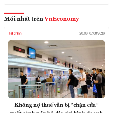
Mới nhất trên
VnEconomy
Tài chính
20:06, 07/08/2026
Không nợ thuế vẫn bị “chặn cửa”