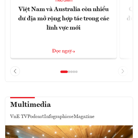
Tiêu điểm
Việt Nam và Australia còn nhiều
Qu
dư địa mở rộng hợp tác trong các
đủ 
lĩnh vực mới
Đọc ngay
Multimedia
VnE TV
Podcast
Infographics
eMagazine