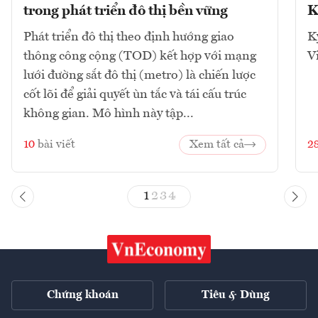
trong phát triển đô thị bền vững
K
Phát triển đô thị theo định hướng giao
K
thông công cộng (TOD) kết hợp với mạng
V
lưới đường sắt đô thị (metro) là chiến lược
cốt lõi để giải quyết ùn tắc và tái cấu trúc
không gian. Mô hình này tập...
10
bài viết
Xem tất cả
2
1
2
3
4
Chứng khoán
Tiêu & Dùng