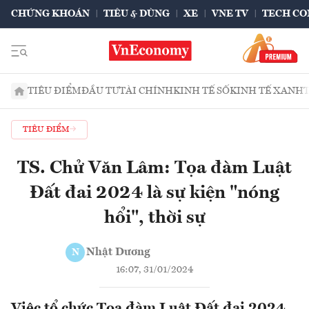
CHỨNG KHOÁN
TIÊU & DÙNG
XE
VNE TV
TECH CO
TIÊU ĐIỂM
ĐẦU TƯ
TÀI CHÍNH
KINH TẾ SỐ
KINH TẾ XANH
TIÊU ĐIỂM
TS. Chử Văn Lâm: Tọa đàm Luật
Đất đai 2024 là sự kiện "nóng
hổi", thời sự
Nhật Dương
N
16:07, 31/01/2024
Việc tổ chức Tọa đàm Luật Đất đai 2024