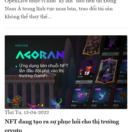
OpenLive được ví như "kỳ lân" đầu tiên tại Đông
Nam Á trong lĩnh vực mua bán, trao đổi tài sản
không thể thay thế…
Thứ Tư, 13-04-2022
NFT đang tạo ra sự phục hồi cho thị trường
crypto