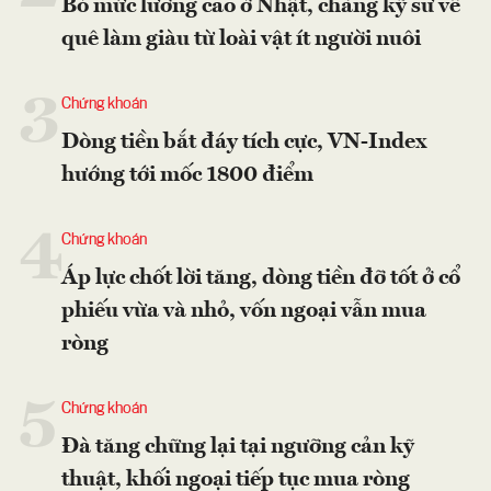
Bỏ mức lương cao ở Nhật, chàng kỹ sư về
quê làm giàu từ loài vật ít người nuôi
3
Chứng khoán
Dòng tiền bắt đáy tích cực, VN-Index
hướng tới mốc 1800 điểm
4
Chứng khoán
Áp lực chốt lời tăng, dòng tiền đỡ tốt ở cổ
phiếu vừa và nhỏ, vốn ngoại vẫn mua
ròng
5
Chứng khoán
Đà tăng chững lại tại ngưỡng cản kỹ
thuật, khối ngoại tiếp tục mua ròng