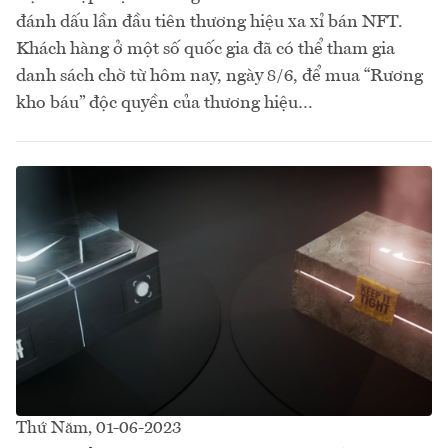
đánh dấu lần đầu tiên thương hiệu xa xỉ bán NFT.
Khách hàng ở một số quốc gia đã có thể tham gia
danh sách chờ từ hôm nay, ngày 8/6, để mua “Rương
kho báu” độc quyền của thương hiệu…
Thứ Năm, 01-06-2023