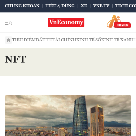
CHỨNG KHOÁN
TIÊU & DÙNG
XE
VNE TV
TECH CO
TIÊU ĐIỂM
ĐẦU TƯ
TÀI CHÍNH
KINH TẾ SỐ
KINH TẾ XANH
NFT