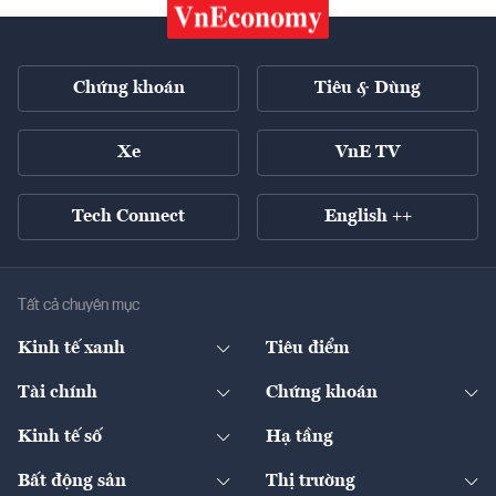
Chứng khoán
Tiêu & Dùng
Xe
VnE TV
Tech Connect
English ++
Tất cả chuyên mục
Kinh tế xanh
Tiêu điểm
Chuyển động xanh
Tài chính
Chứng khoán
Pháp lý
Ngân hàng
Doanh nghiệp niêm yết
Kinh tế số
Hạ tầng
Thương hiệu xanh
Thị trường vốn
Thị trường
Sản phẩm - Thị trường
Bất động sản
Thị trường
Diễn đàn