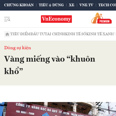
CHỨNG KHOÁN
TIÊU & DÙNG
XE
VNE TV
TECH CO
TIÊU ĐIỂM
ĐẦU TƯ
TÀI CHÍNH
KINH TẾ SỐ
KINH TẾ XANH
Dòng sự kiện
Vàng miếng vào “khuôn
khổ”