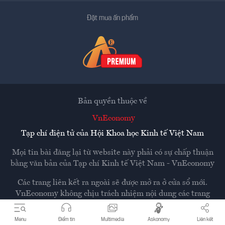
Đặt mua ấn phẩm
Bản quyền thuộc về
VnEconomy
Tạp chí điện tử của Hội Khoa học Kinh tế Việt Nam
Mọi tin bài đăng lại từ website này phải có sự chấp thuận
bằng văn bản của
Tạp chí Kinh tế Việt Nam - VnEconomy
Các trang liên kết ra ngoài sẽ được mở ra ở cửa sổ mới.
VnEconomy không chịu trách nhiệm nội dung các trang
ngoài.
Menu
Điểm tin
Multimedia
Askonomy
Liên kết