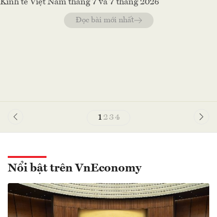
Kinh tế Việt Nam tháng 7 và 7 tháng 2026
Đọc bài mới nhất
1
2
3
4
Nổi bật trên VnEconomy