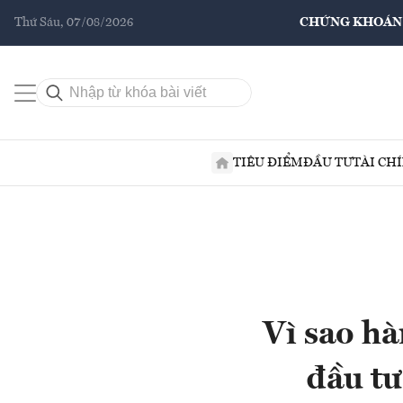
Thứ Sáu, 07/08/2026
CHỨNG KHOÁN
TIÊU ĐIỂM
ĐẦU TƯ
TÀI CH
Vì sao hà
đầu tư