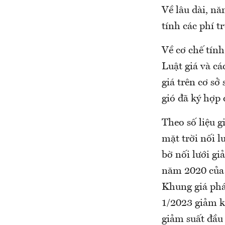
Về lâu dài, nă
tính các phí t
Về cơ chế tính
Luật giá và c
giá trên cơ sở
gió đã ký hợp
Theo số liệu g
mặt trời nối l
bờ nối lưới g
năm 2020 của 
Khung giá phá
1/2023 giảm k
giảm suất đầu 