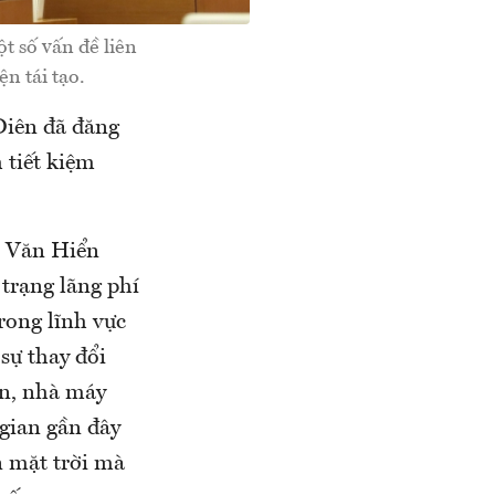
 số vấn đề liên
n tái tạo.
Diên đã đăng
 tiết kiệm
n Văn Hiển
 trạng lãng phí
rong lĩnh vực
sự thay đổi
ện, nhà máy
 gian gần đây
n mặt trời mà