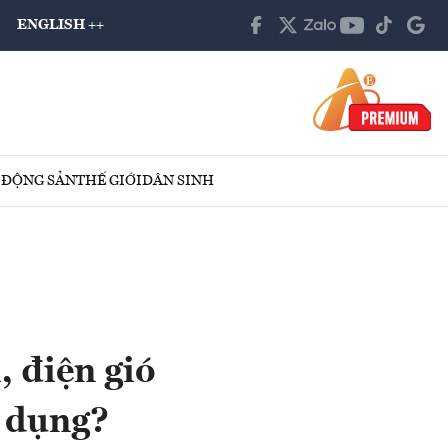
ENGLISH ++
 ĐỘNG SẢN
THẾ GIỚI
DÂN SINH
, điện gió
ử dụng?