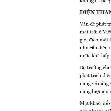
không ít các q
ĐIỆN THAN
Vấn đề phát tr
mặt trời ở Vi
gió, điện mặt
nhu cầu điện 
nước khá hấp 
Bộ trưởng cho 
phát triển điệ
năng về nắng v
năng lượng này
Mặt khác, để d