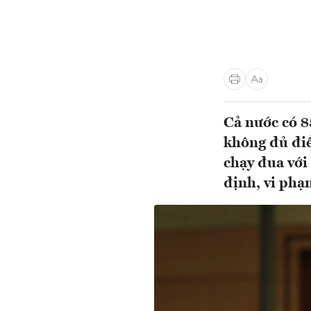
Cả nước có 
không đủ điề
chạy đua với
định, vi phạm