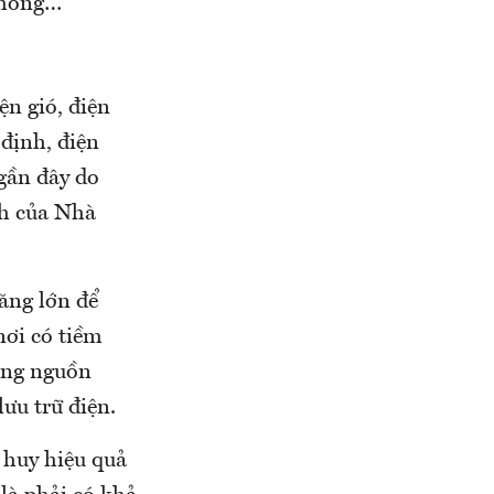
 thống…
ện gió, điện
định, điện
gần đây do
ch của Nhà
ăng lớn để
nơi có tiềm
dụng nguồn
ưu trữ điện.
 huy hiệu quả