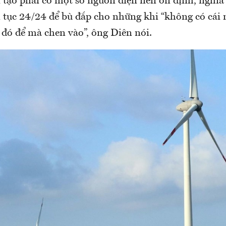
 tạo phải có một số nguồn điện nền ổn định, nghĩa 
 tục 24/24 để bù đắp cho những khi “không có cái n
i đó để mà chen vào”, ông Diên nói.