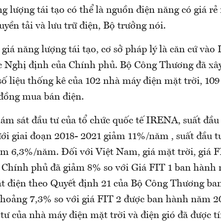
ng lượng tái tạo có thể là nguồn điện năng có giá r
ruyền tải và lưu trữ điện, Bộ trưởng nói.
 giá năng lượng tái tạo, cơ sở pháp lý là căn cứ vào 
ác Nghị định của Chính phủ. Bộ Công Thương đã x
 số liệu thống kê của 102 nhà máy điện mặt trời, 10
 đồng mua bán điện.
iám sát đầu tư của tổ chức quốc tế IRENA, suất đầu
ưới giai đoạn 2018- 2021 giảm 11%/năm , suất đầu tư
iảm 6,3%/năm. Đối với Việt Nam, giá mặt trời, giá 
Chính phủ đã giảm 8% so với Giá FIT 1 ban hành 
t điện theo Quyết định 21 của Bộ Công Thương ba
hoảng 7,3% so với giá FIT 2 được ban hành năm 20
tư của nhà máy điện mặt trời và điện gió đã được tí