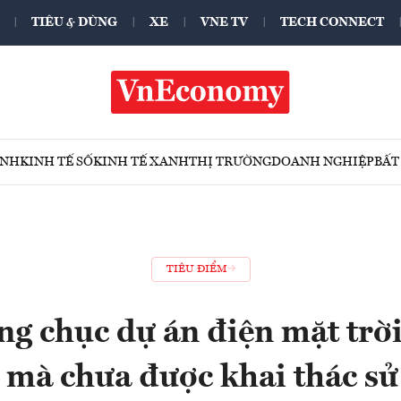
TIÊU & DÙNG
XE
VNE TV
TECH CONNECT
ÍNH
KINH TẾ SỐ
KINH TẾ XANH
THỊ TRƯỜNG
DOANH NGHIỆP
BẤT
TIÊU ĐIỂM
ng chục dự án điện mặt trời
 mà chưa được khai thác s