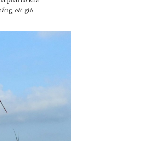
là phải có khả
ắng, cái gió