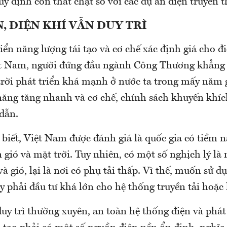
uy định còn thắt chặt so với các dự án điện truyền
, ĐIỆN KHÍ VẪN DUY TRÌ
iển năng lượng tái tạo và cơ chế xác định giá cho đi
ệt Nam, người đứng đầu ngành Công Thương khẳng 
 trời phát triển khá mạnh ở nước ta trong mấy năm 
năng tăng nhanh và cơ chế, chính sách khuyến khí
dẫn.
biết, Việt Nam được đánh giá là quốc gia có tiềm n
n gió và mặt trời. Tuy nhiên, có một số nghịch lý là 
à gió, lại là nơi có phụ tải thấp. Vì thế, muốn sử 
 phải đầu tư khá lớn cho hệ thống truyền tải hoặc l
uy trì thường xuyên, an toàn hệ thống điện và phát