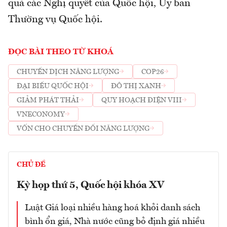
quả các Nghị quyết của Quốc hội, Ủy ban
Thường vụ Quốc hội.
ĐỌC BÀI THEO TỪ KHOÁ
CHUYỂN DỊCH NĂNG LƯỢNG
COP26
ĐẠI BIỂU QUỐC HỘI
ĐÔ THỊ XANH
GIẢM PHÁT THẢI
QUY HOẠCH ĐIỆN VIII
VNECONOMY
VỐN CHO CHUYỂN ĐỔI NĂNG LƯỢNG
CHỦ ĐỀ
Kỳ họp thứ 5, Quốc hội khóa XV
Luật Giá loại nhiều hàng hoá khỏi danh sách
bình ổn giá, Nhà nước cũng bỏ định giá nhiều