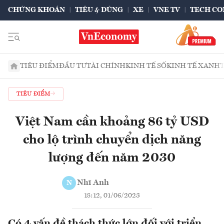
CHỨNG KHOÁN
TIÊU & DÙNG
XE
VNE TV
TECH CO
TIÊU ĐIỂM
ĐẦU TƯ
TÀI CHÍNH
KINH TẾ SỐ
KINH TẾ XANH
TIÊU ĐIỂM
Việt Nam cần khoảng 86 tỷ USD
cho lộ trình chuyển dịch năng
lượng đến năm 2030
Nhĩ Anh
N
18:12, 01/06/2023
Có 4 vấn đề thách thức lớn đối với triển