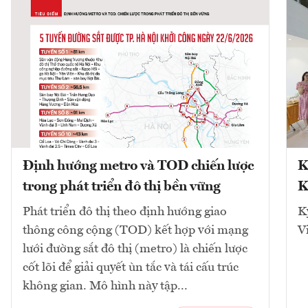
Định hướng metro và TOD chiến lược
K
trong phát triển đô thị bền vững
K
Phát triển đô thị theo định hướng giao
K
thông công cộng (TOD) kết hợp với mạng
V
lưới đường sắt đô thị (metro) là chiến lược
cốt lõi để giải quyết ùn tắc và tái cấu trúc
không gian. Mô hình này tập...