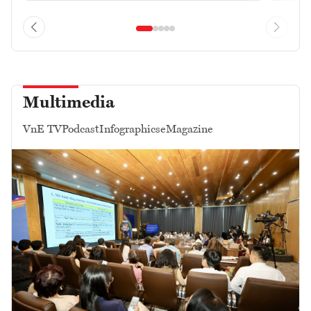
Multimedia
VnE TV
Podcast
Infographics
eMagazine