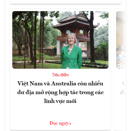
Tiêu điểm
Việt Nam và Australia còn nhiều
Qu
dư địa mở rộng hợp tác trong các
đủ 
lĩnh vực mới
Đọc ngay