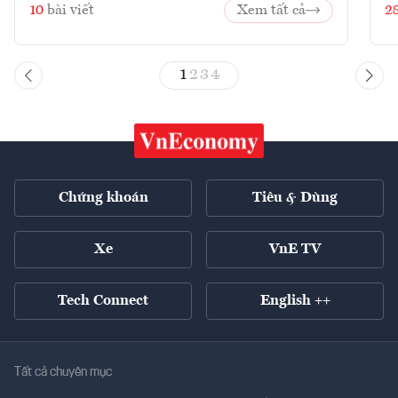
10
bài viết
Xem tất cả
2
1
2
3
4
Chứng khoán
Tiêu & Dùng
Xe
VnE TV
Tech Connect
English ++
Tất cả chuyên mục