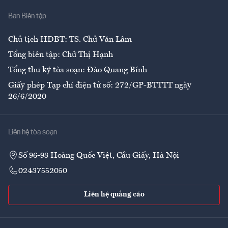
Nhà
Ban Biên tập
Ẩm thực
Chủ tịch HĐBT: TS. Chử Văn Lâm
Tổng biên tập: Chử Thị Hạnh
Tổng thư ký tòa soạn: Đào Quang Bính
Giấy phép Tạp chí điện tử số: 272/GP-BTTTT ngày
26/6/2020
Liên hệ tòa soạn
Số 96-98 Hoàng Quốc Việt, Cầu Giấy, Hà Nội
02437552050
Liên hệ quảng cáo