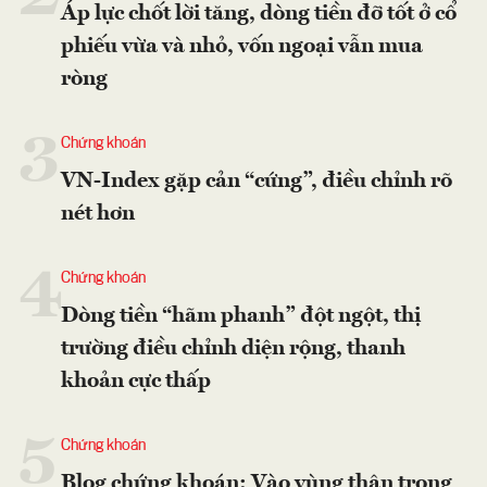
Áp lực chốt lời tăng, dòng tiền đỡ tốt ở cổ
phiếu vừa và nhỏ, vốn ngoại vẫn mua
ròng
3
Chứng khoán
VN-Index gặp cản “cứng”, điều chỉnh rõ
nét hơn
4
Chứng khoán
Dòng tiền “hãm phanh” đột ngột, thị
trường điều chỉnh diện rộng, thanh
khoản cực thấp
5
Chứng khoán
Blog chứng khoán: Vào vùng thận trọng