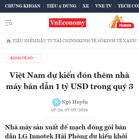
CHỨNG KHOÁN
TIÊU & DÙNG
XE
VNE TV
TECH CO
TIÊU ĐIỂM
ĐẦU TƯ
TÀI CHÍNH
KINH TẾ SỐ
KINH TẾ XANH
KINH TẾ SỐ
Việt Nam dự kiến đón thêm nhà
máy bán dẫn 1 tỷ USD trong quý 3
Ngô Huyền
N
07:26, 07/07/2026
Nhà máy sản xuất đế mạch đóng gói bán
dẫn LG Innotek Hải Phòng dự kiến khởi