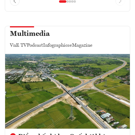
Multimedia
VnE TV
Podcast
Infographics
eMagazine