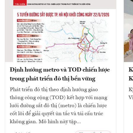
Định hướng metro và TOD chiến lược
K
trong phát triển đô thị bền vững
K
Phát triển đô thị theo định hướng giao
K
thông công cộng (TOD) kết hợp với mạng
V
lưới đường sắt đô thị (metro) là chiến lược
cốt lõi để giải quyết ùn tắc và tái cấu trúc
không gian. Mô hình này tập...