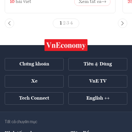
10
bài viết
Xem tất cả
2
1
2
3
4
Chứng khoán
Tiêu & Dùng
Xe
VnE TV
Tech Connect
English ++
Tất cả chuyên mục