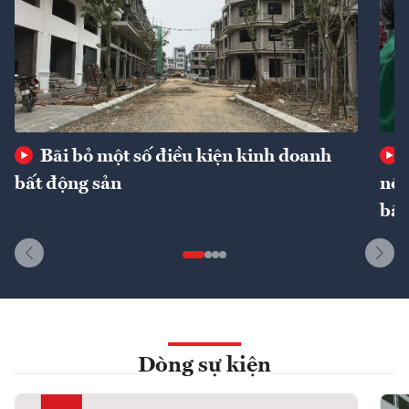
Bãi bỏ một số điều kiện kinh doanh
bất động sản
nôn
bất
Dòng sự kiện