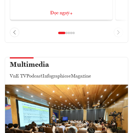
Đọc ngay
Multimedia
VnE TV
Podcast
Infographics
eMagazine