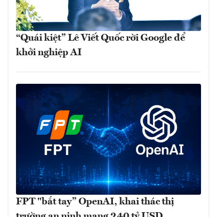
“Quái kiệt” Lê Viết Quốc rời Google để
khởi nghiệp AI
FPT "bắt tay” OpenAI, khai thác thị
trường an ninh mạng 240 tỷ USD