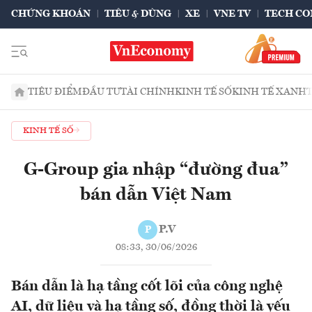
CHỨNG KHOÁN
TIÊU & DÙNG
XE
VNE TV
TECH CO
TIÊU ĐIỂM
ĐẦU TƯ
TÀI CHÍNH
KINH TẾ SỐ
KINH TẾ XANH
KINH TẾ SỐ
G-Group gia nhập “đường đua”
bán dẫn Việt Nam
P.V
P
08:33, 30/06/2026
Bán dẫn là hạ tầng cốt lõi của công nghệ
AI, dữ liệu và hạ tầng số, đồng thời là yếu