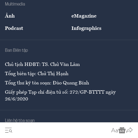
Bảo hiểm
Multimedia
Sự kiện
Nhân lực
Ảnh
eMagazine
Đẹp +
An sinh
Podcast
Infographics
Giải trí
Y tế
Nhà
Ban Biên tập
Ẩm thực
Chủ tịch HĐBT: TS. Chử Văn Lâm
Tổng biên tập: Chử Thị Hạnh
Tổng thư ký tòa soạn: Đào Quang Bính
Giấy phép Tạp chí điện tử số: 272/GP-BTTTT ngày
26/6/2020
Liên hệ tòa soạn
Số 96-98 Hoàng Quốc Việt, Cầu Giấy, Hà Nội