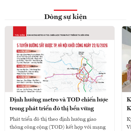
Dòng sự kiện
Định hướng metro và TOD chiến lược
K
trong phát triển đô thị bền vững
K
Phát triển đô thị theo định hướng giao
K
thông công cộng (TOD) kết hợp với mạng
V