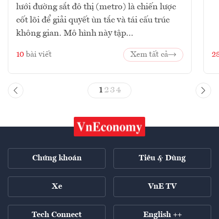
lưới đường sắt đô thị (metro) là chiến lược
cốt lõi để giải quyết ùn tắc và tái cấu trúc
không gian. Mô hình này tập...
10
bài viết
Xem tất cả
2
1
2
3
4
Chứng khoán
Tiêu & Dùng
Xe
VnE TV
Tech Connect
English ++