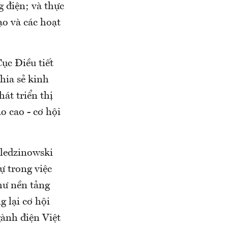
g điện; và thực
ạo và các hoạt
ục Điều tiết
hia sẻ kinh
át triển thị
o cao - cơ hội
oledzinowski
ự trong việc
hư nền tảng
g lại cơ hội
gành điện Việt