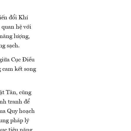
iến đổi Khí
i quan hệ với
 năng lượng,
ng sạch.
giữa Cục Điều
g cam kết song
t Tân, cũng
ạnh tranh để
qua Quy hoạch
hung pháp lý
mục tiêu năng