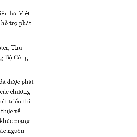
iện lực Việt
hỗ trợ phát
ter, Thứ
ng Bộ Công
 đã được phát
 các chương
t triển thị
 thực về
n khúc mạng
 các nguồn