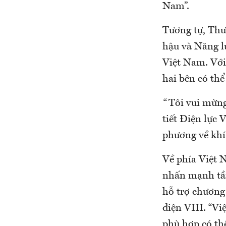
Nam”.
Tương tự, Thư
hậu và Năng lư
Việt Nam. Với
hai bên có thể
“
Tôi vui mừng
tiết Điện lực
phương về khí 
Về phía Việt
nhấn mạnh tầm
hỗ trợ chương
điện VIII. “Vi
phù hợp có thể