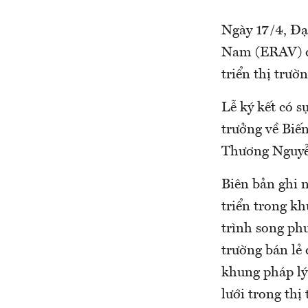
Ngày 17/4, Đại
Nam (ERAV) đã
triển thị trườ
Lễ ký kết có 
trưởng về Biế
Thương Nguyễ
Biên bản ghi 
triển trong k
trình song ph
trường bán lẻ 
khung pháp lý
lưới trong thị