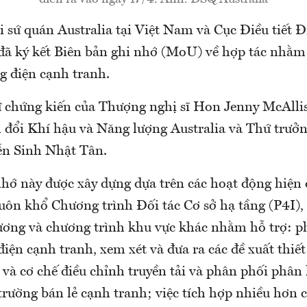
 sứ quán Australia tại Việt Nam và Cục Điều tiết Đ
 ký kết Biên bản ghi nhớ (MoU) về hợp tác nhằm 
ng điện cạnh tranh.
sự chứng kiến của Thượng nghị sĩ Hon Jenny McAllis
n đổi Khí hậu và Năng lượng Australia và Thứ trưở
n Sinh Nhật Tân.
nhớ này được xây dựng dựa trên các hoạt động hiện
huôn khổ Chương trình Đối tác Cơ sở hạ tầng (P4I),
ương và chương trình khu vực khác nhằm hỗ trợ: phá
điện cạnh tranh, xem xét và đưa ra các đề xuất thiết
 và cơ chế điều chỉnh truyền tải và phân phối phâ
 trường bán lẻ cạnh tranh; việc tích hợp nhiều hơn