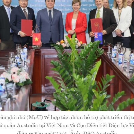
bản ghi nhớ (MoU) về hợp tác nhằm hỗ trợ phát triển thị 
sứ quán Australia tại Việt Nam và Cục Điều tiết Điện lực
diễn ra vào ngày 17/4. Ảnh: ĐSQ Australia