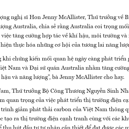
ợng nghị sĩ Hon Jenny McAllister, Thứ trưởng về B
ợng Australia, chia sẻ rằng Australia coi trọng mố
 việc tăng cường hợp tác về khí hậu, môi trường và
 hiện thực hóa những cơ hội của tương lai năng lượ
 khi chứng kiến mối quan hệ ngày càng phát triển 
 Việt Nam và Đại sứ quán Australia nhằm tăng cườn
hậu và năng lượng”, bà Jenny McAllister cho hay.
 Nam, Thứ trưởng Bộ Công Thương Nguyễn Sinh Nhậ
 quan trọng của việc phát triển thị trường điện c
 trình giảm phát thải carbon của Việt Nam thông 
ệc tạo ra thị trường điện cạnh tranh cùng với các k
 thu hút đầu tư tư nhân cần thiết để đạt được các 