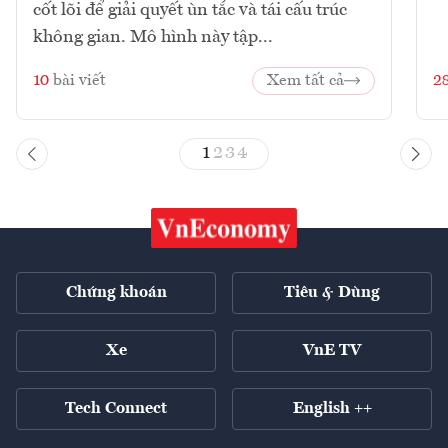
cốt lõi để giải quyết ùn tắc và tái cấu trúc
không gian. Mô hình này tập...
10
bài viết
Xem tất cả
2
1
2
3
4
Chứng khoán
Tiêu & Dùng
Xe
VnE TV
Tech Connect
English ++