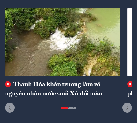
Thanh Hóa khẩn trương làm rõ
nguyên nhân nước suối Xú đổi màu
phí