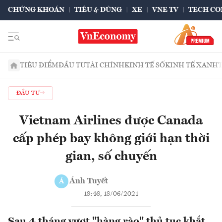
CHỨNG KHOÁN
TIÊU & DÙNG
XE
VNE TV
TECH CO
TIÊU ĐIỂM
ĐẦU TƯ
TÀI CHÍNH
KINH TẾ SỐ
KINH TẾ XANH
ĐẦU TƯ
Vietnam Airlines được Canada
cấp phép bay không giới hạn thời
gian, số chuyến
Ánh Tuyết
Á
18:48, 18/06/2021
Sau 4 tháng vượt "hàng rào" thủ tục khắt