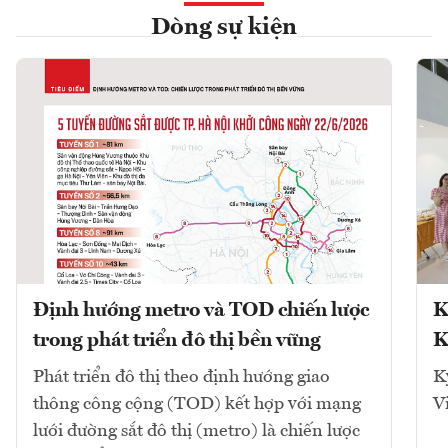
Dòng sự kiện
Định hướng metro và TOD chiến lược
K
trong phát triển đô thị bền vững
K
Phát triển đô thị theo định hướng giao
K
thông công cộng (TOD) kết hợp với mạng
V
lưới đường sắt đô thị (metro) là chiến lược