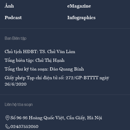
Sự kiện
Nhân lực
Ảnh
eMagazine
Đẹp +
An sinh
Podcast
Infographics
Giải trí
Y tế
Nhà
Ban Biên tập
Ẩm thực
Chủ tịch HĐBT: TS. Chử Văn Lâm
Tổng biên tập: Chử Thị Hạnh
Tổng thư ký tòa soạn: Đào Quang Bính
Giấy phép Tạp chí điện tử số: 272/GP-BTTTT ngày
26/6/2020
Liên hệ tòa soạn
Số 96-98 Hoàng Quốc Việt, Cầu Giấy, Hà Nội
02437552050