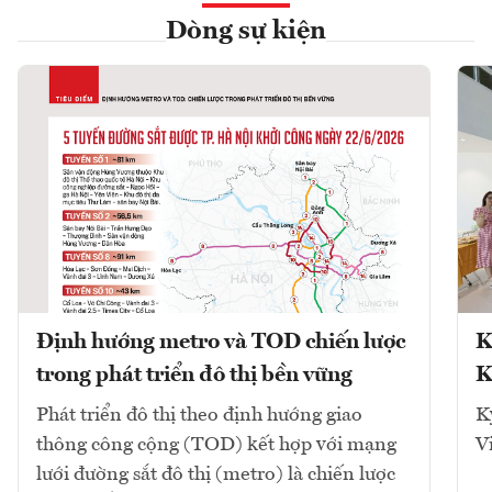
Dòng sự kiện
Định hướng metro và TOD chiến lược
K
trong phát triển đô thị bền vững
K
Phát triển đô thị theo định hướng giao
K
thông công cộng (TOD) kết hợp với mạng
V
lưới đường sắt đô thị (metro) là chiến lược