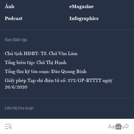
Sự kiện
Nhân lực
Ảnh
eMagazine
Đẹp +
An sinh
Podcast
Infographics
Giải trí
Y tế
Nhà
Ban Biên tập
Ẩm thực
Chủ tịch HĐBT: TS. Chử Văn Lâm
Tổng biên tập: Chử Thị Hạnh
Tổng thư ký tòa soạn: Đào Quang Bính
Giấy phép Tạp chí điện tử số: 272/GP-BTTTT ngày
26/6/2020
Liên hệ tòa soạn
Số 96-98 Hoàng Quốc Việt, Cầu Giấy, Hà Nội
02437552050