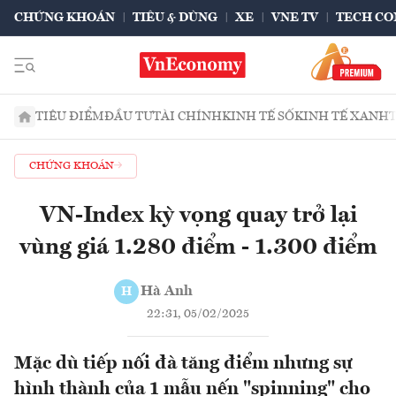
CHỨNG KHOÁN
TIÊU & DÙNG
XE
VNE TV
TECH CO
TIÊU ĐIỂM
ĐẦU TƯ
TÀI CHÍNH
KINH TẾ SỐ
KINH TẾ XANH
CHỨNG KHOÁN
VN-Index kỳ vọng quay trở lại
vùng giá 1.280 điểm - 1.300 điểm
Hà Anh
H
22:31, 05/02/2025
Mặc dù tiếp nối đà tăng điểm nhưng sự
hình thành của 1 mẫu nến "spinning" cho