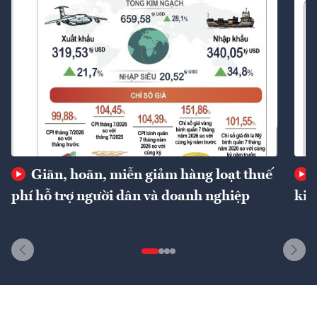
Giãn, hoãn, miễn giảm hàng loạt thuế
phí hỗ trợ người dân và doanh nghiệp
kin