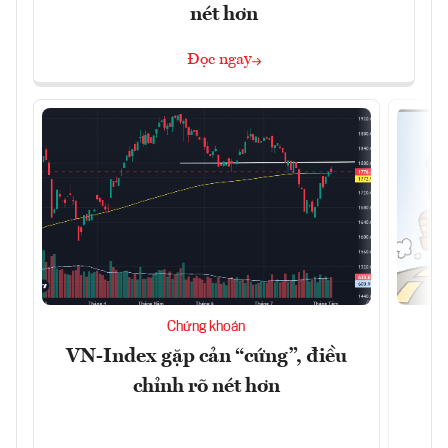
nét hơn
Đọc ngay
Chứng khoán
VN-Index gặp cản “cứng”, điều
B
chỉnh rõ nét hơn