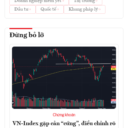
Doanh nghiệp niêm yết
Thị trường
Đầu tư
Quốc tế
Khung pháp lý
Đừng bỏ lỡ
Chứng khoán
VN-Index gặp cản “cứng”, điều chỉnh rõ