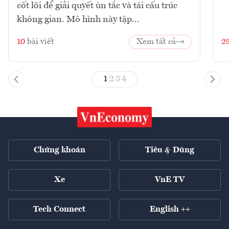
cốt lõi để giải quyết ùn tắc và tái cấu trúc
không gian. Mô hình này tập...
10
bài viết
Xem tất cả
2
1
2
3
4
Chứng khoán
Tiêu & Dùng
Xe
VnE TV
Tech Connect
English ++