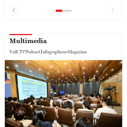
Multimedia
VnE TV
Podcast
Infographics
eMagazine