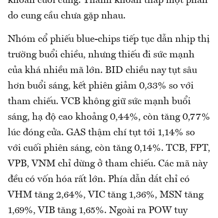
khoản cuối cùng. Thanh khoản thấp một phần
do cung cầu chưa gặp nhau.
Nhóm cổ phiếu blue-chips tiếp tục dẫn nhịp thị
trường buổi chiều, nhưng thiếu đi sức mạnh
của khá nhiều mã lớn. BID chiều nay tụt sâu
hơn buổi sáng, kết phiên giảm 0,33% so với
tham chiếu. VCB không giữ sức mạnh buổi
sáng, hạ độ cao khoảng 0,44%, còn tăng 0,77%
lúc đóng cửa. GAS thậm chí tụt tới 1,14% so
với cuối phiên sáng, còn tăng 0,14%. TCB, FPT,
VPB, VNM chỉ dừng ở tham chiếu. Các mã này
đều có vốn hóa rất lớn. Phía dẫn dắt chỉ có
VHM tăng 2,64%, VIC tăng 1,36%, MSN tăng
1,69%, VIB tăng 1,65%. Ngoài ra POW tuy