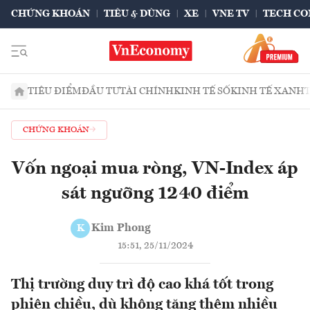
CHỨNG KHOÁN
TIÊU & DÙNG
XE
VNE TV
TECH CO
TIÊU ĐIỂM
ĐẦU TƯ
TÀI CHÍNH
KINH TẾ SỐ
KINH TẾ XANH
CHỨNG KHOÁN
Vốn ngoại mua ròng, VN-Index áp
sát ngưỡng 1240 điểm
Kim Phong
K
15:51, 25/11/2024
Thị trường duy trì độ cao khá tốt trong
phiên chiều, dù không tăng thêm nhiều