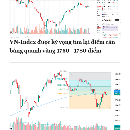
VN-Index được kỳ vọng tìm lại điểm cân
bằng quanh vùng 1760 - 1780 điểm