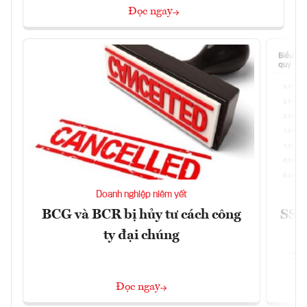
Đọc ngay
Doanh nghiệp niêm yết
BCG và BCR bị hủy tư cách công
SSI 
ty đại chúng
2/
Đọc ngay