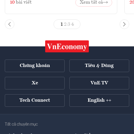
10
bài viết
Xem tất cả
2
1
2
3
4
Chứng khoán
Tiêu & Dùng
Xe
VnE TV
Tech Connect
English ++
Tất cả chuyên mục