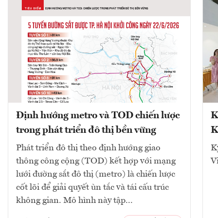
Định hướng metro và TOD chiến lược
K
trong phát triển đô thị bền vững
K
Phát triển đô thị theo định hướng giao
K
thông công cộng (TOD) kết hợp với mạng
V
lưới đường sắt đô thị (metro) là chiến lược
cốt lõi để giải quyết ùn tắc và tái cấu trúc
không gian. Mô hình này tập...