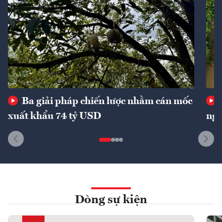
Ba giải pháp chiến lược nhằm cán mốc
xuất khẩu 74 tỷ USD
ngu
Dòng sự kiện