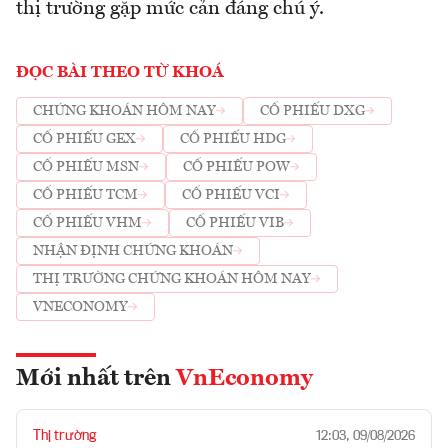
thị trường gặp mức cản đáng chú ý.
ĐỌC BÀI THEO TỪ KHOÁ
CHỨNG KHOÁN HÔM NAY
CỔ PHIẾU DXG
CỔ PHIẾU GEX
CỔ PHIẾU HDG
CỔ PHIẾU MSN
CỔ PHIẾU POW
CỔ PHIẾU TCM
CỔ PHIẾU VCI
CỔ PHIẾU VHM
CỔ PHIẾU VIB
NHẬN ĐỊNH CHỨNG KHOÁN
THỊ TRƯỜNG CHỨNG KHOÁN HÔM NAY
VNECONOMY
Mới nhất trên
VnEconomy
Thị trường
12:03, 09/08/2026