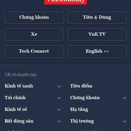
Chứng khoán
Tiêu & Dùng
Xe
VnE TV
Tech Connect
English ++
Tất cả chuyên mục
Kinh tế xanh
Tiêu điểm
Chuyển động xanh
Tài chính
Chứng khoán
Pháp lý
Ngân hàng
Doanh nghiệp niêm yết
Kinh tế số
Hạ tầng
Thương hiệu xanh
Thị trường vốn
Thị trường
Sản phẩm - Thị trường
Bất động sản
Thị trường
Diễn đàn
Thuế
Đầu tư
Tài sản số
Chính sách
Xuất nhập khẩu