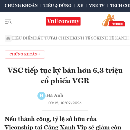
CHỨNG KHOÁN
TIÊU & DÙNG
XE
VNE TV
TECH CO
TIÊU ĐIỂM
ĐẦU TƯ
TÀI CHÍNH
KINH TẾ SỐ
KINH TẾ XANH
CHỨNG KHOÁN
VSC tiếp tục ký bán hơn 6,3 triệu
cổ phiếu VGR
Hà Anh
H
09:12, 10/07/2025
Nếu thành công, tỷ lệ sở hữu của
Viconship tại Cảng Xanh Vip sẽ giảm còn