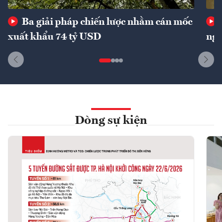
Ba giải pháp chiến lược nhằm cán mốc
xuất khẩu 74 tỷ USD
ngu
Dòng sự kiện