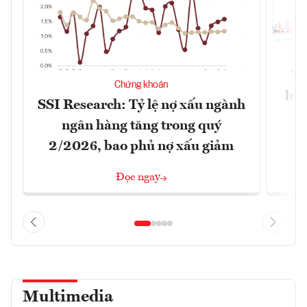
VN
Chứng khoán
lực
SSI Research: Tỷ lệ nợ xấu ngành
ngân hàng tăng trong quý
2/2026, bao phủ nợ xấu giảm
Đọc ngay
Multimedia