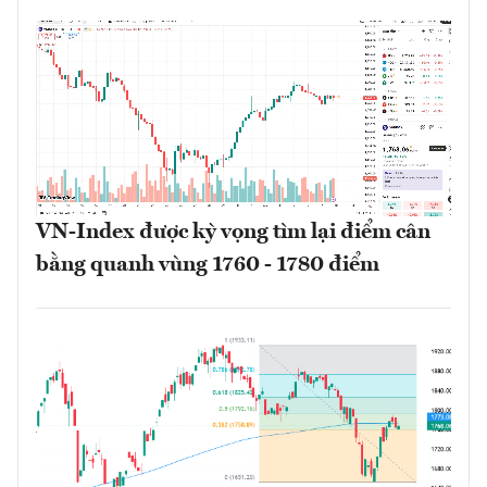
VN-Index được kỳ vọng tìm lại điểm cân
bằng quanh vùng 1760 - 1780 điểm