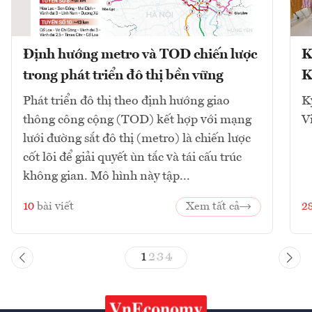
Định hướng metro và TOD chiến lược
K
trong phát triển đô thị bền vững
K
Phát triển đô thị theo định hướng giao
K
thông công cộng (TOD) kết hợp với mạng
V
lưới đường sắt đô thị (metro) là chiến lược
cốt lõi để giải quyết ùn tắc và tái cấu trúc
không gian. Mô hình này tập...
10
bài viết
Xem tất cả
2
1
2
3
4