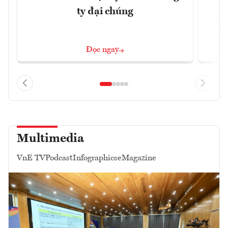
ty đại chúng
2/
Đọc ngay
Multimedia
VnE TV
Podcast
Infographics
eMagazine