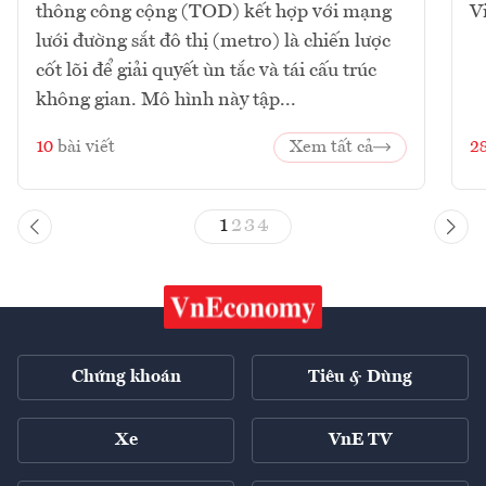
thông công cộng (TOD) kết hợp với mạng
V
lưới đường sắt đô thị (metro) là chiến lược
cốt lõi để giải quyết ùn tắc và tái cấu trúc
không gian. Mô hình này tập...
10
bài viết
Xem tất cả
2
1
2
3
4
Chứng khoán
Tiêu & Dùng
Xe
VnE TV