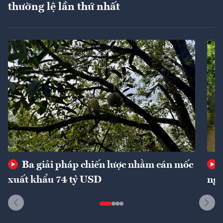
thường lệ lần thứ nhất
Ba giải pháp chiến lược nhằm cán mốc
xuất khẩu 74 tỷ USD
ngu