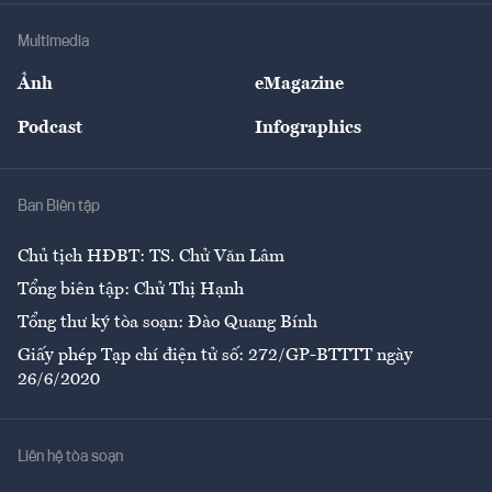
Doanh nghiệp
Địa phương
Thị trường
Bảo hiểm
Multimedia
Sự kiện
Nhân lực
Ảnh
eMagazine
Đẹp +
An sinh
Podcast
Infographics
Giải trí
Y tế
Nhà
Ban Biên tập
Ẩm thực
Chủ tịch HĐBT: TS. Chử Văn Lâm
Tổng biên tập: Chử Thị Hạnh
Tổng thư ký tòa soạn: Đào Quang Bính
Giấy phép Tạp chí điện tử số: 272/GP-BTTTT ngày
26/6/2020
Liên hệ tòa soạn