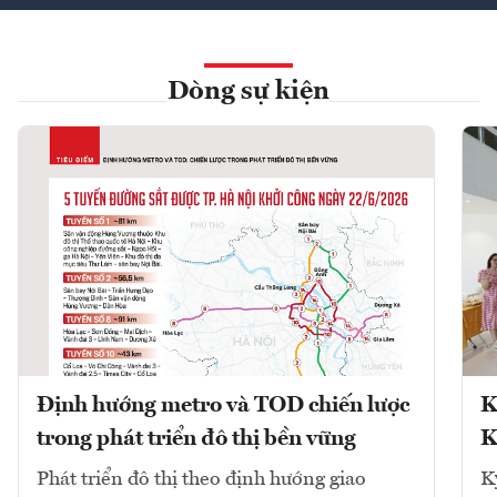
Dòng sự kiện
Định hướng metro và TOD chiến lược
K
trong phát triển đô thị bền vững
K
Phát triển đô thị theo định hướng giao
K