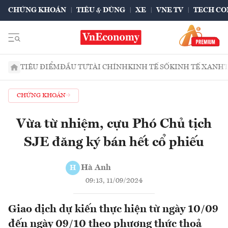
CHỨNG KHOÁN
TIÊU & DÙNG
XE
VNE TV
TECH CO
TIÊU ĐIỂM
ĐẦU TƯ
TÀI CHÍNH
KINH TẾ SỐ
KINH TẾ XANH
CHỨNG KHOÁN
Vừa từ nhiệm, cựu Phó Chủ tịch
SJE đăng ký bán hết cổ phiếu
Hà Anh
H
09:13, 11/09/2024
Giao dịch dự kiến thực hiện từ ngày 10/09
đến ngày 09/10 theo phương thức thoả