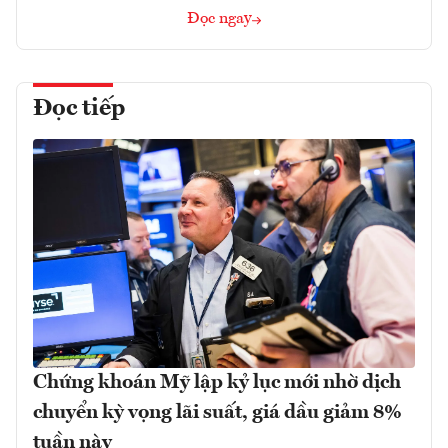
Đọc ngay
Đọc tiếp
Chứng khoán Mỹ lập kỷ lục mới nhờ dịch
chuyển kỳ vọng lãi suất, giá dầu giảm 8%
tuần này