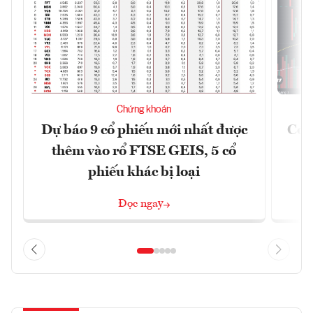
Chứng khoán
Dự báo 9 cổ phiếu mới nhất được
Có t
thêm vào rổ FTSE GEIS, 5 cổ
phiếu khác bị loại
Đọc ngay