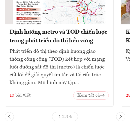
Định hướng metro và TOD chiến lược
K
trong phát triển đô thị bền vững
K
Phát triển đô thị theo định hướng giao
K
thông công cộng (TOD) kết hợp với mạng
V
lưới đường sắt đô thị (metro) là chiến lược
cốt lõi để giải quyết ùn tắc và tái cấu trúc
không gian. Mô hình này tập...
10
bài viết
Xem tất cả
2
1
2
3
4