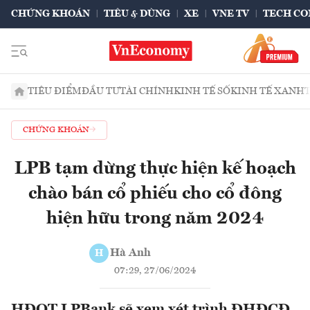
CHỨNG KHOÁN
TIÊU & DÙNG
XE
VNE TV
TECH CO
TIÊU ĐIỂM
ĐẦU TƯ
TÀI CHÍNH
KINH TẾ SỐ
KINH TẾ XANH
CHỨNG KHOÁN
LPB tạm dừng thực hiện kế hoạch
chào bán cổ phiếu cho cổ đông
hiện hữu trong năm 2024
Hà Anh
H
07:29, 27/06/2024
HĐQT LPBank sẽ xem xét trình ĐHĐCĐ