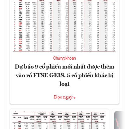
Chứng khoán
Dự báo 9 cổ phiếu mới nhất được thêm
vào rổ FTSE GEIS, 5 cổ phiếu khác bị
loại
Đọc ngay