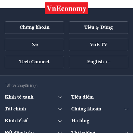
Chứng khoán
Tiêu & Dùng
Xe
VnE TV
Tech Connect
English ++
Tất cả chuyên mục
Kinh tế xanh
Tiêu điểm
Chuyển động xanh
Tài chính
Chứng khoán
Pháp lý
Ngân hàng
Doanh nghiệp niêm yết
Kinh tế số
Hạ tầng
Thương hiệu xanh
Thị trường vốn
Thị trường
Sản phẩm - Thị trường