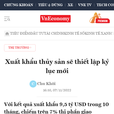
CHỨNG KHOÁN
TIÊU & DÙNG
XE
VNE TV
TECH CO
TIÊU ĐIỂM
ĐẦU TƯ
TÀI CHÍNH
KINH TẾ SỐ
KINH TẾ XANH
THỊ TRƯỜNG
Xuất khẩu thủy sản sẽ thiết lập kỷ
lục mới
Chu Khôi
C
16:58, 07/11/2022
Với kết quả xuất khẩu 9,5 tỷ USD trong 10
tháng, chiếm trên 7% thị phần giao