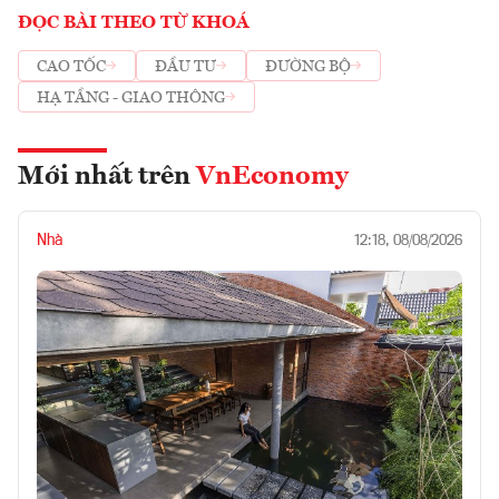
ĐỌC BÀI THEO TỪ KHOÁ
CAO TỐC
ĐẦU TƯ
ĐƯỜNG BỘ
HẠ TẦNG - GIAO THÔNG
Mới nhất trên
VnEconomy
Nhà
12:18, 08/08/2026