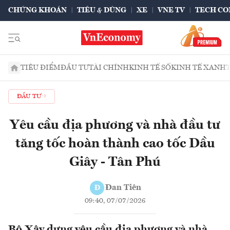
CHỨNG KHOÁN
TIÊU & DÙNG
XE
VNE TV
TECH CO
TIÊU ĐIỂM
ĐẦU TƯ
TÀI CHÍNH
KINH TẾ SỐ
KINH TẾ XANH
ĐẦU TƯ
Yêu cầu địa phương và nhà đầu tư
tăng tốc hoàn thành cao tốc Dầu
Giây - Tân Phú
Đan Tiên
Đ
09:40, 07/07/2026
Bộ Xây dựng yêu cầu địa phương và nhà