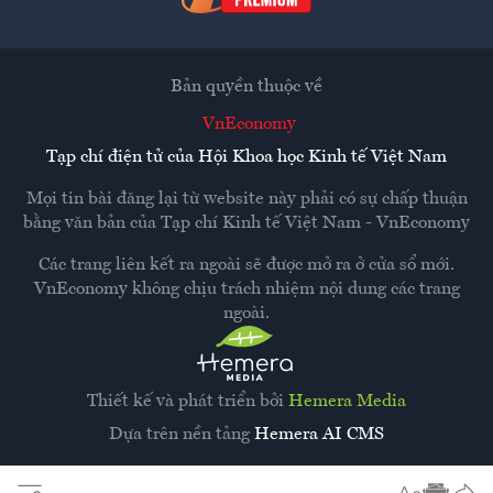
Bản quyền thuộc về
VnEconomy
Tạp chí điện tử của Hội Khoa học Kinh tế Việt Nam
Mọi tin bài đăng lại từ website này phải có sự chấp thuận
bằng văn bản của
Tạp chí Kinh tế Việt Nam - VnEconomy
Các trang liên kết ra ngoài sẽ được mở ra ở cửa sổ mới.
VnEconomy không chịu trách nhiệm nội dung các trang
ngoài.
Thiết kế và phát triển bởi
Hemera Media
Dựa trên nền tảng
Hemera AI CMS