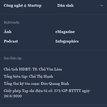
Tạp chí kinh tế Việt Nam
eMagazine
Nhà đầu tư
Du lịch
Công nghệ & Startup
Dân sinh
Tư vấn
Nông sản
Doanh nhân
Tư vấn Tiêu & Dùng
Infographics
Hạ tầng
Sức khỏe
Khung pháp lý
Doanh nghiệp
Địa phương
Thị trường
Bảo hiểm
Multimedia
Sự kiện
Nhân lực
Ảnh
eMagazine
Đẹp +
An sinh
Podcast
Infographics
Giải trí
Y tế
Nhà
Ban Biên tập
Ẩm thực
Chủ tịch HĐBT: TS. Chử Văn Lâm
Tổng biên tập: Chử Thị Hạnh
Tổng thư ký tòa soạn: Đào Quang Bính
Giấy phép Tạp chí điện tử số: 272/GP-BTTTT ngày
26/6/2020