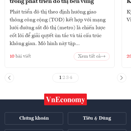
trong phát triển đô thị bền vững
K
Phát triển đô thị theo định hướng giao
K
thông công cộng (TOD) kết hợp với mạng
V
lưới đường sắt đô thị (metro) là chiến lược
cốt lõi để giải quyết ùn tắc và tái cấu trúc
không gian. Mô hình này tập...
10
bài viết
Xem tất cả
2
1
2
3
4
Chứng khoán
Tiêu & Dùng