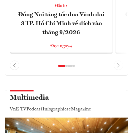
Đầu tư
Đồng Nai tăng tốc đưa Vành đai
Ca
3 TP. Hồ Chí Minh về đích vào
T
tháng 9/2026
Đọc ngay
Multimedia
VnE TV
Podcast
Infographics
eMagazine