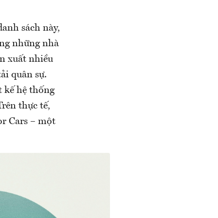
danh sách này,
rong những nhà
ản xuất nhiều
ải quân sự.
t kế hệ thống
rên thực tế,
or Cars – một