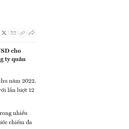
 USD cho
g ty quân
 thu năm 2022.
ới lần lượt 12
 trong nhiều
ước chiếm đa