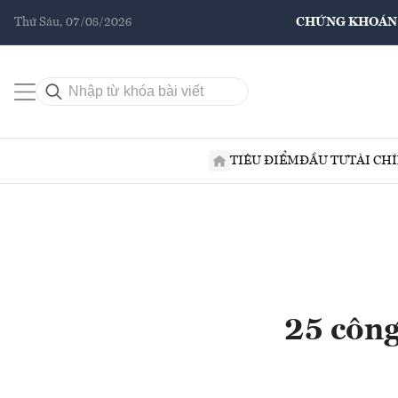
Thứ Sáu, 07/08/2026
CHỨNG KHOÁN
TIÊU ĐIỂM
ĐẦU TƯ
TÀI CH
25 công