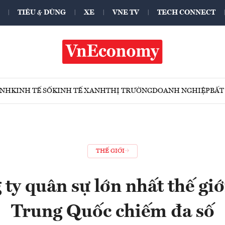
TIÊU & DÙNG
XE
VNE TV
TECH CONNECT
ÍNH
KINH TẾ SỐ
KINH TẾ XANH
THỊ TRƯỜNG
DOANH NGHIỆP
BẤT
THẾ GIỚI
 ty quân sự lớn nhất thế giớ
Trung Quốc chiếm đa số