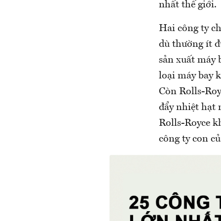
nhất thế giới.
Hai công ty c
dù thường ít đ
sản xuất máy b
loại máy bay k
Còn Rolls-Roy
đẩy nhiệt hạt
Rolls-Royce k
công ty con 