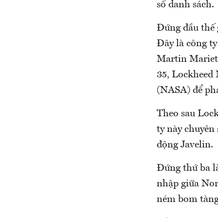
số danh sách.
Đứng đầu thế 
Đây là công t
Martin Mariett
35, Lockheed 
(NASA) để phá
Theo sau Lock
ty này chuyên 
động Javelin.
Đứng thứ ba l
nhập giữa Nor
ném bom tàng