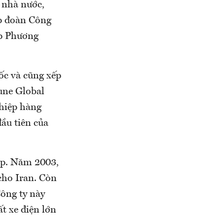
 nhà nước,
p đoàn Công
p Phương
ốc và cũng xếp
une Global
hiệp hàng
ầu tiên của
up. Năm 2003,
cho Iran. Còn
Công ty này
t xe điện lớn