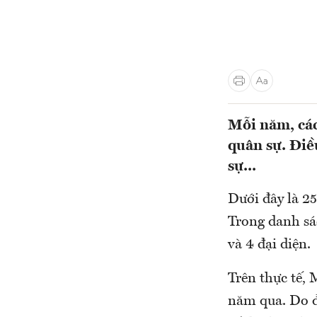
Mỗi năm, các
quân sự. Điề
sự...
Dưới đây là 25
Trong danh sác
và 4 đại diện.
Trên thực tế, 
năm qua. Do đ