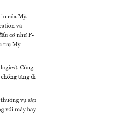
tin của Mỹ.
ration và
đấu cơ như F-
ũ trụ Mỹ
logies). Công
 chống tăng di
 thương vụ sáp
ng với máy bay