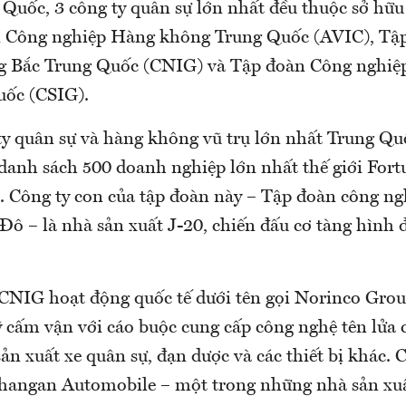
 Quốc, 3 công ty quân sự lớn nhất đều thuộc sở hữu
 Công nghiệp Hàng không Trung Quốc (AVIC), Tậ
g Bắc Trung Quốc (CNIG) và Tập đoàn Công nghiệ
ốc (CSIG).
ty quân sự và hàng không vũ trụ lớn nhất Trung Qu
 danh sách 500 doanh nghiệp lớn nhất thế giới Fort
 Công ty con của tập đoàn này – Tập đoàn công ng
ô – là nhà sản xuất J-20, chiến đấu cơ tàng hình đ
 CNIG hoạt động quốc tế dưới tên gọi Norinco Gro
 cấm vận với cáo buộc cung cấp công nghệ tên lửa 
n xuất xe quân sự, đạn dược và các thiết bị khác. 
hangan Automobile – một trong những nhà sản xuấ