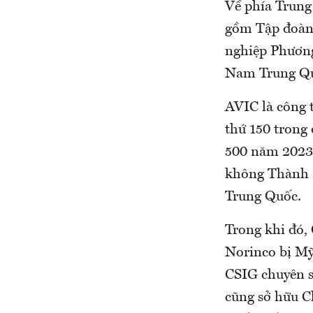
Về phía Trung
gồm Tập đoàn
nghiệp Phươn
Nam Trung Qu
AVIC là công 
thứ 150 trong
500 năm 2023.
không Thành Đ
Trung Quốc.
Trong khi đó,
Norinco bị Mỹ
CSIG chuyên sả
cũng sở hữu C