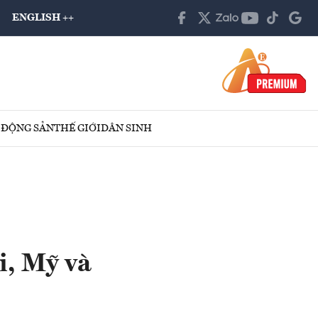
ENGLISH ++
 ĐỘNG SẢN
THẾ GIỚI
DÂN SINH
i, Mỹ và