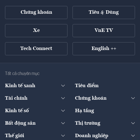
Chứng khoán
Tiêu & Dùng
Xe
VnE TV
Tech Connect
English ++
Tất cả chuyên mục
Kinh tế xanh
Tiêu điểm
Chuyển động xanh
Tài chính
Chứng khoán
Pháp lý
Ngân hàng
Doanh nghiệp niêm yết
Kinh tế số
Hạ tầng
Thương hiệu xanh
Thị trường vốn
Thị trường
Sản phẩm - Thị trường
Bất động sản
Thị trường
Diễn đàn
Thuế
Đầu tư
Tài sản số
Chính sách
Xuất nhập khẩu
Thế giới
Doanh nghiệp
Bảo hiểm
Quốc tế