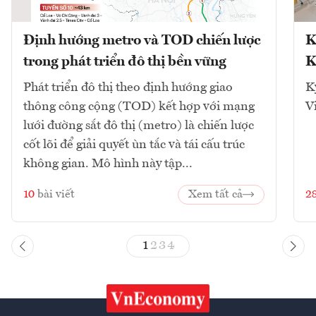
Định hướng metro và TOD chiến lược
K
trong phát triển đô thị bền vững
K
Phát triển đô thị theo định hướng giao
K
thông công cộng (TOD) kết hợp với mạng
V
lưới đường sắt đô thị (metro) là chiến lược
cốt lõi để giải quyết ùn tắc và tái cấu trúc
không gian. Mô hình này tập...
10
bài viết
Xem tất cả
2
1
2
3
4