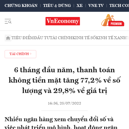
CHỨNG KHOÁN
TIÊU & DÙNG
XE
VNE TV
TECH CO
TIÊU ĐIỂM
ĐẦU TƯ
TÀI CHÍNH
KINH TẾ SỐ
KINH TẾ XANH
TÀI CHÍNH
6 tháng đầu năm, thanh toán
không tiền mặt tăng 77,2% về số
lượng và 29,8% về giá trị
14:36, 28/07/2022
Nhiều ngân hàng xem chuyển đổi số và
việc phát triển mô hình, hoạt động ngân