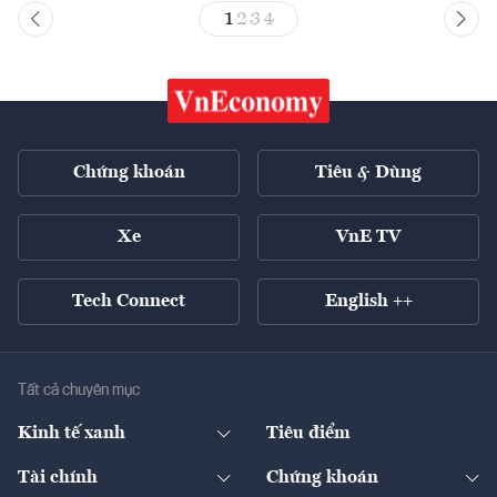
1
2
3
4
Chứng khoán
Tiêu & Dùng
Xe
VnE TV
Tech Connect
English ++
Tất cả chuyên mục
Kinh tế xanh
Tiêu điểm
Chuyển động xanh
Tài chính
Chứng khoán