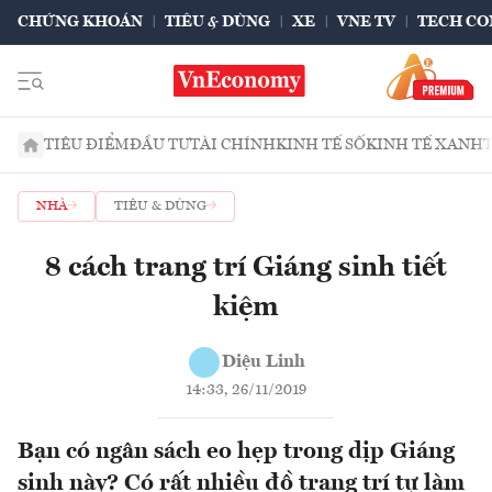
CHỨNG KHOÁN
TIÊU & DÙNG
XE
VNE TV
TECH CO
TIÊU ĐIỂM
ĐẦU TƯ
TÀI CHÍNH
KINH TẾ SỐ
KINH TẾ XANH
NHÀ
TIÊU & DÙNG
8 cách trang trí Giáng sinh tiết
kiệm
Diệu Linh
14:33, 26/11/2019
Bạn có ngân sách eo hẹp trong dịp Giáng
sinh này? Có rất nhiều đồ trang trí tự làm