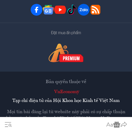
Đặt mua ấn phẩm
Bản quyền thuộc về
VnEconomy
Tạp chí điện tử của Hội Khoa học Kinh tế Việt Nam
Mọi tin bài đăng lại từ website này phải có sự chấp thuận
bằng văn bản của
Tạp chí Kinh tế Việt Nam - VnEconomy
Các trang liên kết ra ngoài sẽ được mở ra ở cửa sổ mới.