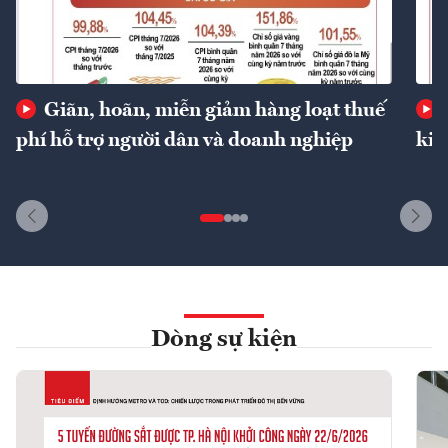
Giãn, hoãn, miễn giảm hàng loạt thuế
phí hỗ trợ người dân và doanh nghiệp
kin
Dòng sự kiện