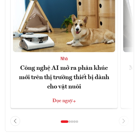
Nhà
Công nghệ AI mở ra phân khúc
Muô
mới trên thị trường thiết bị dành
cho vật nuôi
Đọc ngay