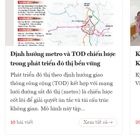
Định hướng metro và TOD chiến lược
K
trong phát triển đô thị bền vững
K
Phát triển đô thị theo định hướng giao
K
thông công cộng (TOD) kết hợp với mạng
V
lưới đường sắt đô thị (metro) là chiến lược
cốt lõi để giải quyết ùn tắc và tái cấu trúc
không gian. Mô hình này tập...
10
bài viết
Xem tất cả
2