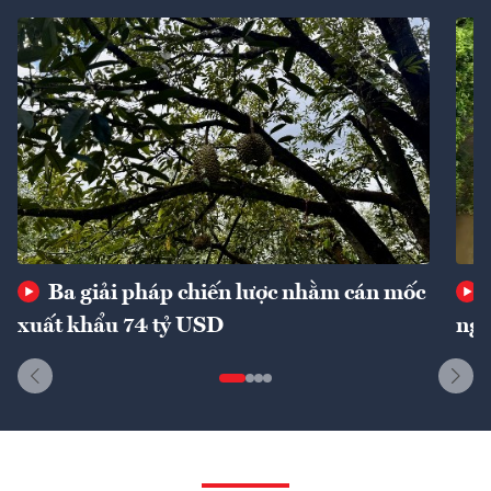
Ba giải pháp chiến lược nhằm cán mốc
xuất khẩu 74 tỷ USD
ngu