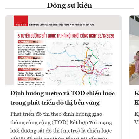
Dòng sự kiện
Định hướng metro và TOD chiến lược
K
trong phát triển đô thị bền vững
K
Phát triển đô thị theo định hướng giao
K
thông công cộng (TOD) kết hợp với mạng
V
lưới đường sắt đô thị (metro) là chiến lược