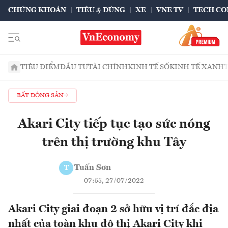
CHỨNG KHOÁN
TIÊU & DÙNG
XE
VNE TV
TECH CO
TIÊU ĐIỂM
ĐẦU TƯ
TÀI CHÍNH
KINH TẾ SỐ
KINH TẾ XANH
BẤT ĐỘNG SẢN
Akari City tiếp tục tạo sức nóng
trên thị trường khu Tây
Tuấn Sơn
T
07:55, 27/07/2022
Akari City giai đoạn 2 sở hữu vị trí đắc địa
nhất của toàn khu đô thị Akari City khi