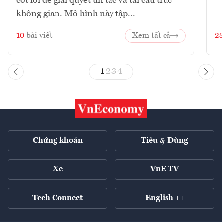
cốt lõi để giải quyết ùn tắc và tái cấu trúc
không gian. Mô hình này tập...
10
bài viết
Xem tất cả
2
1
2
3
4
Chứng khoán
Tiêu & Dùng
Xe
VnE TV
Tech Connect
English ++