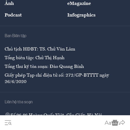
Ảnh
eMagazine
Đẹp +
An sinh
Podcast
Infographics
Giải trí
Y tế
Nhà
Ban Biên tập
Ẩm thực
Chủ tịch HĐBT: TS. Chử Văn Lâm
Tổng biên tập: Chử Thị Hạnh
Tổng thư ký tòa soạn: Đào Quang Bính
Giấy phép Tạp chí điện tử số: 272/GP-BTTTT ngày
26/6/2020
Liên hệ tòa soạn
Số 96-98 Hoàng Quốc Việt, Cầu Giấy, Hà Nội
02437552050