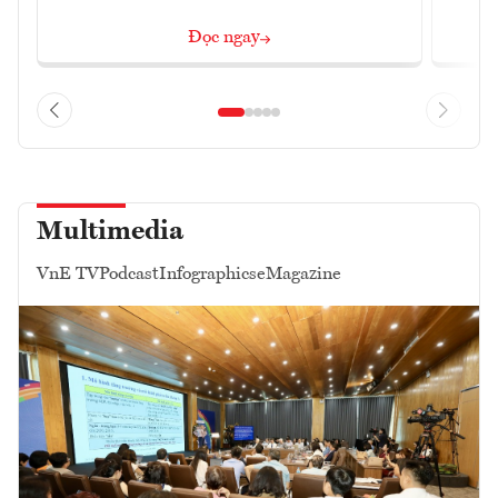
Đọc ngay
Multimedia
VnE TV
Podcast
Infographics
eMagazine