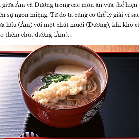
òa giữa Âm và Dương trong các món ăn vừa thể hiện
ên sự ngon miệng. Từ đó ta cũng có thể lý giải vì s
dưa hấu (Âm) với một chút muối (Dương), khi kho cá
cho thêm chút đường (Âm)…