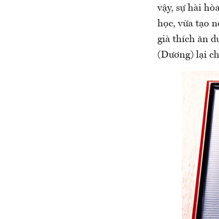
vậy, sự hài h
học, vừa tạo n
già thích ăn 
(Dương) lại 