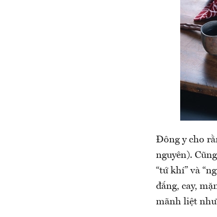
Đông y cho rằ
nguyên). Cũng
“tứ khí” và “n
đắng, cay, mặn
mãnh liệt như