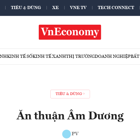
TIÊU & DÙNG
XE
VNE TV
TECH CONNECT
ÍNH
KINH TẾ SỐ
KINH TẾ XANH
THỊ TRƯỜNG
DOANH NGHIỆP
BẤT
TIÊU & DÙNG
Ăn thuận Âm Dương
PV