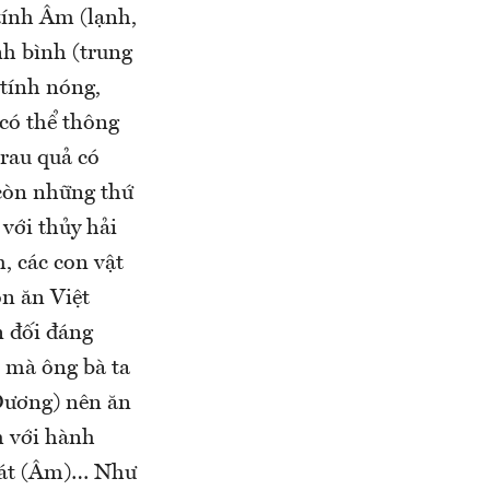
tính Âm (lạnh,
h bình (trung
 tính nóng,
 có thể thông
rau quả có
 còn những thứ
với thủy hải
, các con vật
n ăn Việt
n đối đáng
 mà ông bà ta
(Dương) nên ăn
m với hành
 mát (Âm)… Như