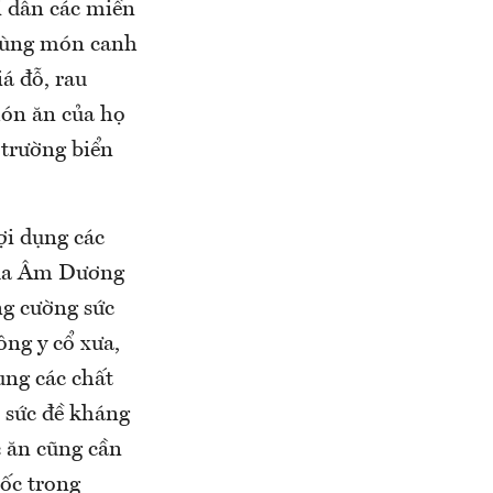
ời dân các miền
 dùng món canh
iá đỗ, rau
món ăn của họ
 trường biển
ợi dụng các
 của Âm Dương
ng cường sức
ng y cổ xưa,
ung các chất
o sức đề kháng
c ăn cũng cần
uốc trong