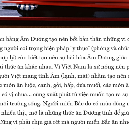
ân bằng Âm Dương tạo nên bởi bản thân những vi c
 người coi trọng biện pháp “y thực” (phòng và chữ
hợp lý) còn biết tạo nên sự hài hòa Âm Dương giữa
oại thức ăn khác nhau. Vì Việt Nam là xứ nóng nên 
ười Việt mang tính Âm (lạnh, mát) nhằm tạo nên 
ác món ăn luộc, canh, gỏi, hấp, dưa muối, các món 
 có vị chua… cũng xuất phát từ việc muốn tạo ra sự
 môi trường sống. Người miền Bắc do có mùa đông 
 nhiều thịt, mỡ là những thức ăn Dương tính để giú
Cũng vì phải chịu giá rét mà người miền Bắc ăn nhiều