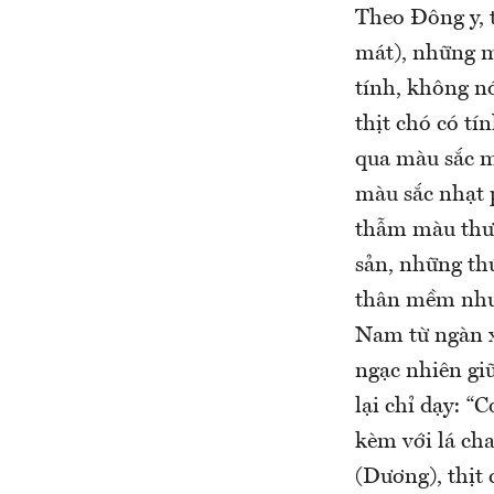
Theo Đông y, 
mát), những m
tính, không nó
thịt chó có tí
qua màu sắc m
màu sắc nhạt 
thẫm màu thườn
sản, những th
thân mềm như 
Nam từ ngàn xư
ngạc nhiên gi
lại chỉ dạy: “
kèm với lá ch
(Dương), thịt