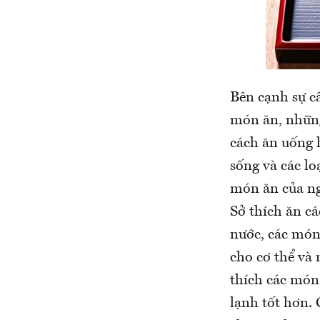
Bên cạnh sự c
món ăn, những
cách ăn uống 
sống và các l
món ăn của ng
Sở thích ăn c
nước, các món
cho cơ thể và
thích các món
lạnh tốt hơn. 