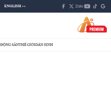
ENGLISH ++
 ĐỘNG SẢN
THẾ GIỚI
DÂN SINH