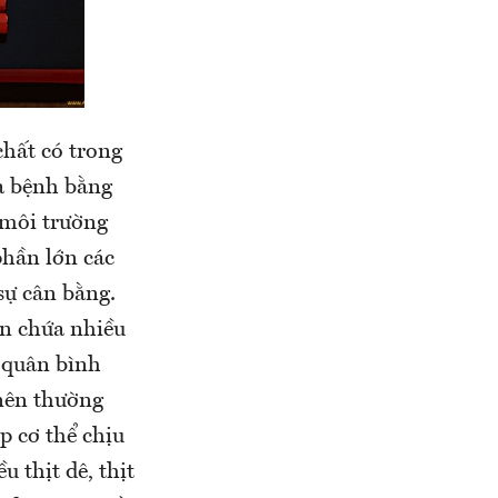
hất có trong
a bệnh bằng
 môi trường
phần lớn các
sự cân bằng.
ăn chứa nhiều
 quân bình
nên thường
p cơ thể chịu
 thịt dê, thịt