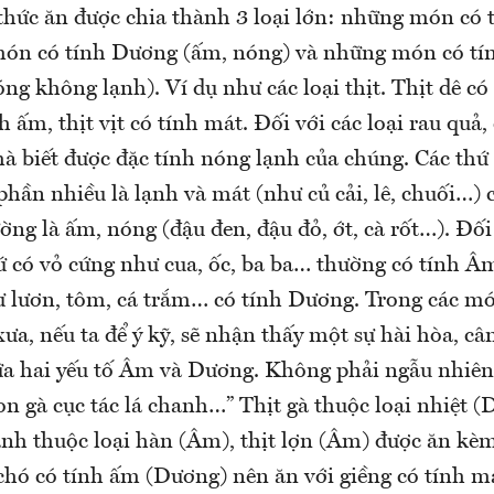
thức ăn được chia thành 3 loại lớn: những món có 
ón có tính Dương (ấm, nóng) và những món có tín
ng không lạnh). Ví dụ như các loại thịt. Thịt dê có
nh ấm, thịt vịt có tính mát. Đối với các loại rau quả,
à biết được đặc tính nóng lạnh của chúng. Các thứ 
phần nhiều là lạnh và mát (như củ cải, lê, chuối…)
g là ấm, nóng (đậu đen, đậu đỏ, ớt, cà rốt…). Đối 
ứ có vỏ cứng như cua, ốc, ba ba… thường có tính Âm
lươn, tôm, cá trắm… có tính Dương. Trong các mó
a, nếu ta để ý kỹ, sẽ nhận thấy một sự hài hòa, câ
ữa hai yếu tố Âm và Dương. Không phải ngẫu nhiên
Con gà cục tác lá chanh…” Thịt gà thuộc loại nhiệt 
anh thuộc loại hàn (Âm), thịt lợn (Âm) được ăn kè
 chó có tính ấm (Dương) nên ăn với giềng có tính