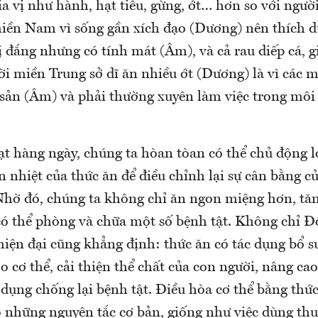
gia vị như hành, hạt tiêu, gừng, ớt… hơn so với ngư
iền Nam vì sống gần xích đạo (Dương) nên thích
ị đắng nhưng có tính mát (Âm), và cả rau diếp cá, g
 miền Trung sở dĩ ăn nhiều ớt (Dương) là vì các 
i sản (Âm) và phải thường xuyên làm việc trong môi
ạt hàng ngày, chúng ta hòan tòan có thể chủ động l
àn nhiệt của thức ăn để điều chỉnh lại sự cân bằng
 Nhờ đó, chúng ta không chỉ ăn ngon miệng hơn, tă
ó thể phòng và chữa một số bệnh tật. Không chỉ Đô
hiện đại cũng khẳng định: thức ăn có tác dụng bổ s
 cơ thể, cải thiện thể chất của con người, nâng ca
 dụng chống lại bệnh tật. Điều hòa cơ thể bằng thứ
o những nguyên tắc cơ bản, giống như việc dùng th