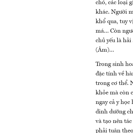
chó, các loại 
khác. Người m
khổ qua, tuy v
má… Còn người
chủ yếu là hả
(Âm)…
Trong sinh ho
đặc tính về h
trong cơ thể.
khỏe mà còn c
ngay cả y học 
dinh dưỡng cho
và tạo nên tác
phải tuân the