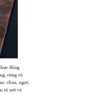
thực đồng
ng, cũng có
ồm: chua, ngọt,
n rõ nét và