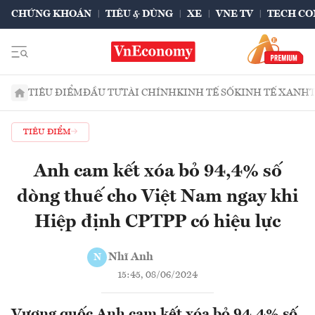
CHỨNG KHOÁN
TIÊU & DÙNG
XE
VNE TV
TECH CO
TIÊU ĐIỂM
ĐẦU TƯ
TÀI CHÍNH
KINH TẾ SỐ
KINH TẾ XANH
TIÊU ĐIỂM
Anh cam kết xóa bỏ 94,4% số
dòng thuế cho Việt Nam ngay khi
Hiệp định CPTPP có hiệu lực
Nhĩ Anh
N
15:45, 08/06/2024
Vương quốc Anh cam kết xóa bỏ 94,4% số