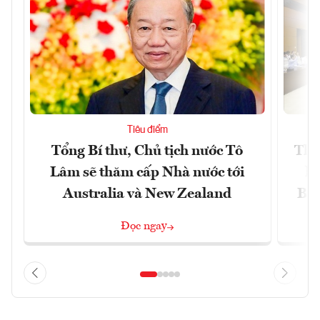
Tiêu điểm
Tổng Bí thư, Chủ tịch nước Tô
Thố
Lâm sẽ thăm cấp Nhà nước tới
lậ
Australia và New Zealand
Bắc
Đọc ngay