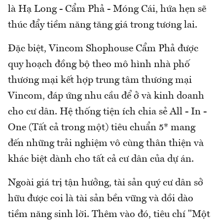
là Hạ Long - Cẩm Phả - Móng Cái, hứa hẹn sẽ
thúc đẩy tiềm năng tăng giá trong tương lai.
Đặc biệt, Vincom Shophouse Cẩm Phả được
quy hoạch đồng bộ theo mô hình nhà phố
thương mại kết hợp trung tâm thương mại
Vincom, đáp ứng nhu cầu để ở và kinh doanh
cho cư dân. Hệ thống tiện ích chia sẻ All - In -
One (Tất cả trong một) tiêu chuẩn 5* mang
đến những trải nghiệm vô cùng thân thiện và
khác biệt dành cho tất cả cư dân của dự án.
Ngoài giá trị tận hưởng, tài sản quý cư dân sở
hữu được coi là tài sản bền vững và dồi dào
tiềm năng sinh lời. Thêm vào đó, tiêu chí "Một