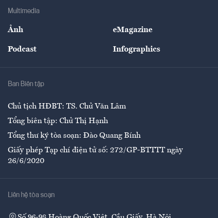
Địa phương
Thị trường
Bảo hiểm
Multimedia
Sự kiện
Nhân lực
Ảnh
eMagazine
Đẹp +
An sinh
Podcast
Infographics
Giải trí
Y tế
Nhà
Ban Biên tập
Ẩm thực
Chủ tịch HĐBT: TS. Chử Văn Lâm
Tổng biên tập: Chử Thị Hạnh
Tổng thư ký tòa soạn: Đào Quang Bính
Giấy phép Tạp chí điện tử số: 272/GP-BTTTT ngày
26/6/2020
Liên hệ tòa soạn
Số 96-98 Hoàng Quốc Việt, Cầu Giấy, Hà Nội