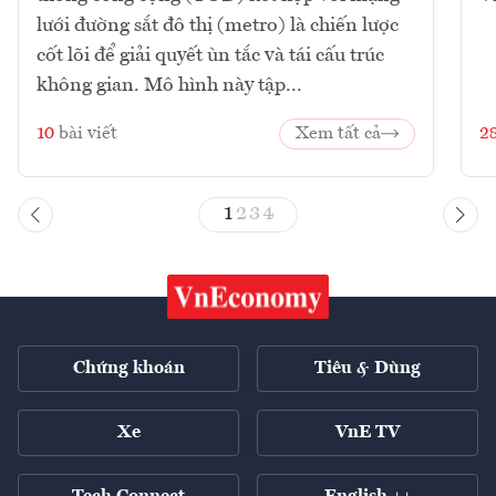
lưới đường sắt đô thị (metro) là chiến lược
cốt lõi để giải quyết ùn tắc và tái cấu trúc
không gian. Mô hình này tập...
10
bài viết
Xem tất cả
2
1
2
3
4
Chứng khoán
Tiêu & Dùng
Xe
VnE TV