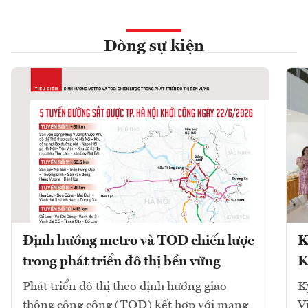
Dòng sự kiện
Định hướng metro và TOD chiến lược
K
trong phát triển đô thị bền vững
K
Phát triển đô thị theo định hướng giao
K
thông công cộng (TOD) kết hợp với mạng
V