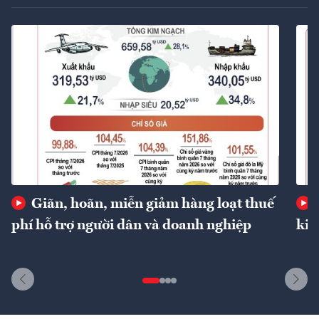
Giãn, hoãn, miễn giảm hàng loạt thuế
phí hỗ trợ người dân và doanh nghiệp
kin