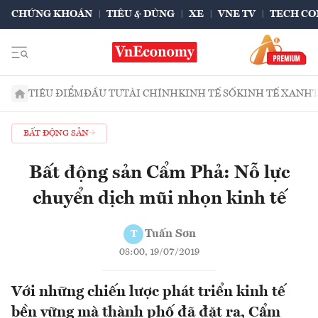
CHỨNG KHOÁN
TIÊU & DÙNG
XE
VNE TV
TECH CO
TIÊU ĐIỂM
ĐẦU TƯ
TÀI CHÍNH
KINH TẾ SỐ
KINH TẾ XANH
BẤT ĐỘNG SẢN
Bất động sản Cẩm Phả: Nỗ lực
chuyển dịch mũi nhọn kinh tế
Tuấn Sơn
T
08:00, 19/07/2019
Với những chiến lược phát triển kinh tế
bền vững mà thành phố đã đặt ra, Cẩm