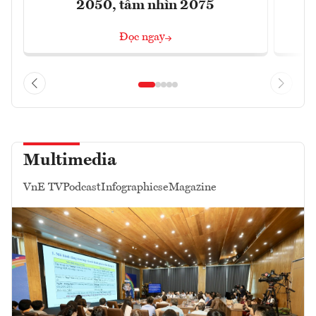
2050, tầm nhìn 2075
Đọc ngay
Multimedia
VnE TV
Podcast
Infographics
eMagazine