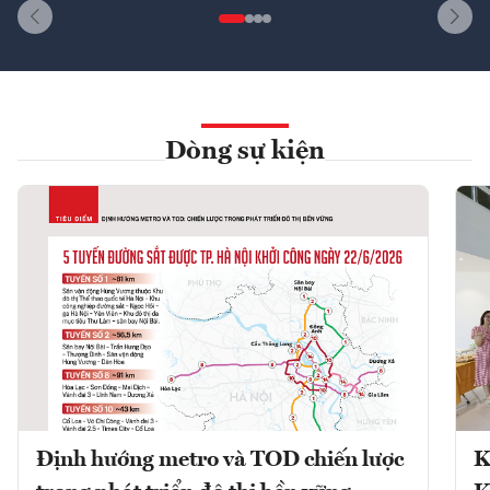
Dòng sự kiện
Định hướng metro và TOD chiến lược
K