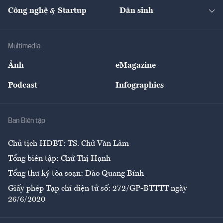
Tạp chí kinh tế Việt Nam
eMagazine
Nhà đầu tư
Du lịch
Công nghệ & Startup
Dân sinh
Tư vấn
Nông sản
Doanh nhân
Tư vấn Tiêu & Dùng
Infographics
Hạ tầng
Sức khỏe
Khung pháp lý
Doanh nghiệp
Địa phương
Thị trường
Bảo hiểm
Multimedia
Sự kiện
Nhân lực
Ảnh
eMagazine
Đẹp +
An sinh
Podcast
Infographics
Giải trí
Y tế
Nhà
Ban Biên tập
Ẩm thực
Chủ tịch HĐBT: TS. Chử Văn Lâm
Tổng biên tập: Chử Thị Hạnh
Tổng thư ký tòa soạn: Đào Quang Bính
Giấy phép Tạp chí điện tử số: 272/GP-BTTTT ngày
26/6/2020