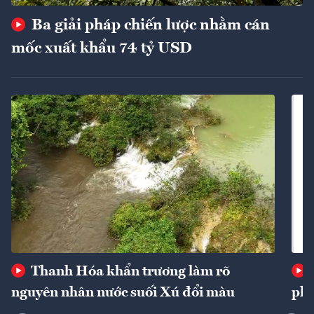
Ba giải pháp chiến lược nhằm cán
mốc xuất khẩu 74 tỷ USD
Thanh Hóa khẩn trương làm rõ
nguyên nhân nước suối Xú đổi màu
phí