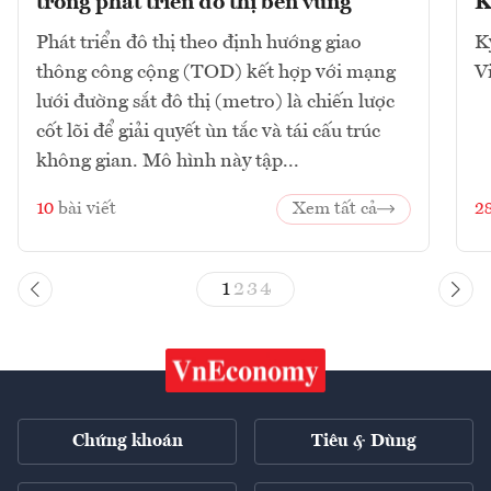
trong phát triển đô thị bền vững
K
Phát triển đô thị theo định hướng giao
K
thông công cộng (TOD) kết hợp với mạng
V
lưới đường sắt đô thị (metro) là chiến lược
cốt lõi để giải quyết ùn tắc và tái cấu trúc
không gian. Mô hình này tập...
10
bài viết
Xem tất cả
2
1
2
3
4
Chứng khoán
Tiêu & Dùng