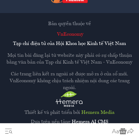
Bản quyền thuộc về
VnEconomy
Tạp chí điện tử của Hội Khoa học Kinh tế Việt Nam
Mọi tin bài đăng lại từ website này phải có sự chấp thuận
bằng văn bản của
Tạp chí Kinh tế Việt Nam - VnEconomy
Các trang liên kết ra ngoài sẽ được mở ra ở cửa sổ mới.
VnEconomy không chịu trách nhiệm nội dung các trang
ngoài.
Thiết kế và phát triển bởi
Hemera Media
Dựa trên nền tảng
Hemera AI CMS