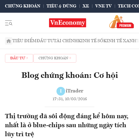
CHỨNG KHOÁN
TIÊU & DÙNG
XE
VNE TV
TECH CO
TIÊU ĐIỂM
ĐẦU TƯ
TÀI CHÍNH
KINH TẾ SỐ
KINH TẾ XANH
ĐẦU TƯ
CHỨNG KHOÁN
Blog chứng khoán: Cơ hội
iTrader
I
17:31, 10/03/2016
Thị trường đã sôi động đáng kể hôm nay,
nhất là ở blue-chips sau những ngày tích
lũy trì trệ