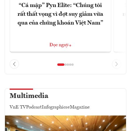
“Cá mập” Pyn Elite: “Chúng tôi
15
rất thất vọng vì đợt suy giảm vừa
mặt
qua của chứng khoán Việt Nam”
Đọc ngay
Multimedia
VnE TV
Podcast
Infographics
eMagazine