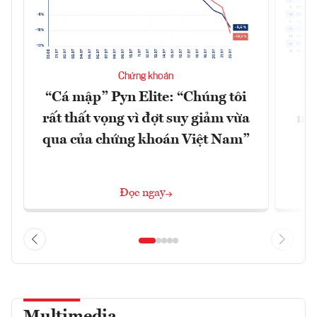
Chứng khoán
“Cá mập” Pyn Elite: “Chúng tôi
15
rất thất vọng vì đợt suy giảm vừa
mặt
qua của chứng khoán Việt Nam”
Đọc ngay