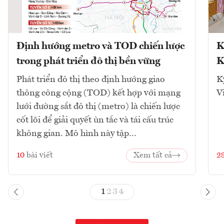
Định hướng metro và TOD chiến lược
K
trong phát triển đô thị bền vững
K
Phát triển đô thị theo định hướng giao
K
thông công cộng (TOD) kết hợp với mạng
V
lưới đường sắt đô thị (metro) là chiến lược
cốt lõi để giải quyết ùn tắc và tái cấu trúc
không gian. Mô hình này tập...
10
bài viết
Xem tất cả
2
1
2
3
4