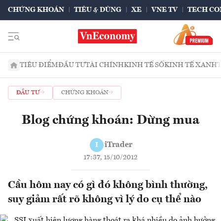
CHỨNG KHOÁN
TIÊU & DÙNG
XE
VNE TV
TECH CO
TIÊU ĐIỂM
ĐẦU TƯ
TÀI CHÍNH
KINH TẾ SỐ
KINH TẾ XANH
ĐẦU TƯ
CHỨNG KHOÁN
Blog chứng khoán: Dừng mua
iTrader
I
17:37, 15/10/2012
Cầu hôm nay có gì đó không bình thường,
suy giảm rất rõ không vì lý do cụ thể nào