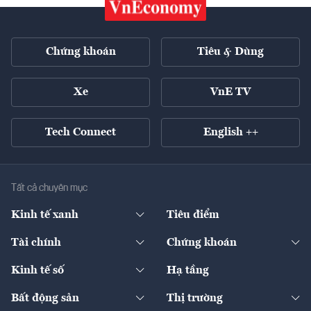
Chứng khoán
Tiêu & Dùng
Xe
VnE TV
Tech Connect
English ++
Tất cả chuyên mục
Kinh tế xanh
Tiêu điểm
Chuyển động xanh
Tài chính
Chứng khoán
Pháp lý
Ngân hàng
Doanh nghiệp niêm yết
Kinh tế số
Hạ tầng
Thương hiệu xanh
Thị trường vốn
Thị trường
Sản phẩm - Thị trường
Bất động sản
Thị trường
Diễn đàn
Thuế
Đầu tư