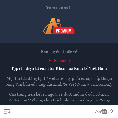
Đặt mua ấn phẩm
Bản quyền thuộc về
VnEconomy
Tạp chí điện tử của Hội Khoa học Kinh tế Việt Nam
Mọi tin bài đăng lại từ website này phải có sự chấp thuận
bằng văn bản của
Tạp chí Kinh tế Việt Nam - VnEconomy
Các trang liên kết ra ngoài sẽ được mở ra ở cửa sổ mới.
VnEconomy không chịu trách nhiệm nội dung các trang
ngoài.