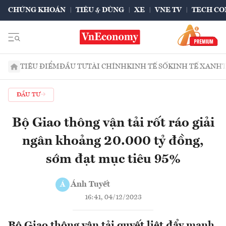
CHỨNG KHOÁN
TIÊU & DÙNG
XE
VNE TV
TECH CO
TIÊU ĐIỂM
ĐẦU TƯ
TÀI CHÍNH
KINH TẾ SỐ
KINH TẾ XANH
ĐẦU TƯ
Bộ Giao thông vận tải rốt ráo giải
ngân khoảng 20.000 tỷ đồng,
sớm đạt mục tiêu 95%
Ánh Tuyết
Á
16:41, 04/12/2023
Bộ Giao thông vận tải quyết liệt đẩy mạnh