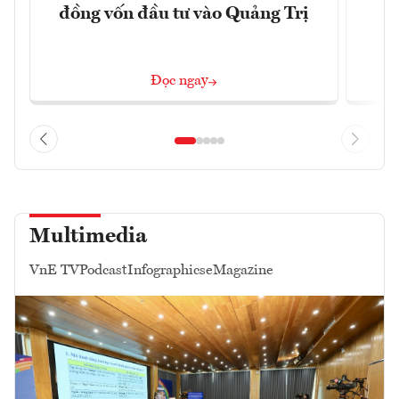
đồng vốn đầu tư vào Quảng Trị
4 
Đọc ngay
Multimedia
VnE TV
Podcast
Infographics
eMagazine