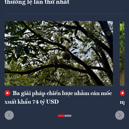
thường lệ lần thứ nhất
Ba giải pháp chiến lược nhằm cán mốc
xuất khẩu 74 tỷ USD
ngu