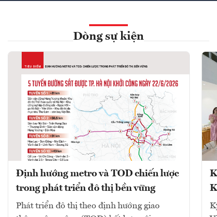
Dòng sự kiện
Định hướng metro và TOD chiến lược
K
trong phát triển đô thị bền vững
K
Phát triển đô thị theo định hướng giao
K