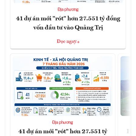
Địa phương
41 dự án mới "rót" hơn 27.551 tỷ đồng
vốn đầu tư vào Quảng Trị
Đọc ngay
Địa phương
41 dự án mới "rót" hơn 27.551 tỷ
Hà 