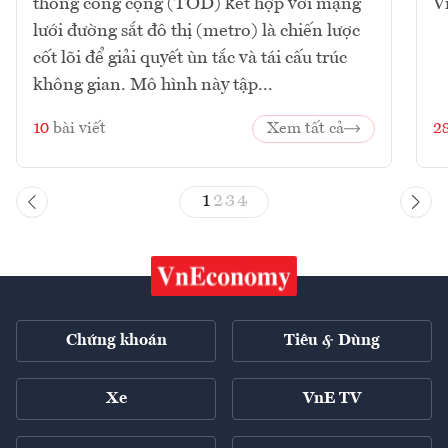
thông công cộng (TOD) kết hợp với mạng
V
lưới đường sắt đô thị (metro) là chiến lược
cốt lõi để giải quyết ùn tắc và tái cấu trúc
không gian. Mô hình này tập...
10
bài viết
Xem tất cả
2
1
2
3
4
Chứng khoán
Tiêu & Dùng
Xe
VnE TV