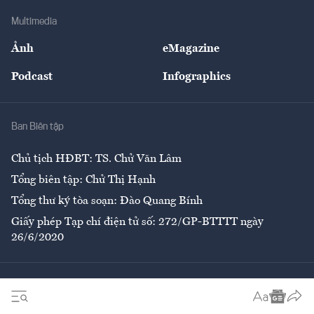
Doanh nghiệp
Địa phương
Thị trường
Bảo hiểm
Multimedia
Sự kiện
Nhân lực
Ảnh
eMagazine
Đẹp +
An sinh
Podcast
Infographics
Giải trí
Y tế
Nhà
Ban Biên tập
Ẩm thực
Chủ tịch HĐBT: TS. Chử Văn Lâm
Tổng biên tập: Chử Thị Hạnh
Tổng thư ký tòa soạn: Đào Quang Bính
Giấy phép Tạp chí điện tử số: 272/GP-BTTTT ngày
26/6/2020
Liên hệ tòa soạn