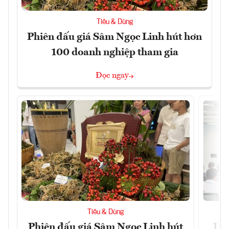
Tiêu & Dùng
Phiên đấu giá Sâm Ngọc Linh hút hơn
100 doanh nghiệp tham gia
Đọc ngay
Tiêu & Dùng
Phiên đấu giá Sâm Ngọc Linh hút
Làm