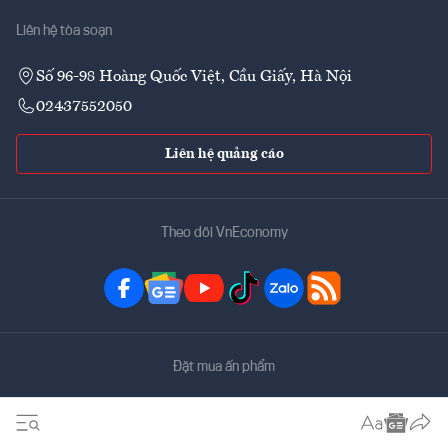
Liên hệ tòa soạn
Số 96-98 Hoàng Quốc Việt, Cầu Giấy, Hà Nội
02437552050
Liên hệ quảng cáo
Theo dõi VnEconomy
Đặt mua ấn phẩm