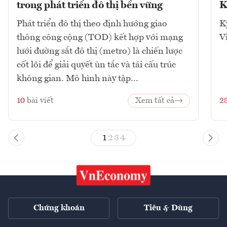
trong phát triển đô thị bền vững
K
Phát triển đô thị theo định hướng giao
K
thông công cộng (TOD) kết hợp với mạng
V
lưới đường sắt đô thị (metro) là chiến lược
cốt lõi để giải quyết ùn tắc và tái cấu trúc
không gian. Mô hình này tập...
10
bài viết
Xem tất cả
2
1
2
3
4
Chứng khoán
Tiêu & Dùng