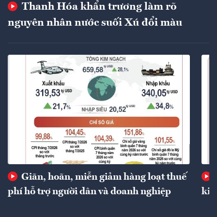
Thanh Hóa khẩn trương làm rõ
nguyên nhân nước suối Xú đổi màu
Giãn, hoãn, miễn giảm hàng loạt thuế
phí hỗ trợ người dân và doanh nghiệp
kin