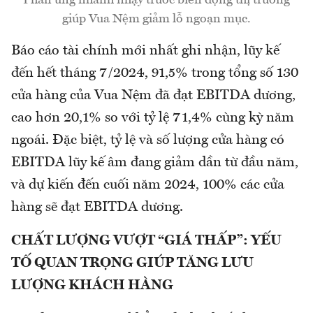
Phản ứng nhanh nhạy trước biến động thị trường
giúp Vua Nệm giảm lỗ ngoạn mục.
Báo cáo tài chính mới nhất ghi nhận, lũy kế
đến hết tháng 7/2024, 91,5% trong tổng số 130
cửa hàng của Vua Nệm đã đạt EBITDA dương,
cao hơn 20,1% so với tỷ lệ 71,4% cùng kỳ năm
ngoái. Đặc biệt, tỷ lệ và số lượng cửa hàng có
EBITDA lũy kế âm đang giảm dần từ đầu năm,
và dự kiến đến cuối năm 2024, 100% các cửa
hàng sẽ đạt EBITDA dương.
CHẤT LƯỢNG VƯỢT “GIÁ THẤP”: YẾU
TỐ QUAN TRỌNG GIÚP TĂNG LƯU
LƯỢNG KHÁCH HÀNG