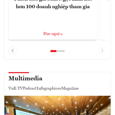
hơn 100 doanh nghiệp tham gia
Đọc ngay
Multimedia
VnE TV
Podcast
Infographics
eMagazine