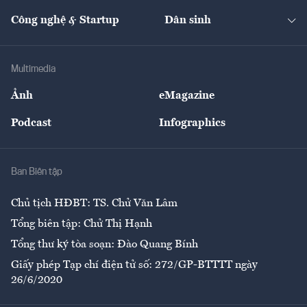
Cafe BĐS
Thị trường
Kinh doanh
Kết nối
Tạp chí kinh tế Việt Nam
eMagazine
Nhà đầu tư
Du lịch
Công nghệ & Startup
Dân sinh
Tư vấn
Nông sản
Doanh nhân
Tư vấn Tiêu & Dùng
Infographics
Hạ tầng
Sức khỏe
Khung pháp lý
Doanh nghiệp
Địa phương
Thị trường
Bảo hiểm
Multimedia
Sự kiện
Nhân lực
Ảnh
eMagazine
Đẹp +
An sinh
Podcast
Infographics
Giải trí
Y tế
Nhà
Ban Biên tập
Ẩm thực
Chủ tịch HĐBT: TS. Chử Văn Lâm
Tổng biên tập: Chử Thị Hạnh
Tổng thư ký tòa soạn: Đào Quang Bính
Giấy phép Tạp chí điện tử số: 272/GP-BTTTT ngày
26/6/2020