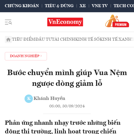
CHỨNG KHOÁN
TIÊU & DÙNG
XE
VNE TV
TECH CO
TIÊU ĐIỂM
ĐẦU TƯ
TÀI CHÍNH
KINH TẾ SỐ
KINH TẾ XANH
DOANH NGHIỆP
Bước chuyển mình giúp Vua Nệm
ngược dòng giảm lỗ
Khánh Huyền
K
08:00, 30/09/2024
Phản ứng nhanh nhạy trước những biến
động thị trường, linh hoạt trong chiến