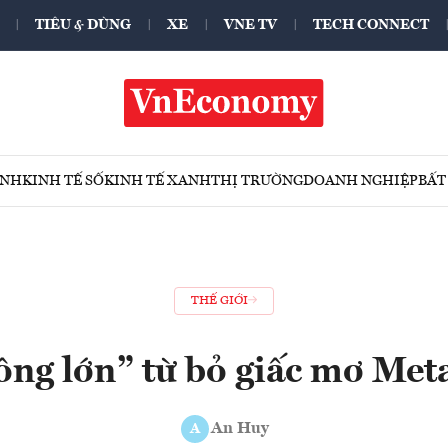
TIÊU & DÙNG
XE
VNE TV
TECH CONNECT
ÍNH
KINH TẾ SỐ
KINH TẾ XANH
THỊ TRƯỜNG
DOANH NGHIỆP
BẤT
THẾ GIỚI
ông lớn” từ bỏ giấc mơ Met
An Huy
A