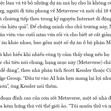
việc làm và từ bỏ những dự án mà họ cho là không c
g, người đi tiên phong về Metaverse và mới chỉ 18 
à chương tiếp theo trong kỷ nguyên Internet di độn
của hiệu quả”. Để chứng minh cho chủ trương này, 
ân viên vào cuối năm vừa rồi và cho biết sẽ cắt gi
dự án khác nhau, bao gồm một số dự án ở bộ phận M
là khó hiểu khi nhiều công ty cảm thấy rằng nếu họ
c chi tiêu nói chung, hạng mục này (Metaverse) ch
 dễ dàng”, theo nhà phân tích Scott Kessler thuộc C
dge Group. “Đầu tư vào AI hứa hẹn mang lại lợi nh
hơn”, ông Kessler nói thêm.
i đoạn đỉnh cao của cơn sốt Metaverse, một số nhà 
ra kém hứng thú với thế giới ảo. “Tôi muốn thử và 