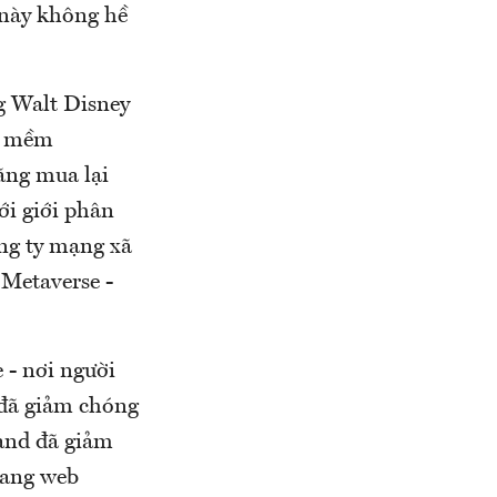
 này không hề
ng Walt Disney
ần mềm
ãng mua lại
ới giới phân
ông ty mạng xã
 Metaverse -
 - nơi người
 đã giảm chóng
land đã giảm
rang web