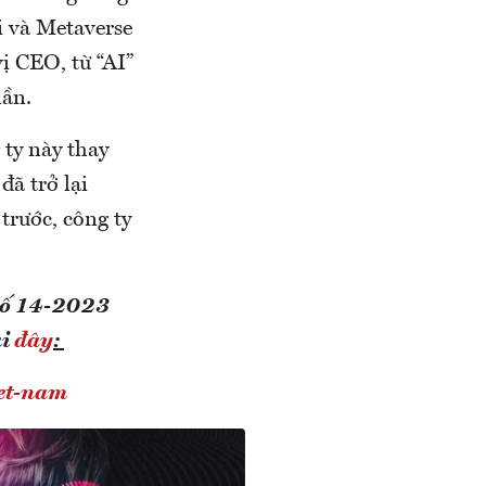
ại và Metaverse
ị CEO, từ “AI”
lần.
 ty này thay
đã trở lại
trước, công ty
 số 14-2023
ại
đây
:
iet-nam