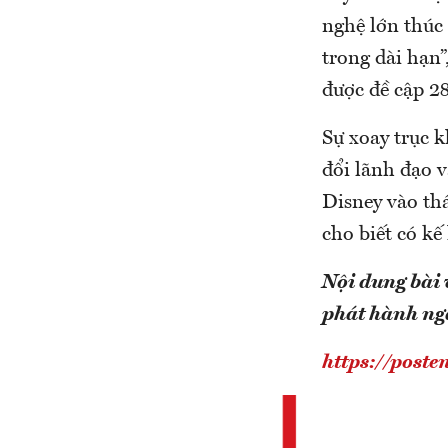
nghệ lớn thúc 
trong dài hạn”
được đề cập 28
Sự xoay trục k
đổi lãnh đạo v
Disney vào thá
cho biết có kế
Nội dung bài 
phát hành n
https://poste