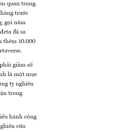
òn quan trọng.
tháng trước
g, gọi năm
Meta đã sa
ảm thêm 10.000
etaverse.
 phải giảm số
ính là một mục
ông ty nghiên
uận trong
điều hành công
nghiên cứu