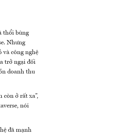
ã thổi bùng
se. Nhưng
ỏ và công nghệ
a trở ngại đối
uồn doanh thu
 còn ở rất xa”,
averse, nói
nghệ đã mạnh