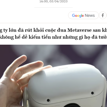
14:00, 03/04/2023
g ty lớn đã rút khỏi cuộc đua Metaverse sau k
 không hề dễ kiếm tiền như những gì họ đã tưởn