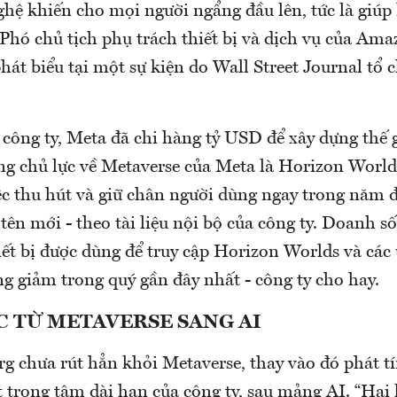
hệ khiến cho mọi người ngẩng đầu lên, tức là giúp
, Phó chủ tịch phụ trách thiết bị và dịch vụ của Am
át biểu tại một sự kiện do Wall Street Journal tổ
 công ty, Meta đã chi hàng tỷ USD để xây dựng thế g
ng chủ lực về Metaverse của Meta là Horizon World
ệc thu hút và giữ chân người dùng ngay trong năm đ
 tên mới - theo tài liệu nội bộ của công ty. Doanh số
iết bị được dùng để truy cập Horizon Worlds và các
ng giảm trong quý gần đây nhất - công ty cho hay.
C TỪ METAVERSE SANG AI
g chưa rút hẳn khỏi Metaverse, thay vào đó phát tí
 trọng tâm dài hạn của công ty, sau mảng AI. “Hai