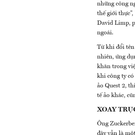
những công ng
thế giới thực”
David Limp, ph
ngoái.
Từ khi đổi tên
nhiên, ứng dụ
khăn trong vi
khi công ty có
ảo Quest 2, th
tế ảo khác, cũ
XOAY TRỤ
Ông Zuckerber
đây vẫn là một