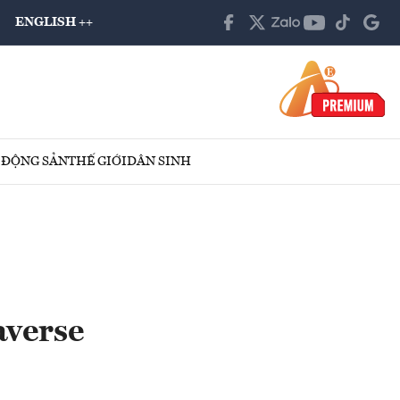
ENGLISH ++
 ĐỘNG SẢN
THẾ GIỚI
DÂN SINH
averse