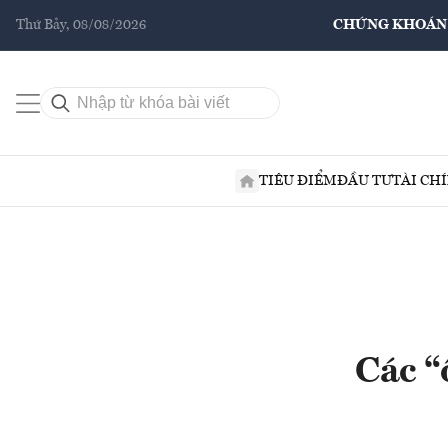
Thứ Bảy, 08/08/2026
CHỨNG KHOÁN
TIÊU ĐIỂM
ĐẦU TƯ
TÀI CH
Các “