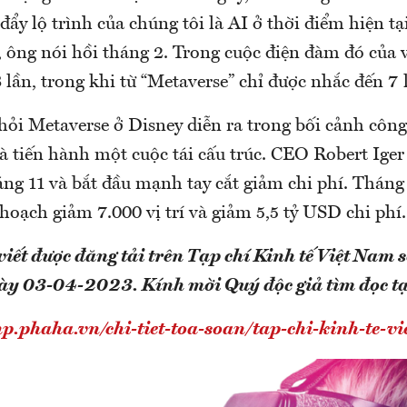
đẩy lộ trình của chúng tôi là AI ở thời điểm hiện t
, ông nói hồi tháng 2. Trong cuộc điện đàm đó của v
 lần, trong khi từ “Metaverse” chỉ được nhắc đến 7 
hỏi Metaverse ở Disney diễn ra trong bối cảnh công
à tiến hành một cuộc tái cấu trúc. CEO Robert Iger 
ng 11 và bắt đầu mạnh tay cắt giảm chi phí. Tháng 
 hoạch giảm 7.000 vị trí và giảm 5,5 tỷ USD chi phí.
viết được đăng tải trên Tạp chí Kinh tế Việt Nam
gày 03-04-2023.
Kính mời Quý độc giả tìm đọc t
np.phaha.vn/chi-tiet-toa-soan/tap-chi-kinh-te-v