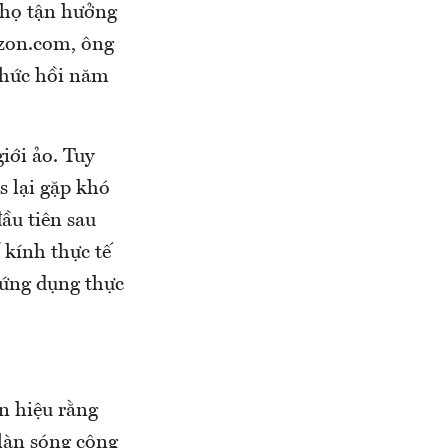
 họ tận hưởng
azon.com, ông
 chức hồi năm
iới ảo. Tuy
s lại gặp khó
ầu tiên sau
 kính thực tế
 ứng dụng thực
n hiệu rằng
 làn sóng công