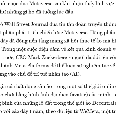
khỏi cuộc đua Metaverse sau khi nhận thấy lĩnh vực
hư những gì họ đã tưởng lúc đầu.
tờ Wall Street Journal đưa tin tập đoàn truyền thô
ộ phận phát triển chiến lược Metaverse. Hãng ph
 đây đã đóng nền tảng mạng xã hội thực tế ảo mà h
 Trong một cuộc điện đàm về kết quả kinh doanh v
g trước, CEO Mark Zuckerberg - người đã đổi tên c
thành Meta Platforms để thể hiện sự nghiêm túc về
ung vào chủ đề trí tuệ nhân tạo (AI).
giá của bất động sản ảo trong một số thế giới online
ạo chơi bằng hình ảnh đại diện (avatar) của mình -
g bình của những lô đất trong thế giới ảo Decentra
 với các đây 1 năm, theo dữ liệu từ WeMeta, một t