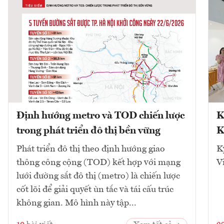
Định hướng metro và TOD chiến lược
K
trong phát triển đô thị bền vững
K
Phát triển đô thị theo định hướng giao
K
thông công cộng (TOD) kết hợp với mạng
V
lưới đường sắt đô thị (metro) là chiến lược
cốt lõi để giải quyết ùn tắc và tái cấu trúc
không gian. Mô hình này tập...