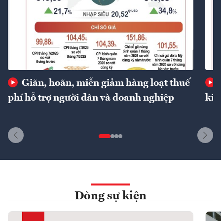
Giãn, hoãn, miễn giảm hàng loạt thuế
phí hỗ trợ người dân và doanh nghiệp
kin
Dòng sự kiện