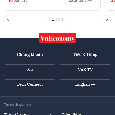
10
bài viết
Xem tất cả
2
1
2
3
4
Chứng khoán
Tiêu & Dùng
Xe
VnE TV
Tech Connect
English ++
Tất cả chuyên mục