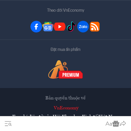
Theo dõi VnEconomy
Đặt mua ấn phẩm
Bản quyền thuộc về
VnEconomy
Tạp chí điện tử của Hội Khoa học Kinh tế Việt Nam
Mọi tin bài đăng lại từ website này phải có sự chấp thuận