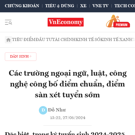
CHỨNG KHOÁN
TIÊU & DÙNG
XE
VNE TV
TECH CO
TIÊU ĐIỂM
ĐẦU TƯ
TÀI CHÍNH
KINH TẾ SỐ
KINH TẾ XANH
DÂN SINH
Các trường ngoại ngữ, luật, công
nghệ công bố điểm chuẩn, điểm
sàn xét tuyển sớm
Đỗ Như
Đ
13:22, 27/05/2024
Đặc biệt, trong kỳ tuyển sinh 2024-2025,