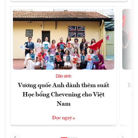
Dân sinh
Vương quốc Anh dành thêm suất
Bộ 
Học bổng Chevening cho Việt
ng
Nam
Đọc ngay