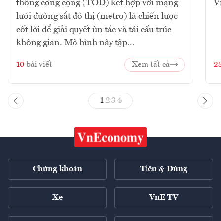
thông công cộng (TOD) kết hợp với mạng
V
lưới đường sắt đô thị (metro) là chiến lược
cốt lõi để giải quyết ùn tắc và tái cấu trúc
không gian. Mô hình này tập...
10
bài viết
Xem tất cả
2
1
2
3
4
Chứng khoán
Tiêu & Dùng
Xe
VnE TV