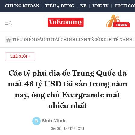
CHỨNG KHOÁN
TIÊU & DÙNG
XE
VNE TV
TECH CO
TIÊU ĐIỂM
ĐẦU TƯ
TÀI CHÍNH
KINH TẾ SỐ
KINH TẾ XANH
THẾ GIỚI
Các tỷ phú địa ốc Trung Quốc đã
mất 46 tỷ USD tài sản trong năm
nay, ông chủ Evergrande mất
nhiều nhất
Bình Minh
B
06:00, 18/12/2021