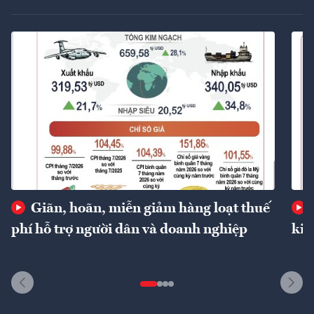
Giãn, hoãn, miễn giảm hàng loạt thuế
phí hỗ trợ người dân và doanh nghiệp
kin