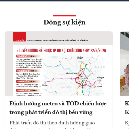
Dòng sự kiện
Định hướng metro và TOD chiến lược
K
trong phát triển đô thị bền vững
K
Phát triển đô thị theo định hướng giao
K