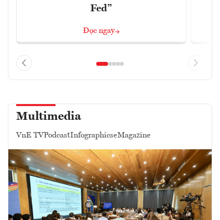
Fed”
Đọc ngay
Multimedia
VnE TV
Podcast
Infographics
eMagazine