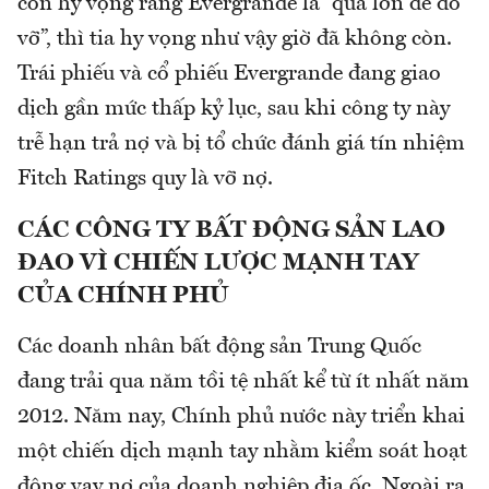
còn hy vọng rằng Evergrande là “quá lớn để đổ
vỡ”, thì tia hy vọng như vậy giờ đã không còn.
Trái phiếu và cổ phiếu Evergrande đang giao
dịch gần mức thấp kỷ lục, sau khi công ty này
trễ hạn trả nợ và bị tổ chức đánh giá tín nhiệm
Fitch Ratings quy là vỡ nợ.
CÁC CÔNG TY BẤT ĐỘNG SẢN LAO
ĐAO VÌ CHIẾN LƯỢC MẠNH TAY
CỦA CHÍNH PHỦ
Các doanh nhân bất động sản Trung Quốc
đang trải qua năm tồi tệ nhất kể từ ít nhất năm
2012. Năm nay, Chính phủ nước này triển khai
một chiến dịch mạnh tay nhằm kiểm soát hoạt
động vay nợ của doanh nghiệp địa ốc. Ngoài ra,