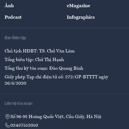
Sự kiện
Nhân lực
Ảnh
eMagazine
Đẹp +
An sinh
Podcast
Infographics
Giải trí
Y tế
Nhà
Ban Biên tập
Ẩm thực
Chủ tịch HĐBT: TS. Chử Văn Lâm
Tổng biên tập: Chử Thị Hạnh
Tổng thư ký tòa soạn: Đào Quang Bính
Giấy phép Tạp chí điện tử số: 272/GP-BTTTT ngày
26/6/2020
Liên hệ tòa soạn
Số 96-98 Hoàng Quốc Việt, Cầu Giấy, Hà Nội
02437552050