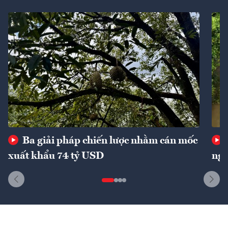
Ba giải pháp chiến lược nhằm cán mốc
xuất khẩu 74 tỷ USD
ngu