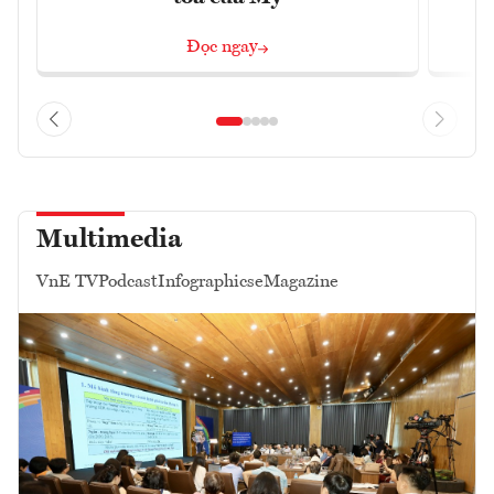
Đọc ngay
Multimedia
VnE TV
Podcast
Infographics
eMagazine