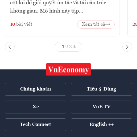
cốt lõi để giải quyết ùn tắc và tái cấu trúc
không gian. Mô hình này tập...
10
bài viết
Xem tất cả
2
1
2
3
4
Chứng khoán
Tiêu & Dùng
Xe
VnE TV
Tech Connect
English ++