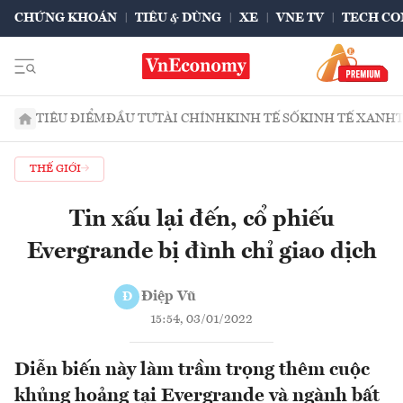
CHỨNG KHOÁN
TIÊU & DÙNG
XE
VNE TV
TECH CO
TIÊU ĐIỂM
ĐẦU TƯ
TÀI CHÍNH
KINH TẾ SỐ
KINH TẾ XANH
THẾ GIỚI
Tin xấu lại đến, cổ phiếu
Evergrande bị đình chỉ giao dịch
Điệp Vũ
Đ
15:54, 03/01/2022
Diễn biến này làm trầm trọng thêm cuộc
khủng hoảng tại Evergrande và ngành bất