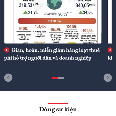
Giãn, hoãn, miễn giảm hàng loạt thuế
phí hỗ trợ người dân và doanh nghiệp
kin
Dòng sự kiện