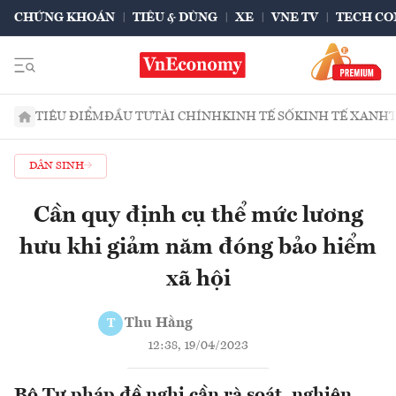
CHỨNG KHOÁN
TIÊU & DÙNG
XE
VNE TV
TECH CO
TIÊU ĐIỂM
ĐẦU TƯ
TÀI CHÍNH
KINH TẾ SỐ
KINH TẾ XANH
DÂN SINH
Cần quy định cụ thể mức lương
hưu khi giảm năm đóng bảo hiểm
xã hội
Thu Hằng
T
12:38, 19/04/2023
Bộ Tư pháp đề nghị cần rà soát, nghiên