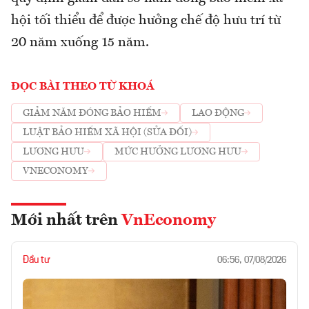
hội tối thiểu để được hưởng chế độ hưu trí từ
20 năm xuống 15 năm.
ĐỌC BÀI THEO TỪ KHOÁ
GIẢM NĂM ĐÓNG BẢO HIỂM
LAO ĐỘNG
LUẬT BẢO HIỂM XÃ HỘI (SỬA ĐỔI)
LƯƠNG HƯU
MỨC HƯỞNG LƯƠNG HƯU
VNECONOMY
Mới nhất trên
VnEconomy
Đầu tư
06:56, 07/08/2026