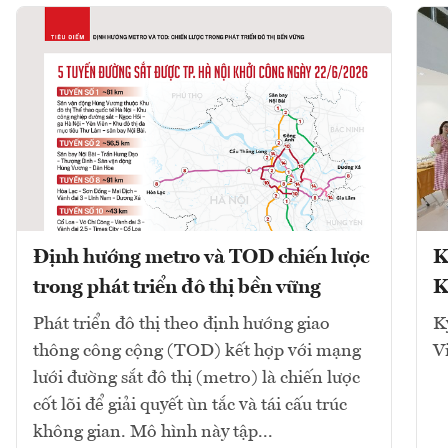
Định hướng metro và TOD chiến lược
K
trong phát triển đô thị bền vững
K
Phát triển đô thị theo định hướng giao
K
thông công cộng (TOD) kết hợp với mạng
V
lưới đường sắt đô thị (metro) là chiến lược
cốt lõi để giải quyết ùn tắc và tái cấu trúc
không gian. Mô hình này tập...