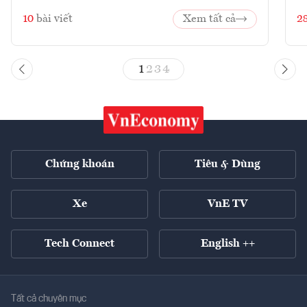
10
bài viết
Xem tất cả
2
1
2
3
4
Chứng khoán
Tiêu & Dùng
Xe
VnE TV
Tech Connect
English ++
Tất cả chuyên mục