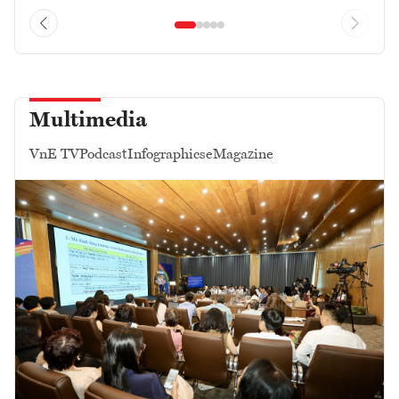
Multimedia
VnE TV
Podcast
Infographics
eMagazine