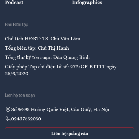
Podcast
Infographics
Giải trí
Y tế
Nhà
Ban Biên tập
Ẩm thực
Chủ tịch HĐBT: TS. Chử Văn Lâm
Tổng biên tập: Chử Thị Hạnh
Tổng thư ký tòa soạn: Đào Quang Bính
Giấy phép Tạp chí điện tử số: 272/GP-BTTTT ngày
26/6/2020
Liên hệ tòa soạn
Số 96-98 Hoàng Quốc Việt, Cầu Giấy, Hà Nội
02437552050
Liên hệ quảng cáo