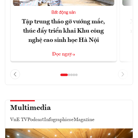
Bất động sản
Tập trung tháo gỡ vướng mắc,
Xâ
thúc đẩy triển khai Khu công
nâ
nghệ cao sinh học Hà Nội
Đọc ngay
Multimedia
VnE TV
Podcast
Infographics
eMagazine