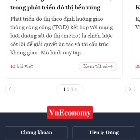
trong phát triển đô thị bền vững
K
Phát triển đô thị theo định hướng giao
K
thông công cộng (TOD) kết hợp với mạng
V
lưới đường sắt đô thị (metro) là chiến lược
cốt lõi để giải quyết ùn tắc và tái cấu trúc
không gian. Mô hình này tập...
10
bài viết
Xem tất cả
2
1
2
3
4
Chứng khoán
Tiêu & Dùng