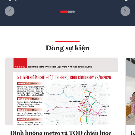
Dòng sự kiện
Định hướng metro và TOD chiến lược
K