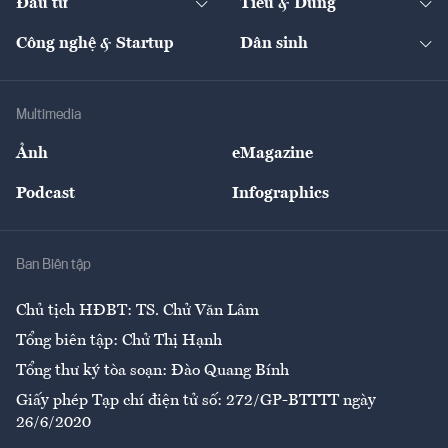
Đầu tư
Tiêu & Dùng
Quản trị số
Cafe BĐS
Thị trường
Kinh doanh
Kết nối
Tạp chí kinh tế Việt Nam
eMagazine
Nhà đầu tư
Du lịch
Công nghệ & Startup
Dân sinh
Tư vấn
Nông sản
Doanh nhân
Tư vấn Tiêu & Dùng
Infographics
Hạ tầng
Sức khỏe
Khung pháp lý
Doanh nghiệp
Địa phương
Thị trường
Bảo hiểm
Multimedia
Sự kiện
Nhân lực
Ảnh
eMagazine
Đẹp +
An sinh
Podcast
Infographics
Giải trí
Y tế
Nhà
Ban Biên tập
Ẩm thực
Chủ tịch HĐBT: TS. Chử Văn Lâm
Tổng biên tập: Chử Thị Hạnh
Tổng thư ký tòa soạn: Đào Quang Bính
Giấy phép Tạp chí điện tử số: 272/GP-BTTTT ngày
26/6/2020