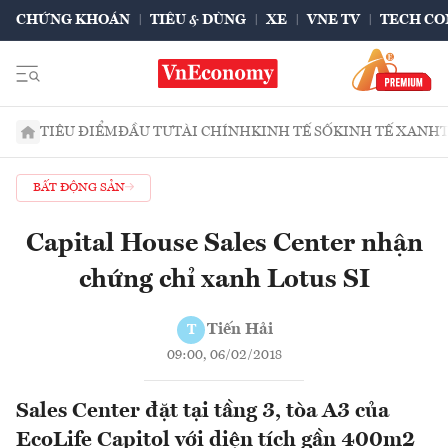
CHỨNG KHOÁN
TIÊU & DÙNG
XE
VNE TV
TECH CO
TIÊU ĐIỂM
ĐẦU TƯ
TÀI CHÍNH
KINH TẾ SỐ
KINH TẾ XANH
BẤT ĐỘNG SẢN
Capital House Sales Center nhận
chứng chỉ xanh Lotus SI
Tiến Hải
T
09:00, 06/02/2018
Sales Center đặt tại tầng 3, tòa A3 của
EcoLife Capitol với diện tích gần 400m2