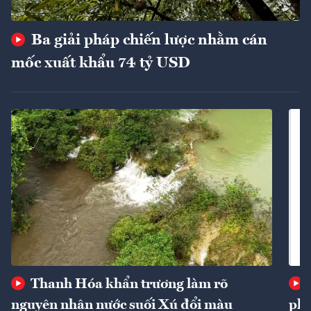
Ba giải pháp chiến lược nhằm cán
mốc xuất khẩu 74 tỷ USD
Thanh Hóa khẩn trương làm rõ
nguyên nhân nước suối Xú đổi màu
phí