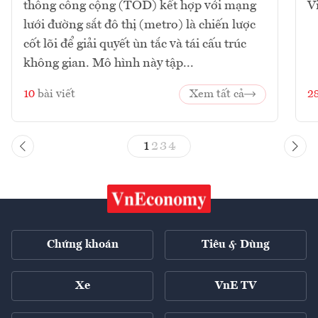
thông công cộng (TOD) kết hợp với mạng
V
lưới đường sắt đô thị (metro) là chiến lược
cốt lõi để giải quyết ùn tắc và tái cấu trúc
không gian. Mô hình này tập...
10
bài viết
Xem tất cả
2
1
2
3
4
Chứng khoán
Tiêu & Dùng
Xe
VnE TV