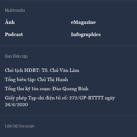
Doanh nghiệp
Địa phương
Thị trường
Bảo hiểm
Multimedia
Sự kiện
Nhân lực
Ảnh
eMagazine
Đẹp +
An sinh
Podcast
Infographics
Giải trí
Y tế
Nhà
Ban Biên tập
Ẩm thực
Chủ tịch HĐBT: TS. Chử Văn Lâm
Tổng biên tập: Chử Thị Hạnh
Tổng thư ký tòa soạn: Đào Quang Bính
Giấy phép Tạp chí điện tử số: 272/GP-BTTTT ngày
26/6/2020
Liên hệ tòa soạn