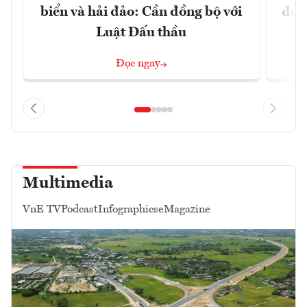
biển và hải đảo: Cần đồng bộ với
đổi)
Luật Đấu thầu
Đọc ngay
Multimedia
VnE TV
Podcast
Infographics
eMagazine