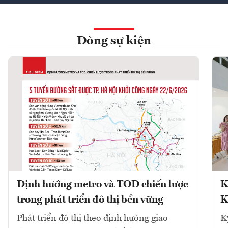
Dòng sự kiện
Định hướng metro và TOD chiến lược
K
trong phát triển đô thị bền vững
K
Phát triển đô thị theo định hướng giao
K