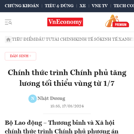
CHỨNG KHOÁN
TIÊU & DÙNG
XE
VNE TV
TECH CO
TIÊU ĐIỂM
ĐẦU TƯ
TÀI CHÍNH
KINH TẾ SỐ
KINH TẾ XANH
DÂN SINH
Chính thức trình Chính phủ tăng
lương tối thiểu vùng từ 1/7
Nhật Dương
N
18:58, 17/05/2024
Bộ Lao động – Thương binh và Xã hội
chính thức trình Chính phủ phương án