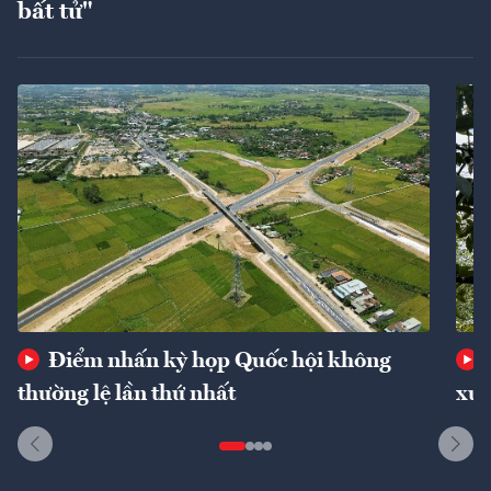
bất tử"
Điểm nhấn kỳ họp Quốc hội không
thường lệ lần thứ nhất
xuấ