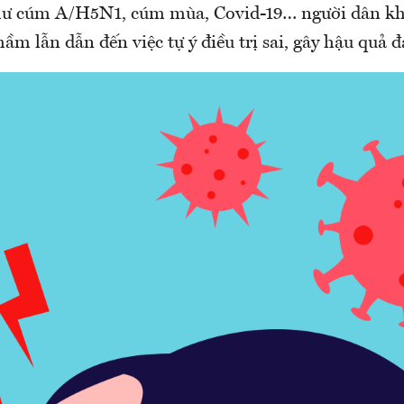
hư cúm A/H5N1, cúm mùa, Covid-19… người dân k
ầm lẫn dẫn đến việc tự ý điều trị sai, gây hậu quả đ