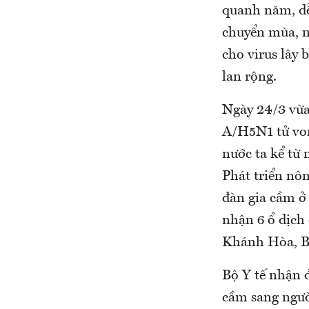
quanh năm, dễ
chuyển mùa, n
cho virus lây 
lan rộng.
Ngày 24/3 vừa
A/H5N1 tử von
nước ta kể từ
Phát triển nôn
đàn gia cầm ở
nhận 6 ổ dịch
Khánh Hòa, Bà
Bộ Y tế nhận đ
cầm sang ngườ