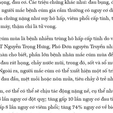
họng, đau cơ. Các triệu chứng khác như: đau bụng, 
t, người mắc bệnh cúm gia cầm thường có nguy cơ d
ến chứng nặng như suy hô hấp, viêm phổi cấp tính, 
 máy, thậm chí là tử vong.
 cúm mùa là bệnh nhiễm trùng hô hấp cấp tính do v
T Nguyễn Trọng Hưng, Phó Đơn nguyên Truyền nh
àn cho biết, phần lớn bệnh nhân mắc cúm mùa đều
 đau rát họng, chảy nước mũi, trong đó, sốt và sổ mũ
Ngoài ra, người mắc cúm có thể xuất hiện một số tr
 đau đầu, mệt mỏi hoặc nôn mửa, tiêu chảy ở trẻ nh
, cơ thể có thể sẽ chịu tác động nặng nề, cụ thể 
 lần nguy cơ đột quỵ; tăng gấp 10 lần nguy cơ đau 
ấp 8 lần nguy cơ viêm phổi; tăng 74% nguy cơ về bi