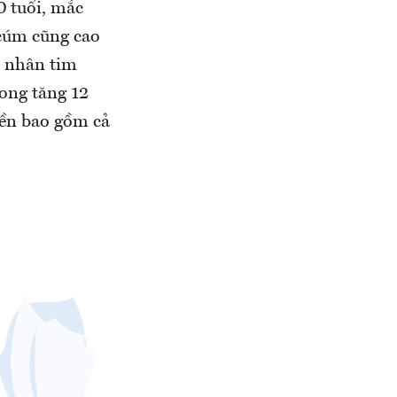
0 tuổi, mắc
 cúm cũng cao
h nhân tim
ong tăng 12
nền bao gồm cả