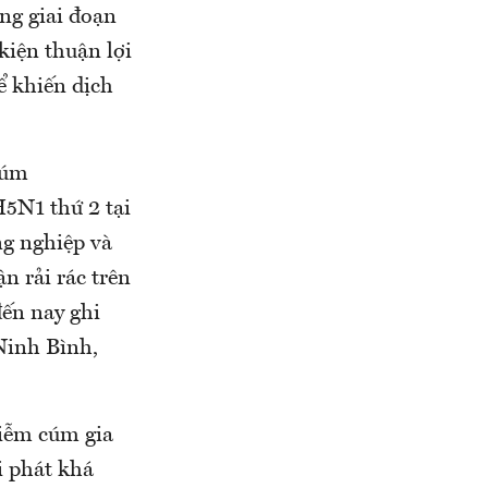
ng giai đoạn
kiện thuận lợi
ể khiến dịch
cúm
5N1 thứ 2 tại
ng nghiệp và
n rải rác trên
ến nay ghi
Ninh Bình,
hiễm cúm gia
i phát khá