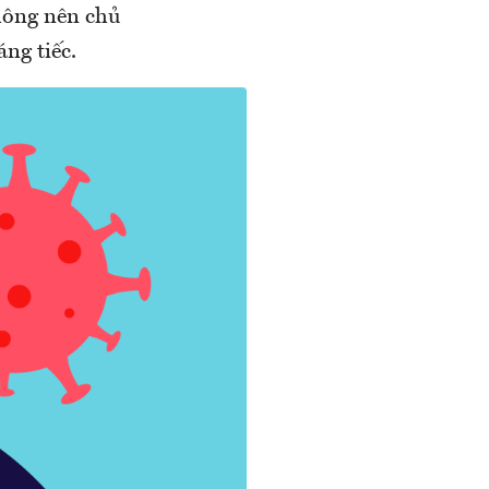
hông nên chủ
áng tiếc.