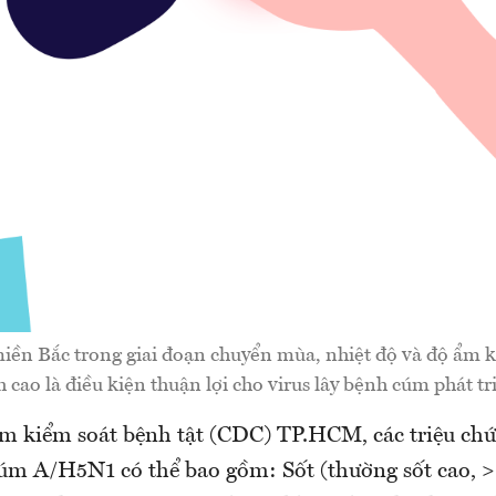
 miền Bắc trong giai đoạn chuyển mùa, nhiệt độ và độ ẩm 
h cao là điều kiện thuận lợi cho virus lây bệnh cúm phát tr
m kiểm soát bệnh tật (CDC) TP.HCM, các triệu ch
m A/H5N1 có thể bao gồm: Sốt (thường sốt cao, >