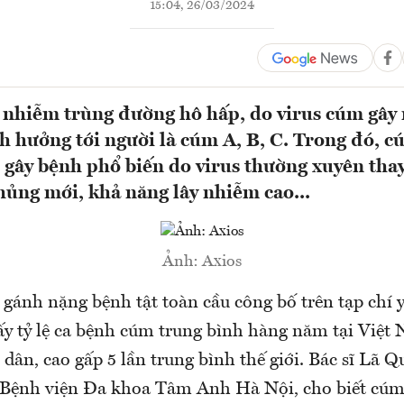
15:04, 26/03/2024
nhiễm trùng đường hô hấp, do virus cúm gây 
h hưởng tới người là cúm A, B, C. Trong đó, c
gây bệnh phổ biến do virus thường xuyên thay
hủng mới, khả năng lây nhiễm cao...
Ảnh: Axios
 gánh nặng bệnh tật toàn cầu công bố trên tạp chí 
ấy tỷ lệ ca bệnh cúm trung bình hàng năm tại Việt
dân, cao gấp 5 lần trung bình thế giới. Bác sĩ Lã 
Bệnh viện Đa khoa Tâm Anh Hà Nội, cho biết cúm