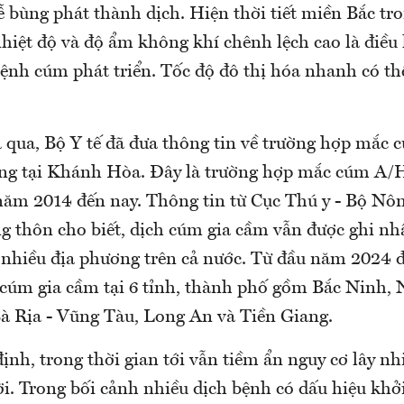
 bùng phát thành dịch. Hiện thời tiết miền Bắc tro
hiệt độ và độ ẩm không khí chênh lệch cao là điều 
bệnh cúm phát triển. Tốc độ đô thị hóa nhanh có th
 qua, Bộ Y tế đã đưa thông tin về trường hợp mắc 
g tại Khánh Hòa. Đây là trường hợp mắc cúm A/H
 năm 2014 đến nay. Thông tin từ Cục Thú y - Bộ Nô
g thôn cho biết, dịch cúm gia cầm vẫn được ghi nhậ
 nhiều địa phương trên cả nước. Từ đầu năm 2024 đ
 cúm gia cầm tại 6 tỉnh, thành phố gồm Bắc Ninh, 
 Rịa - Vũng Tàu, Long An và Tiền Giang.
ịnh, trong thời gian tới vẫn tiềm ẩn nguy cơ lây n
i. Trong bối cảnh nhiều dịch bệnh có dấu hiệu khở