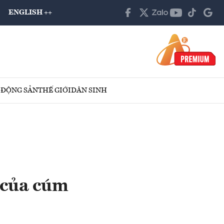
ENGLISH ++
 ĐỘNG SẢN
THẾ GIỚI
DÂN SINH
 của cúm