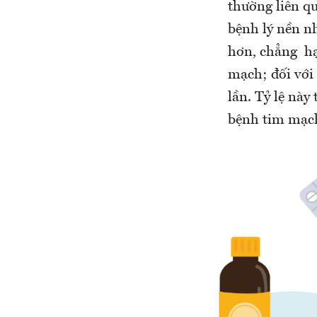
thường liên q
bệnh lý nền n
hơn, chẳng hạ
mạch; đối với
lần. Tỷ lệ này
bệnh tim mạch