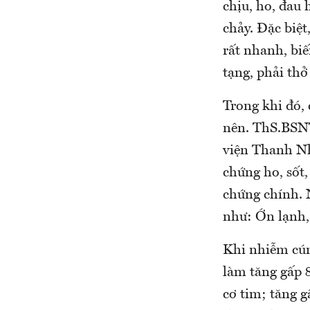
chịu, ho, đau 
chảy. Đặc biệ
rất nhanh, bi
tạng, phải thở
Trong khi đó,
nên. ThS.BSN
viện Thanh Nh
chứng ho, sốt,
chứng chính. 
như: Ớn lạnh,
Khi nhiễm cúm
làm tăng gấp 8
cơ tim; tăng g