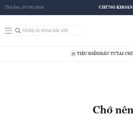
Thứ Sáu, 07/08/2026
CHỨNG KHOÁN
TIÊU ĐIỂM
ĐẦU TƯ
TÀI CH
Chớ nên