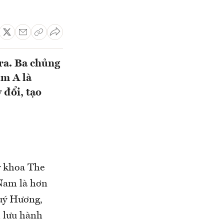
ra. Ba chủng
úm A là
 đổi, tạo
y khoa The
 Nam là hơn
Quý Hương,
 lưu hành