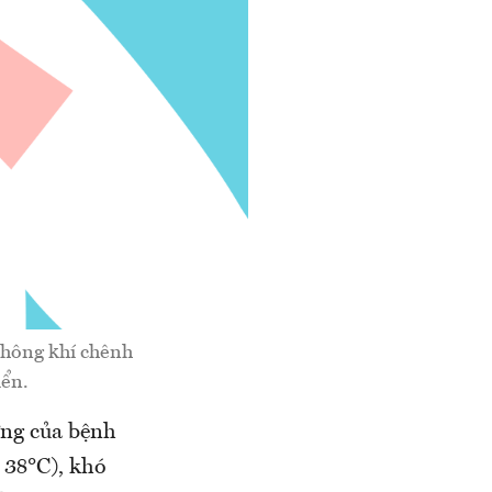
không khí chênh
iển.
ứng của bệnh
 38°C), khó