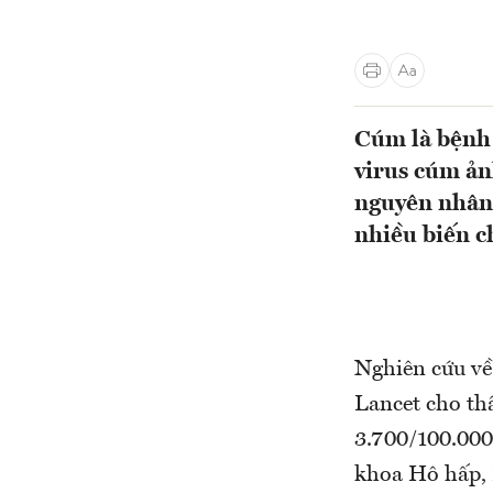
Cúm là bệnh 
virus cúm ản
nguyên nhân 
nhiều biến c
Nghiên cứu về
Lancet cho th
3.700/100.000 
khoa Hô hấp, 