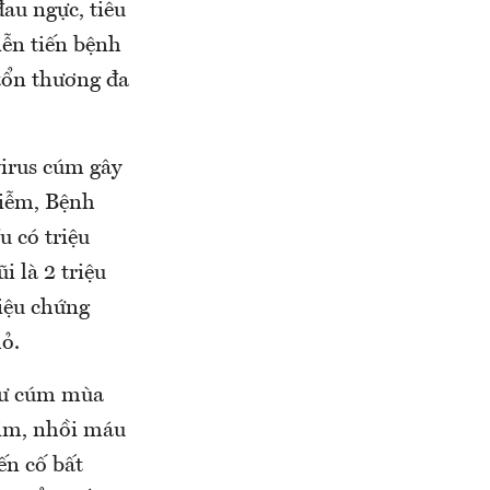
đau ngực, tiêu
iễn tiến bệnh
tổn thương đa
irus cúm gây
iễm, Bệnh
 có triệu
i là 2 triệu
iệu chứng
ỏ.
như cúm mùa
tim, nhồi máu
ến cố bất