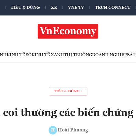
TIÊU & DÙNG
XE
VNE TV
TECH CONNECT
ÍNH
KINH TẾ SỐ
KINH TẾ XANH
THỊ TRƯỜNG
DOANH NGHIỆP
BẤT
TIÊU & DÙNG
 coi thường các biến chứng
Hoài Phương
H