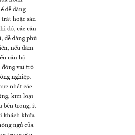
hể dễ dàng
 trát hoặc sàn
khi đó, các căn
i, dễ dàng phù
hiên, nếu dám
iến căn hộ
 đóng vai trò
công nghiệp.
hực nhất các
tông, kim loại
 bên trong, ít
đãi khách khứa
hòng ngủ của
ng trong căn