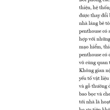
thiện, hệ thốn
được thay đổi 
nhà láng bê tôn
penthouse có s
hợp với những
mạo hiểm, thi
penthouse có 
vô cùng quan 
Không gian nộ
yếu tố vật liệ
và gỗ thường 
bao bọc và che
tới nhà là ho
họ ưu tiên kh