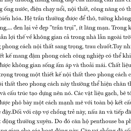
g ống nước, điện chạy nổi, nội thất, công năng có t
biến hóa. Hệ trần thường được để thô, tường không
g,... đen lại vẻ đẹp "trần trụi", ít lãng mạn. Trong 
ẵn lợi thế về không gian cả trong nhà lẫn ngoài trờ
 phong cách nội thất sang trọng, trau chuốt.Tuy n
ết kế mang đậm phong cách công nghiệp có thể kh
được không gian sống ấm áp và thoải mái. Chất liệu
trọng trong một thiết kế nội thất theo phong cách 
i thất theo phong cách này thường thể hiện chân t
u và cấu trúc tạo dựng nên nó. Các vật liệu gạch, bê 
được phô bày một cách mạnh mẽ với toàn bộ kết cấu
 đậy.Đối với cặp vợ chồng trẻ này, nấu ăn và tiếp 
ạt động thường xuyên. Do đó căn hộ penthouse ba p
ông gian cho các hoạt động này. Cặp vợ chồng đã số