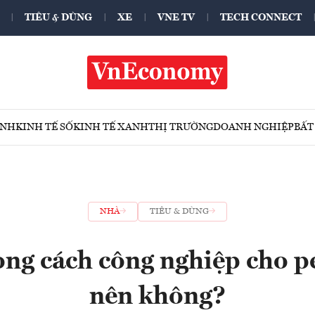
TIÊU & DÙNG
XE
VNE TV
TECH CONNECT
ÍNH
KINH TẾ SỐ
KINH TẾ XANH
THỊ TRƯỜNG
DOANH NGHIỆP
BẤT
NHÀ
TIÊU & DÙNG
ng cách công nghiệp cho p
nên không?