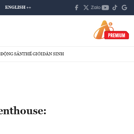
ENGLISH ++
 ĐỘNG SẢN
THẾ GIỚI
DÂN SINH
enthouse: