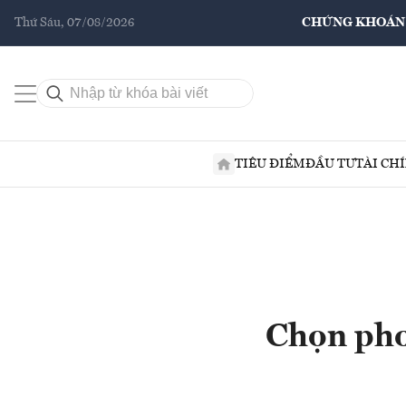
Thứ Sáu, 07/08/2026
CHỨNG KHOÁN
TIÊU ĐIỂM
ĐẦU TƯ
TÀI CH
Chọn pho