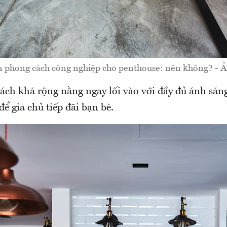
 phong cách công nghiệp cho penthouse: nên không? - Ả
ch khá rộng nằng ngay lối vào với đầy đủ ánh sán
ể gia chủ tiếp đãi bạn bè.