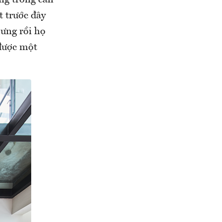
t trước đây
ưng rồi họ
 được một