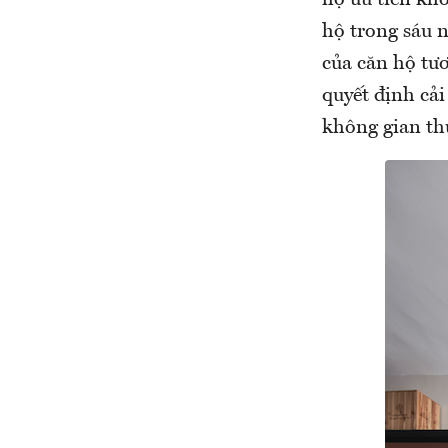
hộ trong sáu n
của căn hộ tư
quyết định cả
không gian thự