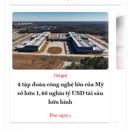
Thế giới
4 tập đoàn công nghệ lớn của Mỹ
Ca
sở hữu 1,46 nghìn tỷ USD tài sản
hữu hình
Đọc ngay