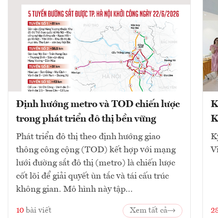
Định hướng metro và TOD chiến lược
K
trong phát triển đô thị bền vững
K
Phát triển đô thị theo định hướng giao
K
thông công cộng (TOD) kết hợp với mạng
V
lưới đường sắt đô thị (metro) là chiến lược
cốt lõi để giải quyết ùn tắc và tái cấu trúc
không gian. Mô hình này tập...
10
bài viết
Xem tất cả
2