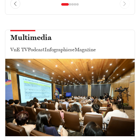
Multimedia
VnE TV
Podcast
Infographics
eMagazine