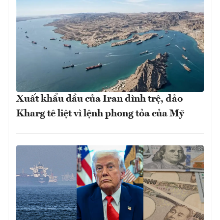
Xuất khẩu dầu của Iran đình trệ, đảo
Kharg tê liệt vì lệnh phong tỏa của Mỹ