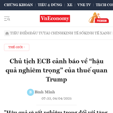
CHỨNG KHOÁN
TIÊU & DÙNG
XE
VNE TV
TECH CO
TIÊU ĐIỂM
ĐẦU TƯ
TÀI CHÍNH
KINH TẾ SỐ
KINH TẾ XANH
THẾ GIỚI
Chủ tịch ECB cảnh báo về “hậu
quả nghiêm trọng” của thuế quan
Trump
Bình Minh
B
07:33, 04/04/2025
"Hậu quả sẽ rất nghiêm trọng đối với tăng