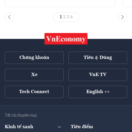
1
2
3
4
Chứng khoán
Tiêu & Dùng
Xe
VnE TV
Tech Connect
English ++
Tất cả chuyên mục
Kinh tế xanh
Tiêu điểm