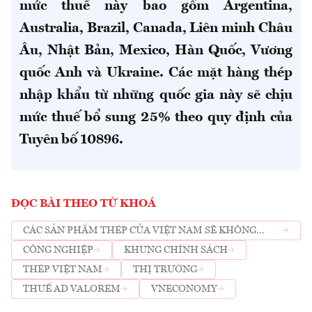
mức thuế này bao gồm Argentina,
Australia, Brazil, Canada, Liên minh Châu
Âu, Nhật Bản, Mexico, Hàn Quốc, Vương
quốc Anh và Ukraine. Các mặt hàng thép
nhập khẩu từ những quốc gia này sẽ chịu
mức thuế bổ sung 25% theo quy định của
Tuyên bố 10896.
ĐỌC BÀI THEO TỪ KHOÁ
CÁC SẢN PHẨM THÉP CỦA VIỆT NAM SẼ KHÔNG
PHẢI CHỊU MỨC THUẾ MỚI TỪ HOA KỲ
CÔNG NGHIỆP
KHUNG CHÍNH SÁCH
THÉP VIỆT NAM
THỊ TRƯỜNG
THUẾ AD VALOREM
VNECONOMY