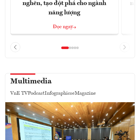
nghẽn, tạo đột phá cho ngành
nhì
năng lượng
Đọc ngay
Multimedia
VnE TV
Podcast
Infographics
eMagazine