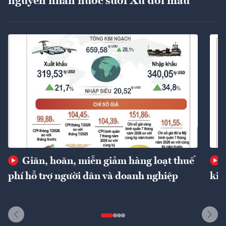
nguyên nhân nước suối Xú đổi màu
Giãn, hoãn, miễn giảm hàng loạt thuế
phí hỗ trợ người dân và doanh nghiệp
kin