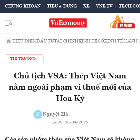
CHỨNG KHOÁN
TIÊU & DÙNG
XE
VNE TV
TECH CO
TIÊU ĐIỂM
ĐẦU TƯ
TÀI CHÍNH
KINH TẾ SỐ
KINH TẾ XANH
THỊ TRƯỜNG
Chủ tịch VSA: Thép Việt Nam
nằm ngoài phạm vi thuế mới của
Hoa Kỳ
Nguyệt Hà
N
15:23, 03/04/2025
Các sản phẩm thép của Việt Nam sẽ không