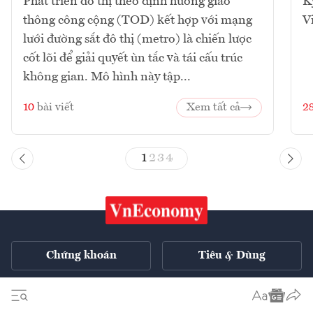
Phát triển đô thị theo định hướng giao
K
thông công cộng (TOD) kết hợp với mạng
V
lưới đường sắt đô thị (metro) là chiến lược
cốt lõi để giải quyết ùn tắc và tái cấu trúc
không gian. Mô hình này tập...
10
bài viết
Xem tất cả
2
1
2
3
4
Chứng khoán
Tiêu & Dùng
Xe
VnE TV