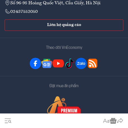
Số 96-98 Hoàng Quốc Việt, Cầu Giấy, Hà Nội
02437552050
Liên hệ quảng cáo
Theo dõi VnEconomy
Đặt mua ấn phẩm