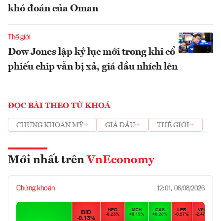
khó đoán của Oman
Thế giới
Dow Jones lập kỷ lục mới trong khi cổ
phiếu chip vẫn bị xả, giá dầu nhích lên
ĐỌC BÀI THEO TỪ KHOÁ
CHỨNG KHOÁN MỸ
GIÁ DẦU
THẾ GIỚI
Mới nhất trên
VnEconomy
Chứng khoán
12:01, 06/08/2026