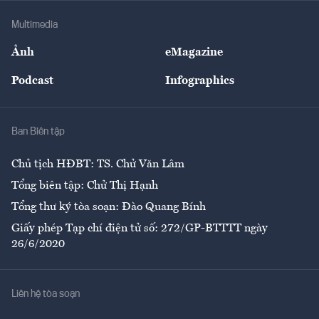
Doanh nghiệp
Địa phương
Thị trường
Bảo hiểm
Multimedia
Sự kiện
Nhân lực
Ảnh
eMagazine
Đẹp +
An sinh
Podcast
Infographics
Giải trí
Y tế
Nhà
Ban Biên tập
Ẩm thực
Chủ tịch HĐBT: TS. Chử Văn Lâm
Tổng biên tập: Chử Thị Hạnh
Tổng thư ký tòa soạn: Đào Quang Bính
Giấy phép Tạp chí điện tử số: 272/GP-BTTTT ngày
26/6/2020
Liên hệ tòa soạn