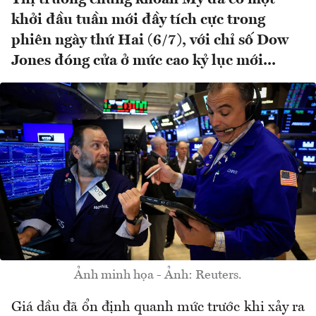
khởi đầu tuần mới đầy tích cực trong
phiên ngày thứ Hai (6/7), với chỉ số Dow
Jones đóng cửa ở mức cao kỷ lục mới...
Ảnh minh họa - Ảnh: Reuters.
Giá dầu đã ổn định quanh mức trước khi xảy ra