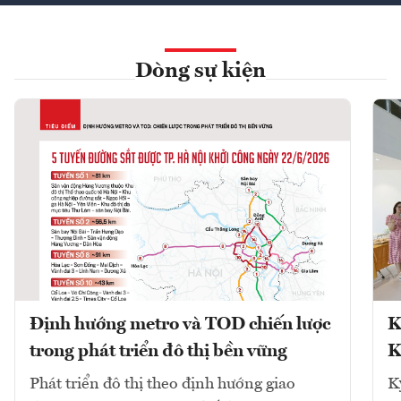
Dòng sự kiện
Định hướng metro và TOD chiến lược
K
trong phát triển đô thị bền vững
K
Phát triển đô thị theo định hướng giao
K