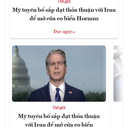
Thế giới
Mỹ tuyên bố sắp đạt thỏa thuận với Iran
để mở cửa eo biển Hormuz
Đọc ngay
Thế giới
Mỹ tuyên bố sắp đạt thỏa thuận
“
với Iran để mở cửa eo biển
g