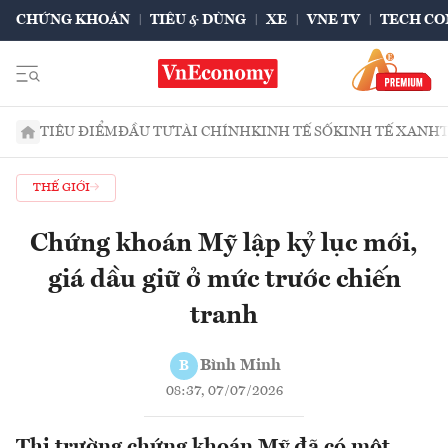
CHỨNG KHOÁN
TIÊU & DÙNG
XE
VNE TV
TECH CO
TIÊU ĐIỂM
ĐẦU TƯ
TÀI CHÍNH
KINH TẾ SỐ
KINH TẾ XANH
THẾ GIỚI
Chứng khoán Mỹ lập kỷ lục mới,
giá dầu giữ ở mức trước chiến
tranh
Bình Minh
B
08:37, 07/07/2026
Thị trường chứng khoán Mỹ đã có một