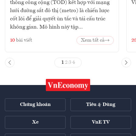
thông công cộng (TOD) kết hợp với mạng
V
lưới đường sắt đô thị (metro) là chiến lược
cốt lõi để giải quyết ùn tắc và tái cấu trúc
không gian. Mô hình này tập...
10
bài viết
Xem tất cả
2
1
2
3
4
Chứng khoán
Tiêu & Dùng
Xe
VnE TV