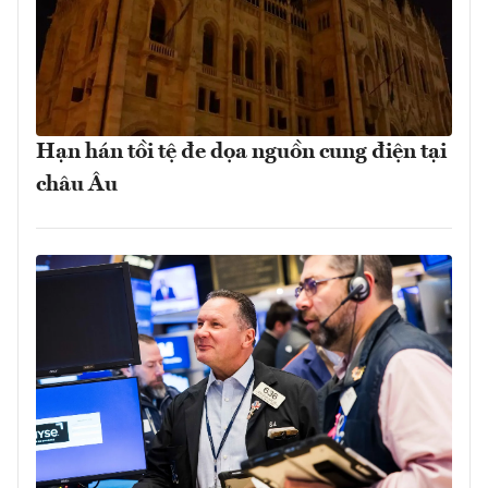
Hạn hán tồi tệ đe dọa nguồn cung điện tại
châu Âu