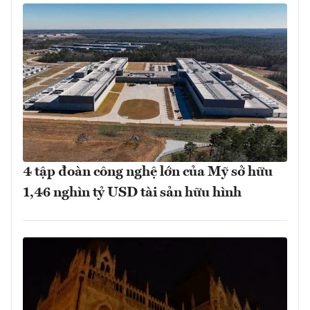
4 tập đoàn công nghệ lớn của Mỹ sở hữu
1,46 nghìn tỷ USD tài sản hữu hình