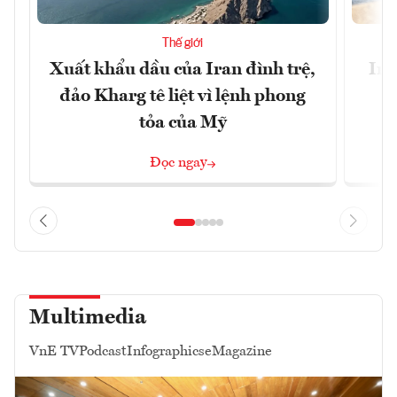
Thế giới
Xuất khẩu dầu của Iran đình trệ,
Ira
đảo Kharg tê liệt vì lệnh phong
tỏa của Mỹ
Đọc ngay
Multimedia
VnE TV
Podcast
Infographics
eMagazine