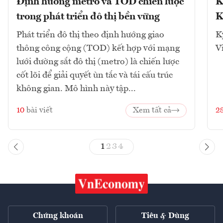
Định hướng metro và TOD chiến lược
K
trong phát triển đô thị bền vững
K
Phát triển đô thị theo định hướng giao
K
thông công cộng (TOD) kết hợp với mạng
V
lưới đường sắt đô thị (metro) là chiến lược
cốt lõi để giải quyết ùn tắc và tái cấu trúc
không gian. Mô hình này tập...
10
bài viết
Xem tất cả
2
1
2
3
4
Chứng khoán
Tiêu & Dùng