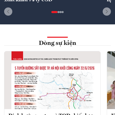
xuất khẩu 74 tỷ USD
ngu
Dòng sự kiện