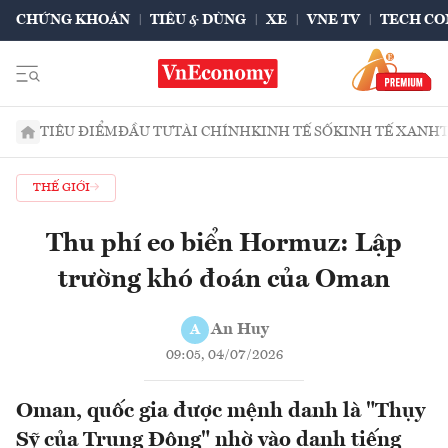
CHỨNG KHOÁN
TIÊU & DÙNG
XE
VNE TV
TECH CO
TIÊU ĐIỂM
ĐẦU TƯ
TÀI CHÍNH
KINH TẾ SỐ
KINH TẾ XANH
THẾ GIỚI
Thu phí eo biển Hormuz: Lập
trường khó đoán của Oman
An Huy
A
09:05, 04/07/2026
Oman, quốc gia được mệnh danh là "Thụy
Sỹ của Trung Đông" nhờ vào danh tiếng