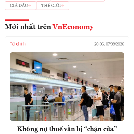
GIÁ DẦU
THẾ GIỚI
Mới nhất trên
VnEconomy
Tài chính
20:06, 07/08/2026
Không nợ thuế vẫn bị “chặn cửa”