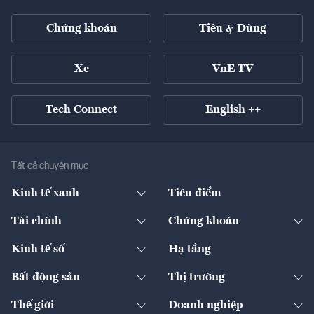
Chứng khoán
Tiêu & Dùng
Xe
VnE TV
Tech Connect
English ++
Tất cả chuyên mục
Kinh tế xanh
Tiêu điểm
Chuyển động xanh
Tài chính
Chứng khoán
Pháp lý
Ngân hàng
Doanh nghiệp niêm yết
Kinh tế số
Hạ tầng
Thương hiệu xanh
Thị trường vốn
Thị trường
Sản phẩm - Thị trường
Bất động sản
Thị trường
Diễn đàn
Thuế
Đầu tư
Tài sản số
Chính sách
Xuất nhập khẩu
Thế giới
Doanh nghiệp
Bảo hiểm
Quốc tế