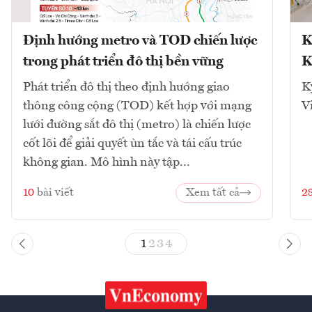
Định hướng metro và TOD chiến lược
K
trong phát triển đô thị bền vững
K
Phát triển đô thị theo định hướng giao
K
thông công cộng (TOD) kết hợp với mạng
V
lưới đường sắt đô thị (metro) là chiến lược
cốt lõi để giải quyết ùn tắc và tái cấu trúc
không gian. Mô hình này tập...
10
bài viết
Xem tất cả
2
1
2
3
4