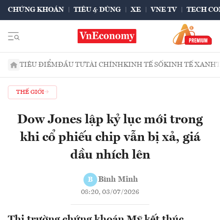
CHỨNG KHOÁN
TIÊU & DÙNG
XE
VNE TV
TECH CO
TIÊU ĐIỂM
ĐẦU TƯ
TÀI CHÍNH
KINH TẾ SỐ
KINH TẾ XANH
THẾ GIỚI
Dow Jones lập kỷ lục mới trong
khi cổ phiếu chip vẫn bị xả, giá
dầu nhích lên
Bình Minh
B
08:20, 03/07/2026
Thị trường chứng khoán Mỹ kết thúc