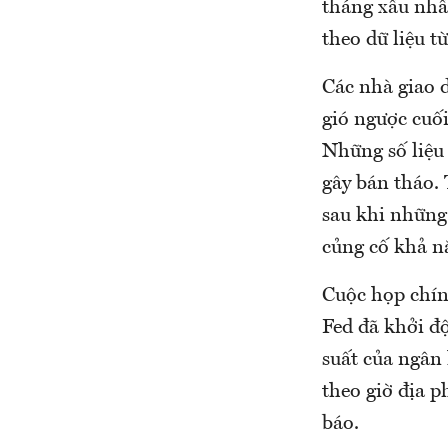
tháng xấu nhấ
theo dữ liệu từ
Các nhà giao 
gió ngược cuối
Những số liệu 
gây bán tháo.
sau khi những
củng cố khả nă
Cuộc họp chín
Fed đã khởi độ
suất của ngân
theo giờ địa p
báo.