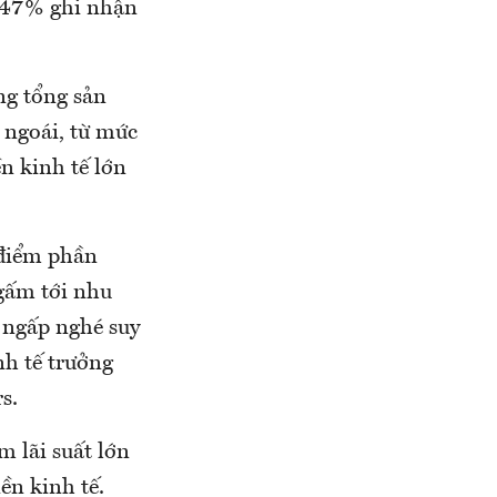
 47% ghi nhận
ng tổng sản
 ngoái, từ mức
n kinh tế lớn
5 điểm phần
ngấm tới nhu
g ngấp nghé suy
nh tế trưởng
s.
m lãi suất lớn
ền kinh tế.