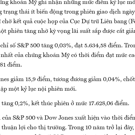
ứng khoán Mỹ ghi nhận những mức điểm kỷ lục mới
 trạng thái ít biến động trong phiên giao dịch ngày
 chờ kết quả cuộc họp của Cục Dự trữ Liên bang (F
t phiên tăng nhờ kỳ vọng lãi suất sắp được cắt gi
 chỉ số S&P 500 tăng 0,03%, đạt 5.634,58 điểm. Tro
 nhất của chứng khoán Mỹ có thời điểm đạt mức c
,81 điểm.
nes giảm 15,9 điểm, tương đương giảm 0,04%, chốt
lập một kỷ lục nội phiên mới.
 tăng 0,2%, kết thúc phiên ở mức 17.628,06 điểm.
i của S&P 500 và Dow Jones xuất hiện vào thời điể
huận lợi cho thị trường. Trong 10 năm trở lại đây,