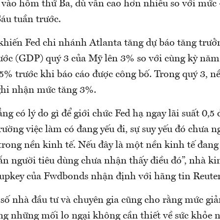
vào hôm thứ Ba, dù vẫn cao hơn nhiều so với mức
áu tuần trước.
 khiến Fed chi nhánh Atlanta tăng dự báo tăng trưở
ớc (GDP) quý 3 của Mỹ lên 3% so với cùng kỳ năm
5% trước khi báo cáo được công bố. Trong quý 3, nề
 ghi nhận mức tăng 3%.
ng có lý do gì để giới chức Fed hạ ngay lãi suất 0,
rường việc làm có đang yếu đi, sự suy yếu đó chưa 
trong nền kinh tế. Nếu đây là một nền kinh tế đan
ắn người tiêu dùng chưa nhận thấy điều đó”, nhà ki
upkey của Fwdbonds nhận định với hãng tin Reuter
số nhà đầu tư và chuyên gia cũng cho rằng mức giả
ng những mối lo ngại không cần thiết về sức khỏe n