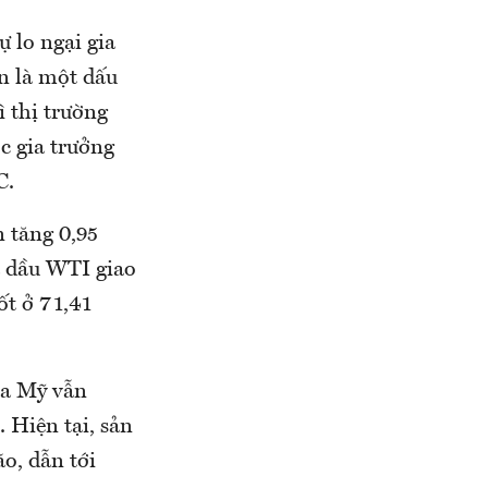
 lo ngại gia
ận là một dấu
ì thị trường
c gia trưởng
C.
n tăng 0,95
á dầu WTI giao
ốt ở 71,41
ủa Mỹ vẫn
 Hiện tại, sản
o, dẫn tới