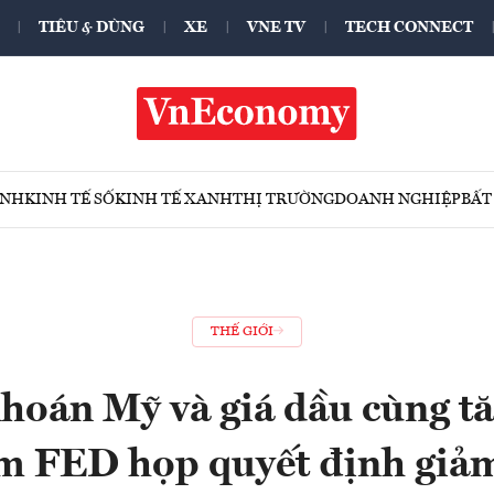
TIÊU & DÙNG
XE
VNE TV
TECH CONNECT
ÍNH
KINH TẾ SỐ
KINH TẾ XANH
THỊ TRƯỜNG
DOANH NGHIỆP
BẤT
THẾ GIỚI
hoán Mỹ và giá dầu cùng tă
m FED họp quyết định giảm