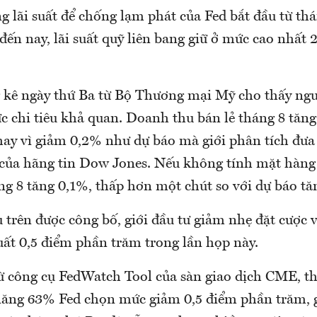
g lãi suất để chống lạm phát của Fed bắt đầu từ th
ến nay, lãi suất quỹ liên bang giữ ở mức cao nhất 
 kê ngày thứ Ba từ Bộ Thương mại Mỹ cho thấy ngư
c chi tiêu khả quan. Doanh thu bán lẻ tháng 8 tăng
thay vì giảm 0,2% như dự báo mà giới phân tích đưa
 của hãng tin Dow Jones. Nếu không tính mặt hàng
ng 8 tăng 0,1%, thấp hơn một chút so với dự báo tă
u trên được công bố, giới đầu tư giảm nhẹ đặt cược
uất 0,5 điểm phần trăm trong lần họp này.
từ công cụ FedWatch Tool của sàn giao dịch CME, t
năng 63% Fed chọn mức giảm 0,5 điểm phần trăm, 