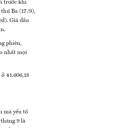
 trước khi
 thứ Ba (17/9),
ed). Giá dầu
ảm.
ng phiên,
ao nhất mọi
 ở 41.606,18
m mà yếu tố
 tháng 9 là