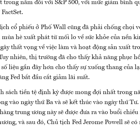
t trong năm đối với S&P 500, với mức giảm bình qu
 FactSet.
dịch cổ phiếu ở Phố Wall cũng đã phải chống chọi 
 mùa hè xuất phát từ mối lo về sức khỏe của nền ki
gây thất vọng về việc làm và hoạt động sản xuất tr
 Tuy nhiên, thị trường đã cho thấy khả năng phục 
 số liệu gần đây hơn cho thấy sự xuống thang của l
ng Fed bắt đầu cắt giảm lãi suất.
h sách tiền tệ định kỳ được mong đợi nhất trong n
ng vào ngày thứ Ba và sẽ kết thúc vào ngày thứ Tư.
 hàng trung ương này sẽ được đưa ra vào buổi chiều
hương, và sau đó, Chủ tịch Fed Jerome Powell sẽ c