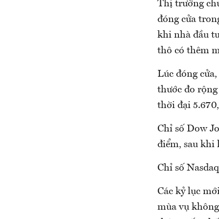
Thị trường ch
đóng cửa trong
khi nhà đầu tư
thô có thêm mộ
Lúc đóng cửa,
thước đo rộng
thời đại 5.670
Chỉ số Dow Jo
điểm, sau khi 
Chỉ số Nasdaq
Các kỷ lục mớ
mùa vụ không t