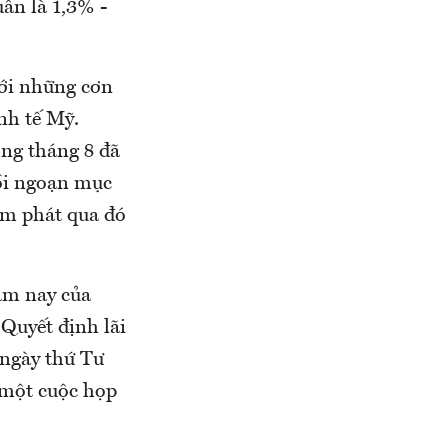
ân là 1,3% -
với những cơn
nh tế Mỹ.
ong tháng 8 đã
hồi ngoạn mục
ạm phát qua đó
ăm nay của
 Quyết định lãi
 ngày thứ Tư
ó một cuộc họp