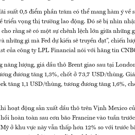
ãi suất 0,5 điểm phần trăm có thể mang hàm ý về sự
ề triển vọng thị trường lao động. Đó sẽ bị nhìn nh
i cho rằng sẽ có một sự chênh lệch lớn giữa những g
à những gì mà Fed dự kiến sẽ truyền đạt”, chiến lượ
t của công ty LPL Financial nói với hãng tin CNB
g năng lượng, giá dầu thô Brent giao sau tại Londo
ơng đương tăng 1,3%, chốt ở 73,7 USD/thùng. Gi
ork tăng 1,1 USD/thùng, tương đương tăng 1,6%, ch
khi hoạt động sản xuất dầu thô trên Vịnh Mexico c
hồi hoàn toàn sau cơn bão Francine vào tuần trước.
 Mỹ ở khu vực này vẫn thấp hơn 12% so với trước bã