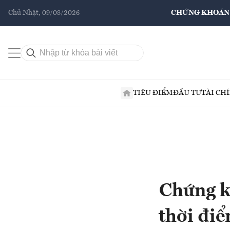
Chủ Nhật, 09/08/2026
CHỨNG KHOÁN
TIÊU ĐIỂM
ĐẦU TƯ
TÀI CH
Chứng k
thời điể