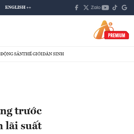
ENGLISH ++
 ĐỘNG SẢN
THẾ GIỚI
DÂN SINH
ng trước
 lãi suất