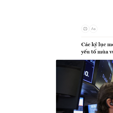
Các kỷ lục m
yếu tố mùa v