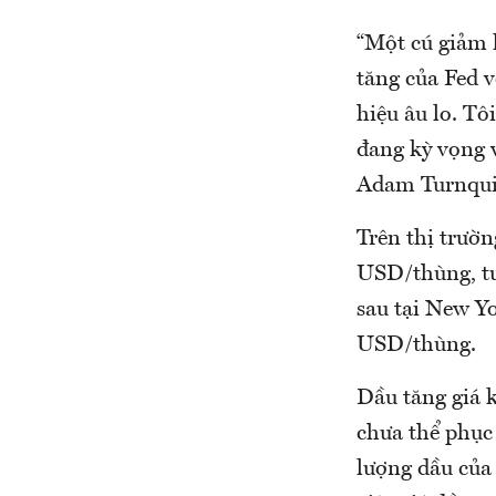
“Một cú giảm l
tăng của Fed v
hiệu âu lo. Tô
đang kỳ vọng v
Adam Turnquis
Trên thị trườn
USD/thùng, tư
sau tại New Y
USD/thùng.
Dầu tăng giá 
chưa thể phục 
lượng dầu của