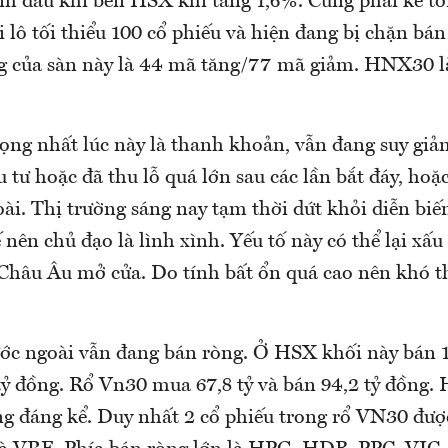
m dầu khí bên HSX khi tăng 1,6%. Cũng phải kể tớ
 lô tối thiểu 100 cổ phiếu và hiện đang bị chặn bán 
g của sàn này là 44 mã tăng/77 mã giảm. HNX30 l
rọng nhất lúc này là thanh khoản, vẫn đang suy gi
 tư hoặc đã thu lỗ quá lớn sau các lần bắt đáy, hoặ
i. Thị trường sáng nay tạm thời dứt khỏi diễn biến
 nên chủ đạo là lình xình. Yếu tố này có thể lại xấu 
Châu Âu mở cửa. Do tính bất ổn quá cao nên khó t
ớc ngoài vẫn đang bán ròng. Ở HSX khối này bán 1
tỷ đồng. Rổ Vn30 mua 67,8 tỷ và bán 94,2 tỷ đồng
ng đáng kể. Duy nhất 2 cổ phiếu trong rổ VN30 đư