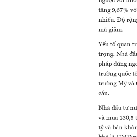
ngược với nhó
tăng 9,67% với
nhiều. Độ rộn
mã giảm.
Yếu tố quan t
trọng. Nhà đầu
pháp đứng ngoà
trường quốc tế
trường Mỹ và 
cầu.
Nhà đầu tư nư
và mua 130,5 
tỷ và bán khô