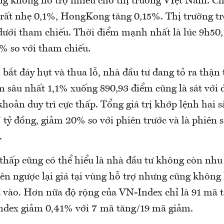
ng không hỗ trợ nhiều cho thị trường VIệt Nam. 
 rất nhẹ 0,1%, HongKong tăng 0,15%. Thị trường t
dưới tham chiếu. Thời điểm mạnh nhất là lúc 9h50
% so với tham chiếu.
bắt đáy hụt và thua lỗ, nhà đầu tư đang tỏ ra thận 
 sâu nhất 1,1% xuống 890,93 điểm cũng là sát với 
oản duy trì cực thấp. Tổng giá trị khớp lệnh hai 
7 tỷ đồng, giảm 20% so với phiên trước và là phiên 
.
hấp cũng có thể hiểu là nhà đầu tư không còn nhu
iên ngược lại giá tại vùng hỗ trợ nhưng cũng không
 vào. Hơn nữa độ rộng của VN-Index chỉ là 91 mã 
dex giảm 0,41% với 7 mã tăng/19 mã giảm.