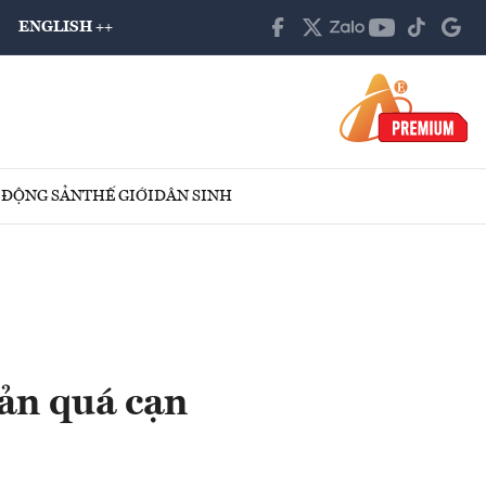
ENGLISH ++
 ĐỘNG SẢN
THẾ GIỚI
DÂN SINH
ản quá cạn