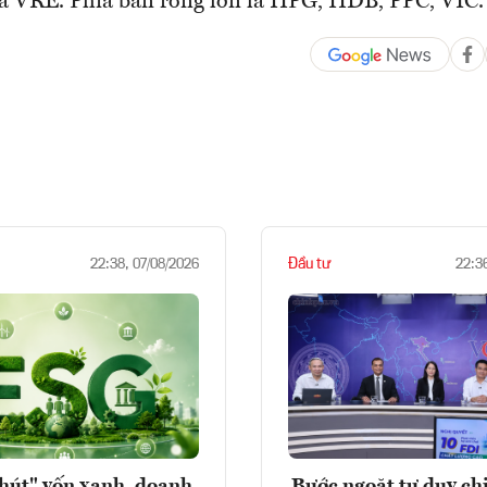
 VRE. Phía bán ròng lớn là HPG, HDB, PPC, VIC.
Đầu tư
22:38, 07/08/2026
22:3
hút" vốn xanh, doanh
Bước ngoặt tư duy chi