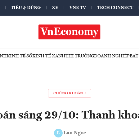
TIÊU & DÙNG
XE
VNE TV
TECH CONNECT
ÍNH
KINH TẾ SỐ
KINH TẾ XANH
THỊ TRƯỜNG
DOANH NGHIỆP
BẤT
CHỨNG KHOÁN
án sáng 29/10: Thanh kho
Lan Ngọc
L