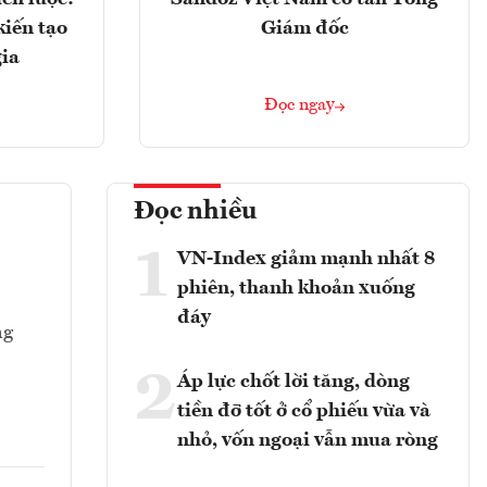
kiến tạo
Giám đốc
gia
Đọc ngay
Đọc nhiều
1
VN-Index giảm mạnh nhất 8
phiên, thanh khoản xuống
đáy
ng
2
Áp lực chốt lời tăng, dòng
tiền đỡ tốt ở cổ phiếu vừa và
nhỏ, vốn ngoại vẫn mua ròng