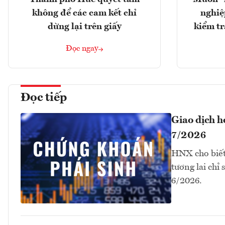
không để các cam kết chỉ
nghiệ
dừng lại trên giấy
kiểm tr
Đọc ngay
Đọc tiếp
Giao dịch 
7/2026
HNX cho biết
tương lai chỉ
6/2026.