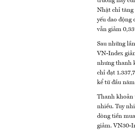
trường này cũ
Nhật chỉ tăng
yếu dao động 
vẫn giảm 0,33
Sau những lần 
VN-Index giảm
nhưng thanh kh
chỉ đạt 1.337,
kể từ đầu năm
Thanh khoản t
nhiều. Tuy nh
dòng tiền mua
giảm. VN30-In