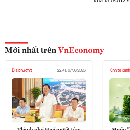
khá là GMD và
Mới nhất trên
VnEconomy
Địa phương
Kinh tế xanh
22:41, 07/08/2026
Thành phố Huế quyết tâm
Muốn "