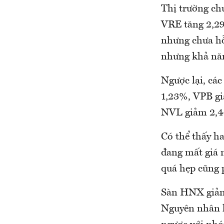
Thị trường ch
VRE tăng 2,29
nhưng chưa h
nhưng khả năn
Ngược lại, cá
1,23%, VPB g
NVL giảm 2,4
Có thể thấy h
đang mất giá 
quá hẹp cũng p
Sàn HNX giảm
Nguyên nhân l