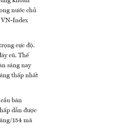
Chứng khoán
rong nước chủ
, VN-Index
trọng cực độ.
đáy cũ. Thế
sàn sáng nay
sáng thấp nhất
 cầu bán
 hấp dẫn được
tăng/154 mã