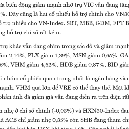
ưa biến động giảm mạnh nhờ trụ VIC vẫn đang tăn
%. Đây cũng là hai cổ phiếu hỗ trợ chính cho VN3
ỗ trợ nhiều cho VN-Index. SBT, MBB, GDM, FPT 
g hỗ trợ chỉ số rất kém.
c trụ khác vẫn đang chìm trong sắc đỏ và giảm m
iảm 2,14%, PLX giảm 1,39%, MSN giảm 0,65%, GA
6%, VHM giảm 4,62%, HDB giảm 0,87%, BID giả
ai nhóm cổ phiếu quan trọng nhất là ngân hàng và 
mạnh. VHM quá lớn để VRE có thể thay thế. Mặt k
hản ánh đà giảm giá vẫn đang diễn ra trên diện rất
 nhẹ ở chỉ số chính (-0,03%) và HXN30-Index đan
à ACB chỉ giảm nhẹ 0,35% còn SHB đang tham chi