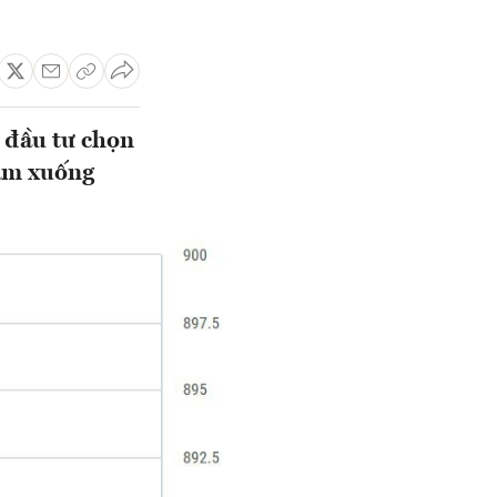
à đầu tư chọn
iảm xuống