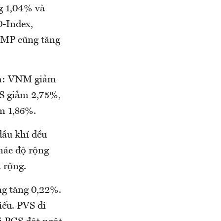
g 1,04% và
0-Index,
BMP cũng tăng
ạnh: VNM giảm
S giảm 2,75%,
m 1,86%.
dầu khí đều
hác độ rộng
 rộng.
g tăng 0,22%.
ếu. PVS đi