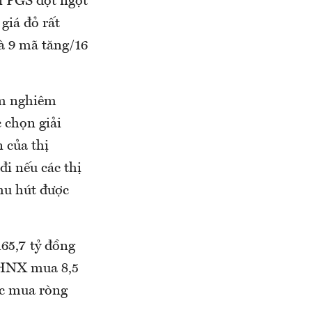
i PGS đột ngột
giá đỏ rất
à 9 mã tăng/16
ảm nghiêm
c chọn giải
 của thị
đi nếu các thị
hu hút được
65,7 tỷ đồng
. HNX mua 8,5
ợc mua ròng