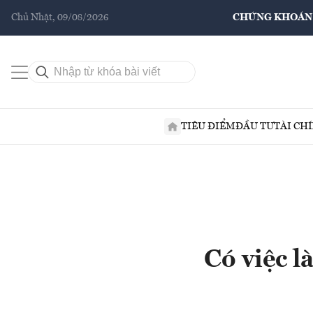
Chủ Nhật, 09/08/2026
CHỨNG KHOÁN
TIÊU ĐIỂM
ĐẦU TƯ
TÀI CH
Có việc l