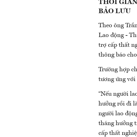
THỜI GIA
BẢO LƯU
Theo ông Trần
Lao động - Th
trợ cấp thất n
thông báo cho
Trường hợp ch
tương ứng với 
“Nếu người lao
hưởng rồi đi l
người lao động
tháng hưởng t
cấp thất nghiệ