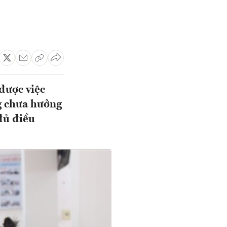
được việc
g chưa hưởng
 đủ điều