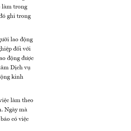
c làm trong
đó ghi trong
gười lao động
hiệp đối với
lao động được
 tâm Dịch vụ
động kinh
việc làm theo
h. Ngày mà
 báo có việc