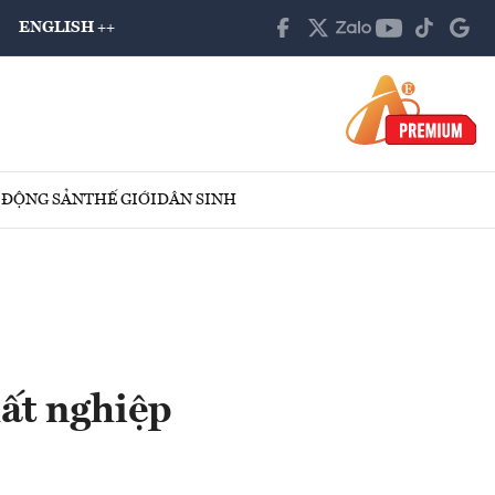
ENGLISH ++
 ĐỘNG SẢN
THẾ GIỚI
DÂN SINH
hất nghiệp