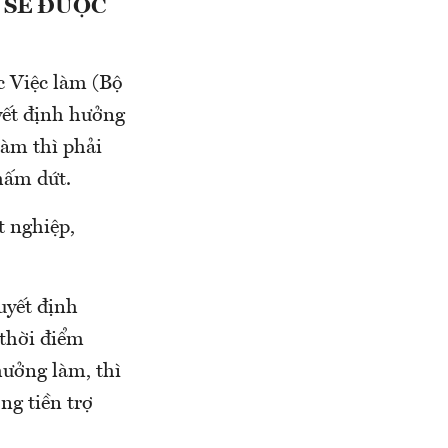
 SẼ ĐƯỢC
c Việc làm (Bộ
yết định hưởng
 làm thì phải
hấm dứt.
t nghiệp,
uyết định
 thời điểm
hưởng làm, thì
ng tiền trợ