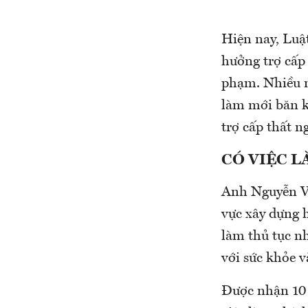
Hiện nay, Luậ
hưởng trợ cấp 
phạm. Nhiều n
làm mới băn kh
trợ cấp thất n
CÓ VIỆC 
Anh Nguyễn Vă
vực xây dựng 
làm thủ tục n
với sức khỏe v
Được nhận 10 