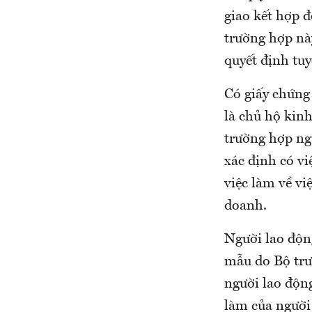
giao kết hợp 
trường hợp này
quyết định tu
Có giấy chứng
là chủ hộ kin
trường hợp ng
xác định có v
việc làm về v
doanh.
Người lao độn
mẫu do Bộ trư
người lao động
làm của người