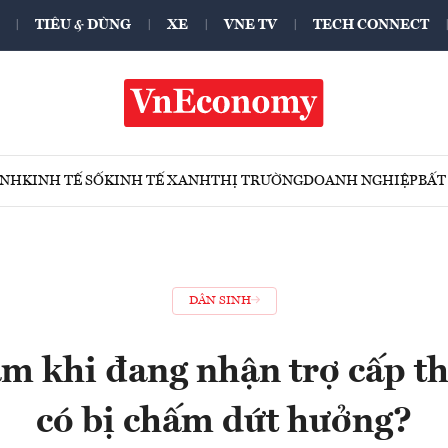
TIÊU & DÙNG
XE
VNE TV
TECH CONNECT
ÍNH
KINH TẾ SỐ
KINH TẾ XANH
THỊ TRƯỜNG
DOANH NGHIỆP
BẤT
DÂN SINH
àm khi đang nhận trợ cấp t
có bị chấm dứt hưởng?