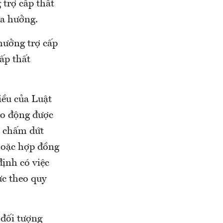
 trợ cấp thất
ưa hưởng.
hưởng trợ cấp
ấp thất
iều của Luật
ao động được
ẽ chấm dứt
hoặc hợp đồng
định có việc
ực theo quy
 đối tượng