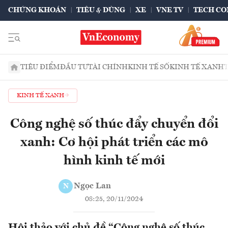
CHỨNG KHOÁN
TIÊU & DÙNG
XE
VNE TV
TECH CO
TIÊU ĐIỂM
ĐẦU TƯ
TÀI CHÍNH
KINH TẾ SỐ
KINH TẾ XANH
KINH TẾ XANH
Công nghệ số thúc đẩy chuyển đổi
xanh: Cơ hội phát triển các mô
hình kinh tế mới
Ngọc Lan
N
08:25, 20/11/2024
Hội thảo với chủ đề “Công nghệ số thúc