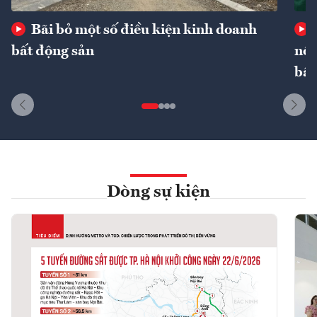
Bãi bỏ một số điều kiện kinh doanh
bất động sản
nôn
bất
Dòng sự kiện