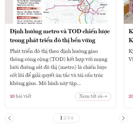
Định hướng metro và TOD chiến lược
K
trong phát triển đô thị bền vững
K
Phát triển đô thị theo định hướng giao
K
thông công cộng (TOD) kết hợp với mạng
V
lưới đường sắt đô thị (metro) là chiến lược
cốt lõi để giải quyết ùn tắc và tái cấu trúc
không gian. Mô hình này tập...
10
bài viết
Xem tất cả
2
1
2
3
4