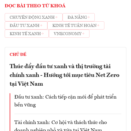
ĐỌC BÀI THEO TỪ KHOÁ
CHUYỂN ĐỘNG XANH
ĐÀ NẴNG
ĐẦU TƯ XANH
KINH TẾ TUẦN HOÀN
KINH TẾ XANH
VNECONOMY
CHỦ ĐỀ
Thúc đẩy đầu tư xanh và thị trường tài
chính xanh - Hướng tới mục tiêu Net Zero
tại Việt Nam
Đầu tư xanh: Cách tiếp cận mới để phát triển
bền vững
Tài chính xanh: Cơ hội và thách thức cho
doanh nghiệp nhỏ và vừa tại Việt Nam