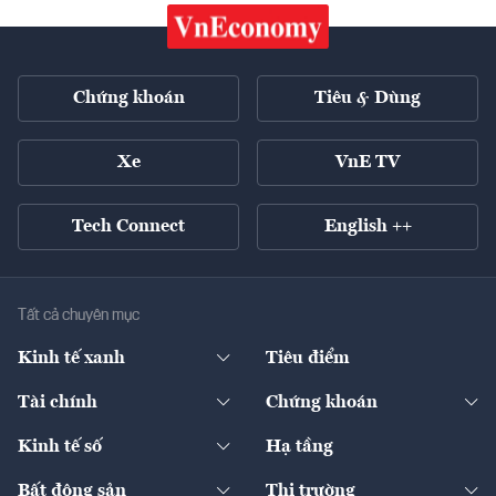
Chứng khoán
Tiêu & Dùng
Xe
VnE TV
Tech Connect
English ++
Tất cả chuyên mục
Kinh tế xanh
Tiêu điểm
Chuyển động xanh
Tài chính
Chứng khoán
Pháp lý
Ngân hàng
Doanh nghiệp niêm yết
Kinh tế số
Hạ tầng
Thương hiệu xanh
Thị trường vốn
Thị trường
Sản phẩm - Thị trường
Bất động sản
Thị trường