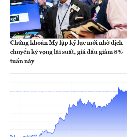
Chứng khoán Mỹ lập kỷ lục mới nhờ dịch
chuyển kỳ vọng lãi suất, giá dầu giảm 8%
tuần này