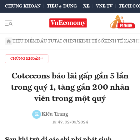
CHỨNG KHOÁN
TIÊU & DÙNG
XE
VNE TV
TECH CO
TIÊU ĐIỂM
ĐẦU TƯ
TÀI CHÍNH
KINH TẾ SỐ
KINH TẾ XANH
CHỨNG KHOÁN
Coteccons báo lãi gấp gần 5 lần
trong quý 1, tăng gần 200 nhân
viên trong một quý
Kiều Trang
K
15:47, 02/05/2024
Sau khi trừ đi các chi phí phát sinh,