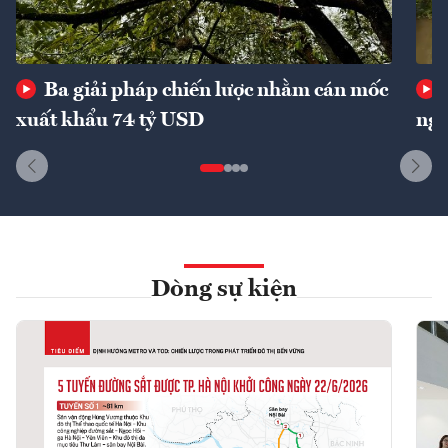
Ba giải pháp chiến lược nhằm cán mốc
xuất khẩu 74 tỷ USD
ngu
Dòng sự kiện