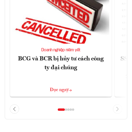
Doanh nghiệp niêm yết
BCG và BCR bị hủy tư cách công
SSI 
ty đại chúng
2/
Đọc ngay