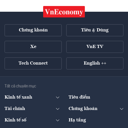
Chứng khoán
Tiêu & Dùng
Xe
VnE TV
Tech Connect
English ++
Tất cả chuyên mục
Kinh tế xanh
Tiêu điểm
Chuyển động xanh
Tài chính
Chứng khoán
Pháp lý
Ngân hàng
Doanh nghiệp niêm yết
Kinh tế số
Hạ tầng
Thương hiệu xanh
Thị trường vốn
Thị trường