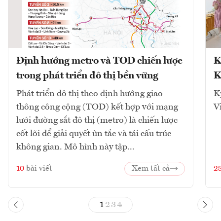
Định hướng metro và TOD chiến lược
K
trong phát triển đô thị bền vững
K
Phát triển đô thị theo định hướng giao
K
thông công cộng (TOD) kết hợp với mạng
V
lưới đường sắt đô thị (metro) là chiến lược
cốt lõi để giải quyết ùn tắc và tái cấu trúc
không gian. Mô hình này tập...
10
bài viết
Xem tất cả
2
1
2
3
4